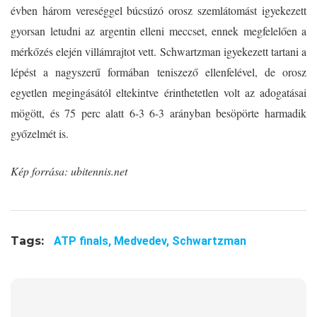
évben három vereséggel búcsúzó orosz szemlátomást igyekezett
gyorsan letudni az argentin elleni meccset, ennek megfelelően a
mérkőzés elején villámrajtot vett. Schwartzman igyekezett tartani a
lépést a nagyszerű formában teniszező ellenfelével, de orosz
egyetlen megingásától eltekintve érinthetetlen volt az adogatásai
mögött, és 75 perc alatt 6-3 6-3 arányban besöpörte harmadik
győzelmét is.
Kép forrása: ubitennis.net
Tags:
ATP finals,
Medvedev,
Schwartzman