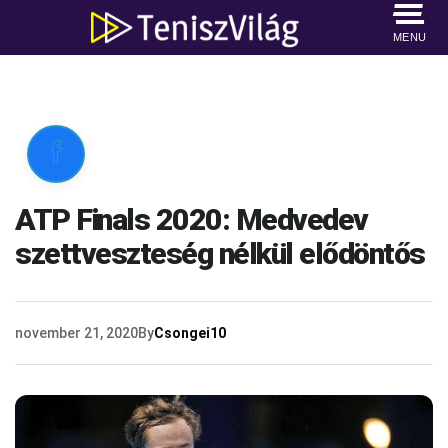
MENU

ATP Finals 2020: Medvedev
szettveszteség nélkül elődöntős
november 21, 2020
By
Csongei10