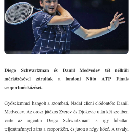
Diego Schwartzman és Daniil Medvedev tét nélküli
mérkőzésével zárultak a londoni Nitto ATP Finals
csoportmérkőzései.
Győzelemmel hangolt a szombati, Nadal elleni elődöntőre Daniil
Medvedev. Az orosz játékos Zverev és Djokovic után két szettben
verte az argentin Diego Schwartzmant is, így hibátlan
teljesítménnyel zárta a csoportkört, és jutott a négy közé. A tavalyi