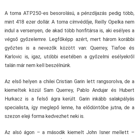
A torna ATP250-es besorolású, a pénzdíjazás pedig több,
mint 418 ezer dollár. A torna címvédője, Reilly Opelka nem
indul a versenyen, de akad több honfitársa is, aki esélyes a
végső győzelemre. Legfőképp azért, mert három korábbi
győztes is a nevezők között van: Querrey, Tiafoe és
Karlovic is, igaz, utóbbi esetében a győzelmi esélyekről
talán már nem kell beszélnünk.
Az első helyen a chilei Cristian Garin lett rangsorolva, de a
kiemeltek közül Sam Querrey, Pablo Andujar és Hubert
Hurkacz is a felső ágra került. Garin inkább salakpályás
specialista, így meglepő lenne, ha elődöntőbe jutna, de a
szezon eleji forma kedvezhet neki is.
Az alsó ágon – a második kiemelt John Isner mellett –