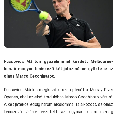
Fucsovics Márton győzelemmel kezdett Melbourne-
ben. A magyar teniszező két játszmában győzte le az
olasz Marco Cecchinatot.
Fucsovics Márton megkezdte szereplését a Murray River
Openen, ahol az első fordulóban Marco Cecchinato várt rá.
A két játékos eddig három alkalommal találkozott, az olasz
teniszező 2-1-re vezetett az egymás elleni mérleg