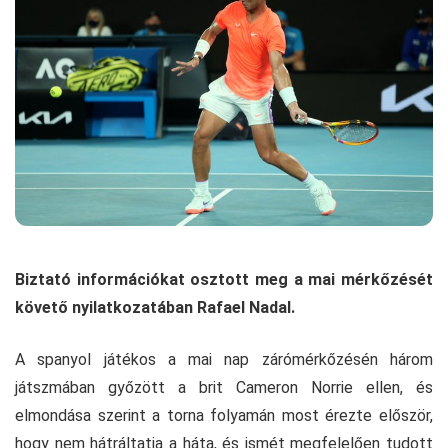
Biztató információkat osztott meg a mai mérkőzését
követő nyilatkozatában Rafael Nadal.
A spanyol játékos a mai nap zárómérkőzésén három
játszmában győzött a brit Cameron Norrie ellen, és
elmondása szerint a torna folyamán most érezte először,
hogy nem hátráltatja a háta, és ismét megfelelően tudott