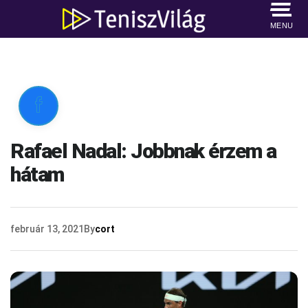
MENU

Rafael Nadal: Jobbnak érzem a
hátam
február 13, 2021
By
cort