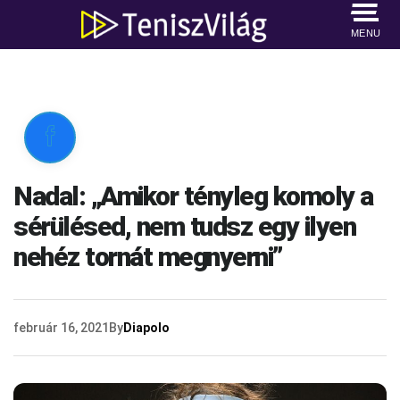
MENU

Nadal: „Amikor tényleg komoly a
sérülésed, nem tudsz egy ilyen
nehéz tornát megnyerni”
február 16, 2021
By
Diapolo