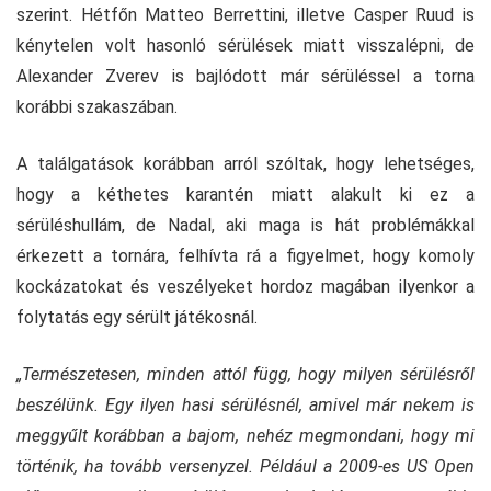
szerint. Hétfőn Matteo Berrettini, illetve Casper Ruud is
kénytelen volt hasonló sérülések miatt visszalépni, de
Alexander Zverev is bajlódott már sérüléssel a torna
korábbi szakaszában.
A találgatások korábban arról szóltak, hogy lehetséges,
hogy a kéthetes karantén miatt alakult ki ez a
sérüléshullám, de Nadal, aki maga is hát problémákkal
érkezett a tornára, felhívta rá a figyelmet, hogy komoly
kockázatokat és veszélyeket hordoz magában ilyenkor a
folytatás egy sérült játékosnál.
„Természetesen, minden attól függ, hogy milyen sérülésről
beszélünk. Egy ilyen hasi sérülésnél, amivel már nekem is
meggyűlt korábban a bajom, nehéz megmondani, hogy mi
történik, ha tovább versenyzel. Például a 2009-es US Open