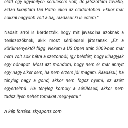
előtt egy ugyanilyen sérülésem volt, de játszottam tovább,
aztán kikaptam Del Potro ellen az elődöntőben. Ekkor már
sokkal nagyobb volt a baj, ráadásul ki is estem.”
Nadalt arról is kérdezték, hogy mit javasolna azoknak a
teniszezőknek, akik most sérüléssel játszanak.
„Ez a
körülményektől függ. Nekem a US Open után 2009-ben már
nem volt sok hátra a szezonból, így belefért, hogy kihagyjak
egy hónapot. Most azt mondom, hogy nem ér már annyit
egy nagy siker sem, ha nem érzem jól magam. Ráadásul, ha
tényleg nagy a gond, akkor nem fogsz nyerni, ez azért
egyértelmű. Ha tényleg komoly a sérülésed, akkor nem
tudsz ilyen nehéz tornákat megnyerni.”
A kép forrása: skysports.com