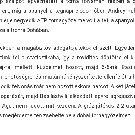
p skalpot jegyezhetett a torna folyamán, hiszen a 
ert, míg a spanyol a tegnapi elődöntőben Andrey Ru
rrierje negyedik ATP tornagyőzelme volt a tét, a spanyol
sza a trónra Dohában.
ékben a magabiztos adogatójátékokról szólt. Egyetle
nk fel a statisztikába, így a rövidítés döntötte el ki
j-fej melletti küzdelmet hozott, majd 6-5-nél Basila
 lehetőségre, és miután rákényszerítette ellenfelét a h
sodik felvonás már nem hozott ekkora harcot. A két játé
dogatását, majd Basilashvili elkezdett egyre agresszí
ta Agut nem tudott mit kezdeni. A grúz játékos 2-2 ut
és megérdemelten zsebelte be a dohai tornagyőzelmet.