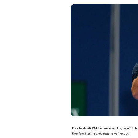
Basilashvili 2019 után nyert újra ATP t
Kép forrása: netherlandsnewslive.com