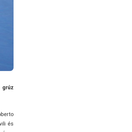
A grúz
oberto
ili és