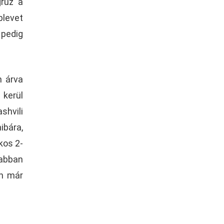
grúz a
blevet
 pedig
n árva
 kerül
shvili
ibára,
kos 2-
vabban
án már