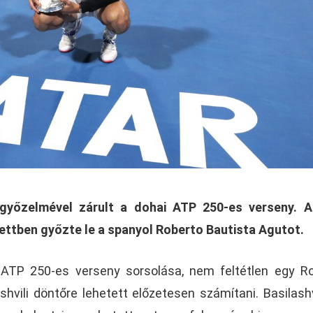
ő győzelmével zárult a dohai ATP 250-es verseny. 
zettben győzte le a spanyol Roberto Bautista Agutot.
ATP 250-es verseny sorsolása, nem feltétlen egy R
shvili döntőre lehetett előzetesen számítani. Basilashv