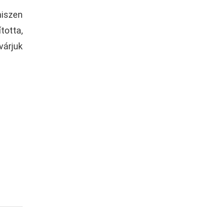
hiszen
totta,
várjuk