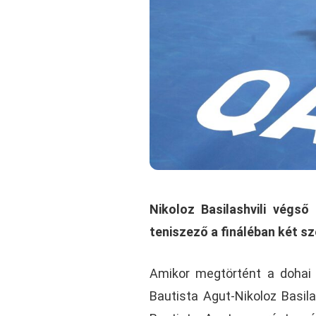
Nikoloz Basilashvili végs
teniszező a fináléban két s
Amikor megtörtént a dohai 
Bautista Agut-Nikoloz Basila