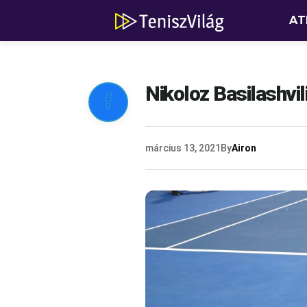
AT
Nikoloz Basilashvil

március 13, 2021
By
Airon