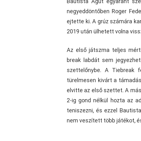
Bautista Agut egyaránt szé
negyeddöntőben Roger Feder
ejtette ki. A grúz számára ka
2019 után ülhetett volna vis
Az első játszma teljes mért
break labdát sem jegyezhettü
szettelőnybe. A Tiebreak fe
türelmesen kivárt a támadási
elvitte az első szettet. A má
2-ig gond nélkül hozta az a
teniszezni, és ezzel Bautis
nem veszített több játékot, 