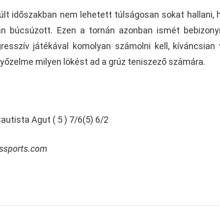
múlt időszakban nem lehetett túlságosan sokat hallani, 
an búcsúzott. Ezen a tornán azonban ismét bebizonyí
resszív játékával komolyan számolni kell, kíváncsian 
győzelme milyen lökést ad a grúz teniszező számára.
autista Agut ( 5 ) 7/6(5) 6/2
bssports.com