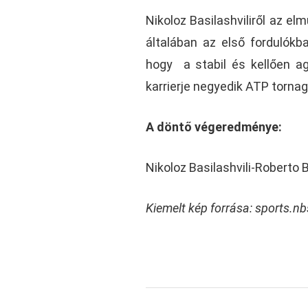
Nikoloz Basilashviliről az el
általában az első fordulókb
hogy a stabil és kellően ag
karrierje negyedik ATP torna
A döntő végeredménye:
Nikoloz Basilashvili-Roberto B
Kiemelt kép forrása: sports.n