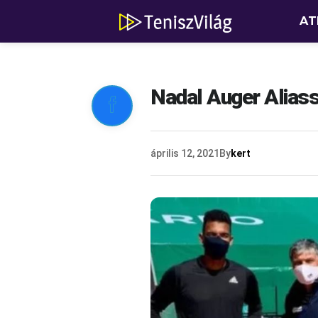
AT
Nadal Auger Alias

április 12, 2021
By
kert