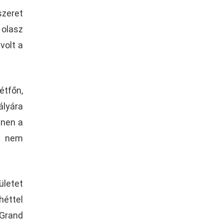
szeret
 olasz
volt a
étfőn,
ályára
enen a
tt nem
ületet
héttel
 Grand