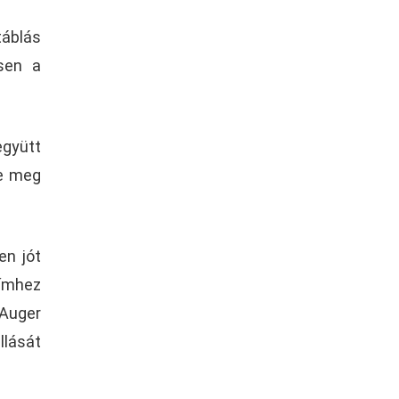
áblás
esen a
együtt
te meg
en jót
címhez
Auger
llását