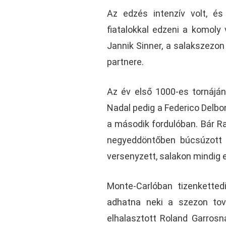
Az edzés intenzív volt, é
fiatalokkal edzeni a komoly
Jannik Sinner, a salakszezon
partnere.
Az év első 1000-es tornáján 
Nadal pedig a Federico Delbo
a második fordulóban. Bár Ra
negyeddöntőben búcsúzott 
versenyzett, salakon mindig 
Monte-Carlóban tizenkettedi
adhatna neki a szezon tová
elhalasztott Roland Garrosn