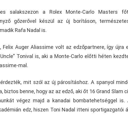
1-es salakszezon a Rolex Monte-Carlo Masters főt
enyző gőzerővel készül az új borításon, természet
rmadik Rafa Nadal is.
Felix Auger Aliassime volt az edzőpartnere, így újra 
„Uncle” Tonival is, aki a Monte-Carlo előtti héten kezd
iassime-mal.
dezték, mit szól az új párosításhoz. A spanyol mind
a, biztos benne, hogy az az edző, aki őt 16 Grand Slam 
munkát végez majd a kanadai bombatehetséggel is. 
adémián edz, hiszen Toni Nadal itteni sportigazgatói á