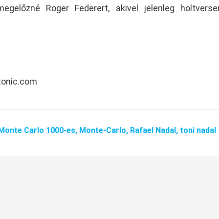
egelőzné Roger Federert, akivel jelenleg holtvers
stonic.com
Monte Carlo 1000-es,
Monte-Carlo,
Rafael Nadal,
toni nadal