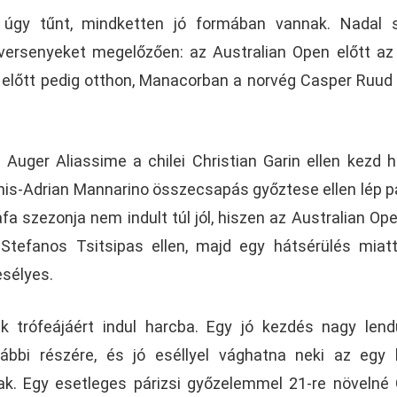
s úgy tűnt, mindketten jó formában vannak. Nadal 
 versenyeket megelőzően: az Australian Open előtt az
 előtt pedig otthon, Manacorban a norvég Casper Ruud 
Auger Aliassime a chilei Christian Garin ellen kezd h
nis-Adrian Mannarino összecsapás győztese ellen lép p
fa szezonja nem indult túl jól, hiszen az Australian Op
Stefanos Tsitsipas ellen, majd egy hátsérülés mia
esélyes.
k trófeájáért indul harcba. Egy jó kezdés nagy lend
bbi részére, és jó eséllyel vághatna neki az egy 
ak. Egy esetleges párizsi győzelemmel 21-re növelné