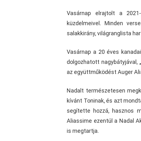
Vasárnap elrajtolt a 202
küzdelmeivel. Minden vers
salakkirány, világranglista ha
Vasárnap a 20 éves kanadai, 
dolgozhatott nagybátyjával, 
az együttműködést Auger Al
Nadalt természetesen megkér
kívánt Toninak, és azt mondt
segítette hozzá, hasznos 
Aliassime ezentúl a Nadal Ak
is megtartja.