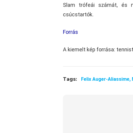
Slam trófeái számát, és m
csúcstartók.
Forrás
A kiemelt kép forrása: tenni
Tags:
Felix Auger-Aliassime,