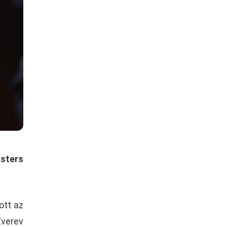
asters
ott az
Zverev