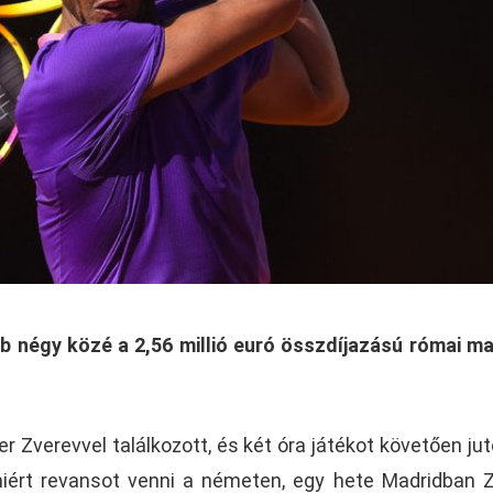
bb négy közé a 2,56 millió euró összdíjazású római m
 Zverevvel találkozott, és két óra játékot követően jut
miért revansot venni a németen, egy hete Madridban 