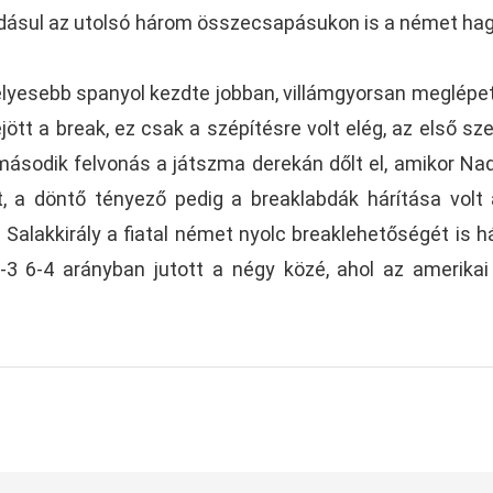
adásul az utolsó három összecsapásukon is a német hag
yesebb spanyol kezdte jobban, villámgyorsan meglépet
jött a break, ez csak a szépítésre volt elég, az első sze
második felvonás a játszma derekán dőlt el, amikor Na
lét, a döntő tényező pedig a breaklabdák hárítása volt
Salakkirály a fiatal német nyolc breaklehetőségét is há
-3 6-4 arányban jutott a négy közé, ahol az amerikai 