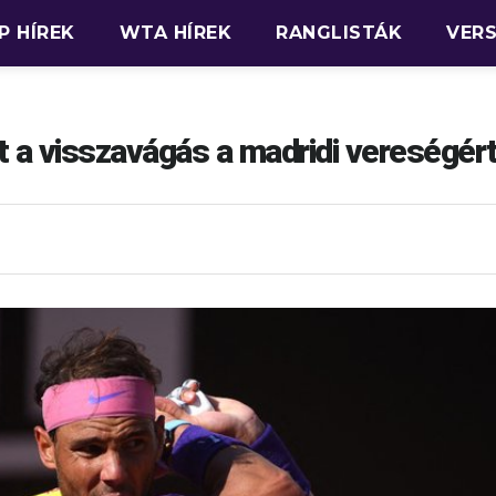
P HÍREK
WTA HÍREK
RANGLISTÁK
VER
 a visszavágás a madridi vereségér