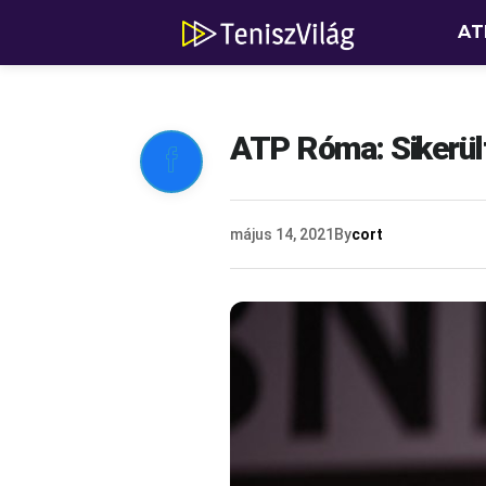
AT
ATP Róma: Sikerült

május 14, 2021
By
cort