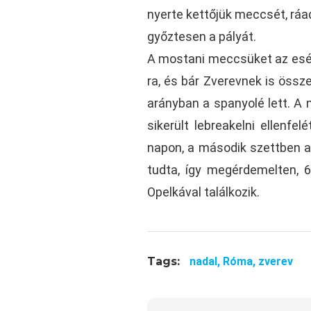
nyerte kettőjük meccsét, rá
győztesen a pályát.
A mostani meccsüket az esél
ra, és bár Zverevnek is össze
arányban a spanyolé lett. A 
sikerült lebreakelni ellenfe
napon, a második szettben a 
tudta, így megérdemelten, 6
Opelkával találkozik.
Tags:
nadal,
Róma,
zverev