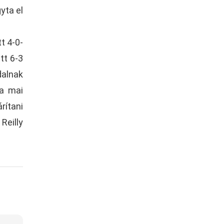
yta el
t 4-0-
tt 6-3
dalnak
 a mai
rítani
Reilly