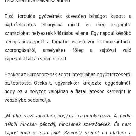
tesz szert riválisaival szemben.
Első fordulós győzelmét követően bírságot kapott a
sajtófeladatok elhagyása miatt, és még szigorúbb
szankciókat helyeztek kilátásba ellene. Egy nappal később
pedig visszalépett a tornától, és először írt hosszantartó
szorongásairól, amelyeket főleg a sajtóval való
kapcsolattartás során érzett.
Becker az Eurosport-nak adott interjújában együttérzéséről
biztosította Osaka-t, ugyanakkor kifejezte aggodalmát,
hogy ez a helyzet valójában a fiatal játékos karrierjét is
veszélybe sodorhatja.
„Mindig is azt vallottam, hogy ez is a munka része. A média
nélkül nincsen pénzdíj, nincsenek szerződések. És nem
kapod meg a torta felét. Személy szerint én utáltam a