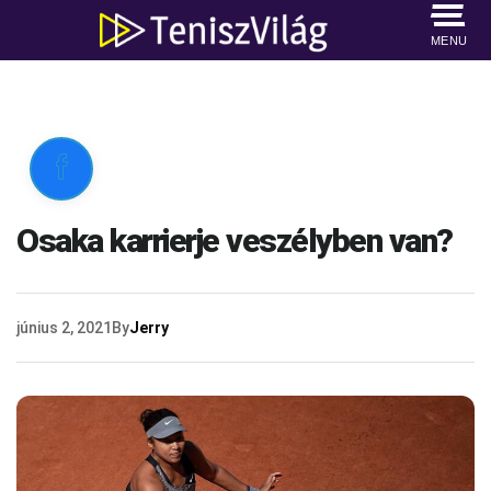
MENU

Osaka karrierje veszélyben van?
június 2, 2021
By
Jerry