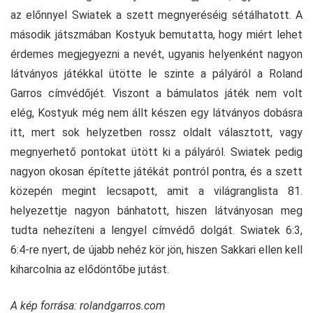
az előnnyel Swiatek a szett megnyeréséig sétálhatott. A
második játszmában Kostyuk bemutatta, hogy miért lehet
érdemes megjegyezni a nevét, ugyanis helyenként nagyon
látványos játékkal ütötte le szinte a pályáról a Roland
Garros címvédőjét. Viszont a bámulatos játék nem volt
elég, Kostyuk még nem állt készen egy látványos dobásra
itt, mert sok helyzetben rossz oldalt választott, vagy
megnyerhető pontokat ütött ki a pályáról. Swiatek pedig
nagyon okosan építette játékát pontról pontra, és a szett
közepén megint lecsapott, amit a világranglista 81.
helyezettje nagyon bánhatott, hiszen látványosan meg
tudta nehezíteni a lengyel címvédő dolgát. Swiatek 6:3,
6:4-re nyert, de újabb nehéz kör jön, hiszen Sakkari ellen kell
kiharcolnia az elődöntőbe jutást.
A kép forrása: rolandgarros.com