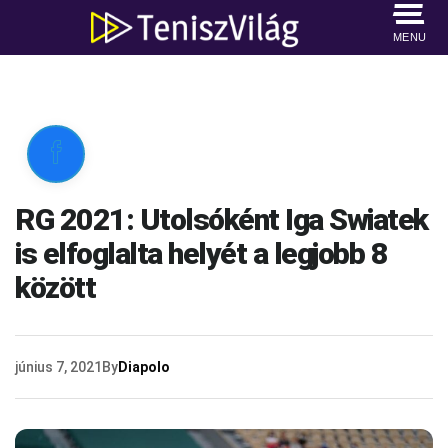
MENU

RG 2021: Utolsóként Iga Swiatek
is elfoglalta helyét a legjobb 8
között
június 7, 2021
By
Diapolo