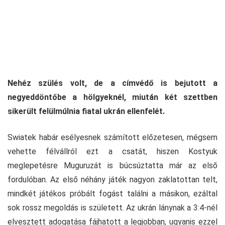
Nehéz szülés volt, de a címvédő is bejutott a
negyeddöntőbe a hölgyeknél, miután két szettben
sikerült felülmúlnia fiatal ukrán ellenfelét.
Swiatek habár esélyesnek számított előzetesen, mégsem
vehette félvállról ezt a csatát, hiszen Kostyuk
meglepetésre Muguruzát is búcsúztatta már az első
fordulóban. Az első néhány játék nagyon zaklatottan telt,
mindkét játékos próbált fogást találni a másikon, ezáltal
sok rossz megoldás is született. Az ukrán lánynak a 3:4-nél
elvesztett adogatása fájhatott a legjobban, ugyanis ezzel