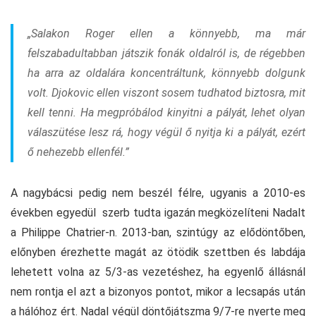
„Salakon Roger ellen a könnyebb, ma már
felszabadultabban játszik fonák oldalról is, de régebben
ha arra az oldalára koncentráltunk, könnyebb dolgunk
volt. Djokovic ellen viszont sosem tudhatod biztosra, mit
kell tenni. Ha megpróbálod kinyitni a pályát, lehet olyan
válaszütése lesz rá, hogy végül ő nyitja ki a pályát, ezért
ő nehezebb ellenfél.”
A nagybácsi pedig nem beszél félre, ugyanis a 2010-es
években egyedül szerb tudta igazán megközelíteni Nadalt
a Philippe Chatrier-n. 2013-ban, szintúgy az elődöntőben,
előnyben érezhette magát az ötödik szettben és labdája
lehetett volna az 5/3-as vezetéshez, ha egyenlő állásnál
nem rontja el azt a bizonyos pontot, mikor a lecsapás után
a hálóhoz ért. Nadal végül döntőjátszma 9/7-re nyerte meg