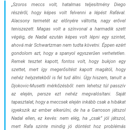
„Szoros meccs volt, hatalmas teljesítmény Diego
részéről, hogy képes volt felvenni a lépést Rafával.
Alacsony termetét az előnyére váltotta, nagy erővel
teniszezett. Magas volt a színvonal a harmadik szett
végéig, de Nadal ezután képes volt lépni egy szintet,
ahová már Schwartzman nem tudta követni. Éppen ezért
gondolom azt, hogy a spanyol egyszerűen verhetetlen.
Remek tesztet kapott, fontos volt, hogy bukjon egy
szettet, mert így megerősítést kapott magától, hogy
nehéz helyzetekből is fel tud állni. Úgy hiszem, tanult a
Djokovic-Musetti mérkőzésből: nem lehetsz túl passzív
az elején, persze ezt nehéz megvalósítani. Saját
tapasztalat, hogy a meccsek elején inkább csak a hibákat
igyekszik az ember elkerülni, de ha a Garroson játszol
Nadal ellen, ez kevés: nem elég, ha „csak” jól játszol,
mert Rafa szinte mindig jó döntést hoz problémás