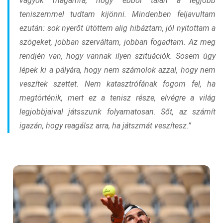
vagyok magamra, hogy ebből talán a legjobb
teniszemmel tudtam kijönni. Mindenben feljavultam
ezután: sok nyerőt ütöttem alig hibáztam, jól nyitottam a
szögeket, jobban szerváltam, jobban fogadtam. Az meg
rendjén van, hogy vannak ilyen szituációk. Sosem úgy
lépek ki a pályára, hogy nem számolok azzal, hogy nem
veszítek szettet. Nem katasztrófának fogom fel, ha
megtörténik, mert ez a tenisz része, elvégre a világ
legjobbjaival játsszunk folyamatosan. Sőt, az számít
igazán, hogy reagálsz arra, ha játszmát veszítesz.”