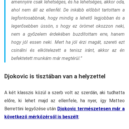
amennyire csak lehetséges, és ha lehetséges, akkor oda,
ahol nem áll az ellenfél. De inkább előbbit tartottam a
legfontosabbnak, hogy mindig a lehető legjobban és a
legerősebben üssön, s hogy ez örömet okozzon neki,
nem a győzelem érdekében buzdítottam erre, hanem
hogy jól essen neki. Mert ha jól érzi magát, szereti ezt
csinálni és elkötelezett a tenisz iránt, akkor az én
befektetett munkám már megtérül.”
Djokovic is tisztában van a helyzettel
A két klasszis közül a szerb volt az szerdán, aki tudhatta
előre, ki lehet majd az ellenfele, ha nyer, így Matteo
Berrettini legyőzése után
Djokovic természetesen már a
következő mérkőzérsől is beszélt
: