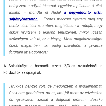
befejezem a pályafutásomat, egyelőre a pillanatnak élek
inkább –
mondta el Nadal
a negyeddöntő utáni
sajtótájékoztatón
–
Fontos meccset nyertem meg egy
nehéz ellenféllel szemben, megtaláltam a módját, hogy
akkor nyújtsam a legjobb teniszemet, mikor igazán
szükségem volt rá, ez a lényeg. Most magabiztosságot
érzek magamban, ezt pedig szeretném a javamra
fordítani az elődöntőre.”
A Salakkirályt a harmadik szett 2/3-as szituációról is
kérdezték az újságírók:
„Trükkös helyzet volt, de megőriztem a nyugalmamat.
Csak arra gondoltam, mi az, ami jól ment az edzéseken
és igyekeztem azokat a dolgokat erőltetni. Büszke