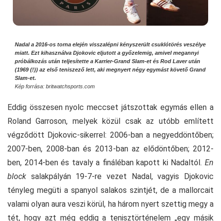
Nadal a 2016-os torna elején visszalépni kényszerült csuklótörés veszélye
miatt. Ezt kihasználva Djokovic eljutott a győzelemig, amivel megannyi
próbálkozás után teljesítette a Karrier-Grand Slam-et és Rod Laver után
(1969 (!)) az első teniszező lett, aki megnyert négy egymást követő Grand
Slam-et.
Kép forrása: britwatchsports.com
Eddig összesen nyolc meccset játszottak egymás ellen a
Roland Garroson, melyek közül csak az utóbb említett
végződött Djokovic-sikerrel: 2006-ban a negyeddöntőben;
2007-ben, 2008-ban és 2013-ban az elődöntőben; 2012-
ben, 2014-ben és tavaly a fináléban kapott ki Nadaltól.
En
block
salakpályán 19-7-re vezet Nadal, vagyis Djokovic
tényleg megüti a spanyol salakos szintjét, de a mallorcait
valami olyan aura veszi körül, ha három nyert szettig megy a
tét, hogy azt még eddig a tenisztörténelem „egy másik