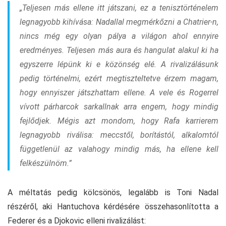
„Teljesen más ellene itt játszani, ez a tenisztörténelem
legnagyobb kihívása: Nadallal megmérkőzni a Chatrier-n,
nincs még egy olyan pálya a világon ahol ennyire
eredményes. Teljesen más aura és hangulat alakul ki ha
egyszerre lépünk ki e közönség elé. A rivalizálásunk
pedig történelmi, ezért megtiszteltetve érzem magam,
hogy ennyiszer játszhattam ellene. A vele és Rogerrel
vívott párharcok sarkallnak arra engem, hogy mindig
fejlődjek. Mégis azt mondom, hogy Rafa karrierem
legnagyobb riválisa: meccstől, borítástól, alkalomtól
függetlenül az valahogy mindig más, ha ellene kell
felkészülnöm.”
A méltatás pedig kölcsönös, legalább is Toni Nadal
részéről, aki Hantuchova kérdésére összehasonlította a
Federer és a Djokovic elleni rivalizálást: