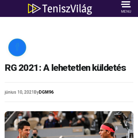
MENU

RG 2021: A lehetetlen küldetés
június 10, 2021
By
DGM96