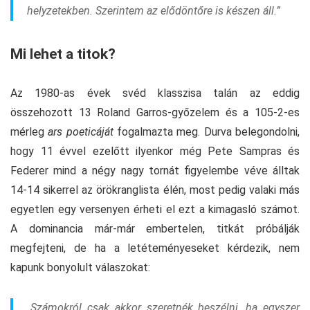
helyzetekben. Szerintem az elődöntőre is készen áll.”
Mi lehet a titok?
Az 1980-as évek svéd klasszisa talán az eddig
összehozott 13 Roland Garros-győzelem és a 105-2-es
mérleg
ars poeticáját
fogalmazta meg. Durva belegondolni,
hogy 11 évvel ezelőtt ilyenkor még Pete Sampras és
Federer mind a négy nagy tornát figyelembe véve álltak
14-14 sikerrel az örökranglista élén, most pedig valaki más
egyetlen egy versenyen érheti el ezt a kimagasló számot.
A dominancia már-már embertelen, titkát próbálják
megfejteni, de ha a letéteményeseket kérdezik, nem
kapunk bonyolult válaszokat:
„Számokról
csak akkor szeretnék beszélni, ha egyszer