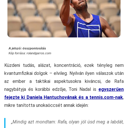
A jelszó: összpontosítás
Kép forrása: rolandgarros.com
Küzdeni tudás, alázat, koncentráció, ezek tényleg nem
kvantumfizikai dolgok – elvileg. Nyilván ilyen válaszok után
az ember a taktikai aspektusokra kiváncsi, de Rafa
nagybátyja és korábbi edzője, Toni Nadal is
egyszerűen
fejezte ki Daniela Hantuchovának és a tennis.com-nak
,
mikre tanította unokaöccsét annak idején:
„Mindig azt mondtam: Rafa, olyan jól üsd meg a labdát,