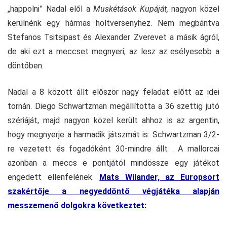
„happolni” Nadal elől a
Muskétások Kupáját,
nagyon közel
kerülnénk egy hármas holtversenyhez. Nem megbántva
Stefanos Tsitsipast és Alexander Zverevet a másik ágról,
de aki ezt a meccset megnyeri, az lesz az esélyesebb a
döntőben.
Nadal a 8 között állt először nagy feladat előtt az idei
tornán. Diego Schwartzman megállította a 36 szettig jutó
szériáját, majd nagyon közel került ahhoz is az argentin,
hogy megnyerje a harmadik játszmát is: Schwartzman 3/2-
re vezetett és fogadóként 30-mindre állt . A mallorcai
azonban a meccs e pontjától mindössze egy játékot
engedett ellenfelének.
Mats Wilander, az Europsort
szakértője a negyeddöntő végjátéka alapján
messzemenő dolgokra következtet: