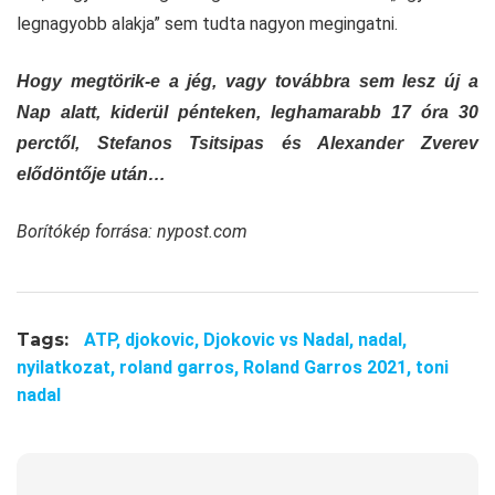
legnagyobb alakja” sem tudta nagyon megingatni.
Hogy megtörik-e a jég, vagy továbbra sem lesz új a
Nap alatt, kiderül pénteken, leghamarabb 17 óra 30
perctől, Stefanos Tsitsipas és Alexander Zverev
elődöntője után…
Borítókép forrása: nypost.com
Tags:
ATP,
djokovic,
Djokovic vs Nadal,
nadal,
nyilatkozat,
roland garros,
Roland Garros 2021,
toni
nadal