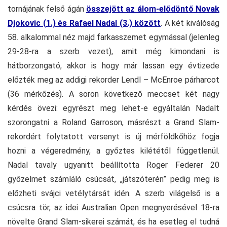
tornájának felső ágán
összejött az álom-elődöntő Novak
Djokovic (1.) és Rafael Nadal (3.) között
. A két kiválóság
58. alkalommal néz majd farkasszemet egymással (jelenleg
29-28-ra a szerb vezet), amit még kimondani is
hátborzongató, akkor is hogy már lassan egy évtizede
előzték meg az addigi rekorder Lendl – McEnroe párharcot
(36 mérkőzés). A soron következő meccset két nagy
kérdés övezi: egyrészt meg lehet-e egyáltalán Nadalt
szorongatni a Roland Garroson, másrészt a Grand Slam-
rekordért folytatott versenyt is új mérföldkőhöz fogja
hozni a végeredmény, a győztes kilététől függetlenül.
Nadal tavaly ugyanitt beállította Roger Federer 20
győzelmet számláló csúcsát, „játszóterén” pedig meg is
előzheti svájci vetélytársát idén. A szerb világelső is a
csúcsra tör, az idei Australian Open megnyerésével 18-ra
növelte Grand Slam-sikerei számát, és ha esetleg el tudná