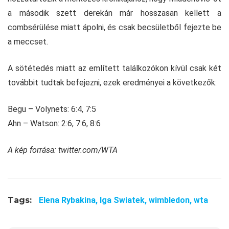
a második szett derekán már hosszasan kellett a
combsérülése miatt ápolni, és csak becsületből fejezte be
a meccset.
A sötétedés miatt az említett találkozókon kívül csak két
továbbit tudtak befejezni, ezek eredményei a következők:
Begu – Volynets: 6:4, 7:5
Ahn – Watson: 2:6, 7:6, 8:6
A kép forrása: twitter.com/WTA
Tags:
Elena Rybakina,
Iga Swiatek,
wimbledon,
wta