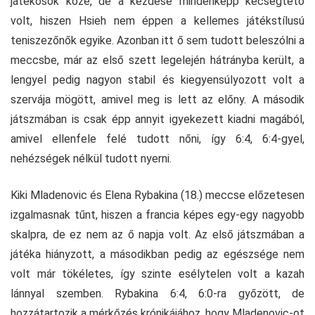
játékosok közé, de a kezdése mindenképp kecsegtető
volt, hiszen Hsieh nem éppen a kellemes játékstílusú
teniszezőnők egyike. Azonban itt ő sem tudott beleszólni a
meccsbe, már az első szett legelején hátrányba került, a
lengyel pedig nagyon stabil és kiegyensúlyozott volt a
szervája mögött, amivel meg is lett az előny. A második
játszmában is csak épp annyit igyekezett kiadni magából,
amivel ellenfele felé tudott nőni, így 6:4, 6:4-gyel,
nehézségek nélkül tudott nyerni.
Kiki Mladenovic és Elena Rybakina (18.) meccse előzetesen
izgalmasnak tűnt, hiszen a francia képes egy-egy nagyobb
skalpra, de ez nem az ő napja volt. Az első játszmában a
játéka hiányzott, a másodikban pedig az egészsége nem
volt már tökéletes, így szinte esélytelen volt a kazah
lánnyal szemben. Rybakina 6:4, 6:0-ra győzött, de
hozzátartozik a mérkőzés krónikájához, hogy Mladenovic-ot