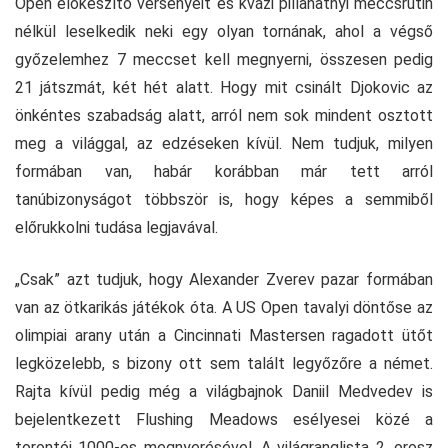
Open előkészítő versenyeit és kvázi pillanatnyi meccsrutin
nélkül leselkedik neki egy olyan tornának, ahol a végső
győzelemhez 7 meccset kell megnyerni, összesen pedig
21 játszmát, két hét alatt. Hogy mit csinált Djokovic az
önkéntes szabadság alatt, arról nem sok mindent osztott
meg a világgal, az edzéseken kívül. Nem tudjuk, milyen
formában van, habár korábban már tett arról
tanúbizonyságot többször is, hogy képes a semmiből
előrukkolni tudása legjavával.
„Csak” azt tudjuk, hogy Alexander Zverev pazar formában
van az ötkarikás játékok óta. A US Open tavalyi döntőse az
olimpiai arany után a Cincinnati Mastersen ragadott ütőt
legközelebb, s bizony ott sem talált legyőzőre a német.
Rajta kívül pedig még a világbajnok Daniil Medvedev is
bejelentkezett Flushing Meadows esélyesei közé a
torontói 1000-es megnyerésével. A világranglista 2. orosz