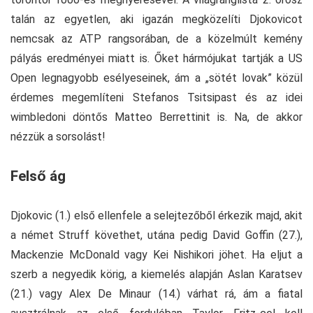
talán az egyetlen, aki igazán megközelíti Djokovicot
nemcsak az ATP rangsorában, de a közelmúlt kemény
pályás eredményei miatt is. Őket hármójukat tartják a US
Open legnagyobb esélyeseinek, ám a „sötét lovak” közül
érdemes megemlíteni Stefanos Tsitsipast és az idei
wimbledoni döntős Matteo Berrettinit is. Na, de akkor
nézzük a sorsolást!
Felső ág
Djokovic (1.) első ellenfele a selejtezőből érkezik majd, akit
a német Struff követhet, utána pedig David Goffin (27.),
Mackenzie McDonald vagy Kei Nishikori jöhet. Ha eljut a
szerb a negyedik körig, a kiemelés alapján Aslan Karatsev
(21.) vagy Alex De Minaur (14.) várhat rá, ám a fiatal