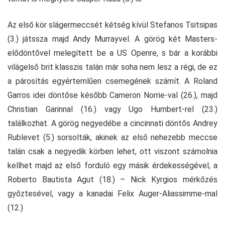
Az első kör slágermeccsét kétség kívül Stefanos Tsitsipas
(3.) játssza majd Andy Murrayvel. A görög két Masters-
elődöntővel melegített be a US Openre, s bár a korábbi
világelső brit klasszis talán már soha nem lesz a régi, de ez
a párosítás egyértemlűen csemegének számít. A Roland
Garros idei döntőse később Cameron Norrie-val (26.), majd
Christian Garinnal (16.) vagy Ugo Humbert-rel (23.)
találkozhat. A görög negyedébe a cincinnati döntős Andrey
Rublevet (5.) sorsolták, akinek az első nehezebb meccse
talán csak a negyedik körben lehet, ott viszont számolnia
kellhet majd az első forduló egy másik érdekességével, a
Roberto Bautista Agut (18.) – Nick Kyrgios mérkőzés
győztesével, vagy a kanadai Felix Auger-Aliassimme-mal
(12.)