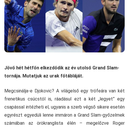
Jövő hét hétfőn elkezdődik az év utolsó Grand Slam-
tornája. Mutatjuk az urak főtábláját.
Megcsinálja-e Djokovic? A világelső egy trófeára van két
frenetikus csúcstól is, ráadásul ezt a két „legyet” egy
csapással intézheti el, ugyanis a szerb végső sikere esetén
egyrészt egyedüli lenne immáron a Grand Slam-győzelmek
számában az örökranglista élén – megelőzve Roger