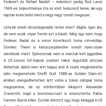
Federert és Rafael Nadalt – másrészt pedig Rod Laver
1969-es teljesítménye óta az első teniszező lenne, aki egy
naptári éven belül mind a négy nagy tornát megnyeri.
Létezik ennél dicsőségesebb révbe érés? Aligha. Igen ám,
de nem eszik olyan forrón azt a kását. Még úgy sem, hogy
Federer, Nadal és a soron következő torna címvédője,
Dominic Thiem is kényszerpihenőre vonult ilyen-olyan
sérülések miatt. Djokovicnak nem is miattuk kell aggódnia.
A 20-szoros GS-bajnok szerbet mikor legutóbb játszani
láthattuk, abból nem lett happy end. A szerb megkísérelte
idén megismételni Steffi Graf 1988-as Golden Slam-ét,
amihez elengedhetetlen lett volna a tokiói olimpiai torna
megnyerése, de az elődöntőben kikapott Alexander
Zverevtől, majd a bronzmeccset is elveszítette Pablo
Carreno Busta ellen. Ezután döntött úgy, hogy kihagyja a US