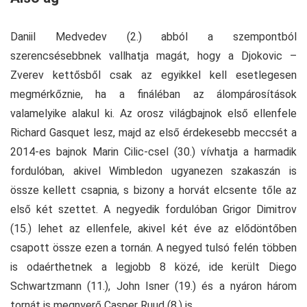
Daniil Medvedev (2.) abból a szempontból
szerencsésebbnek vallhatja magát, hogy a Djokovic –
Zverev kettősből csak az egyikkel kell esetlegesen
megmérkőznie, ha a fináléban az álompárosítások
valamelyike alakul ki. Az orosz világbajnok első ellenfele
Richard Gasquet lesz, majd az első érdekesebb meccsét a
2014-es bajnok Marin Cilic-csel (30.) vívhatja a harmadik
fordulóban, akivel Wimbledon ugyanezen szakaszán is
össze kellett csapnia, s bizony a horvát elcsente tőle az
első két szettet. A negyedik fordulóban Grigor Dimitrov
(15.) lehet az ellenfele, akivel két éve az elődöntőben
csapott össze ezen a tornán. A negyed tulsó felén többen
is odaérthetnek a legjobb 8 közé, ide került Diego
Schwartzmann (11.), John Isner (19.) és a nyáron három
tornát is megnyerő Casper Ruud (8.) is.