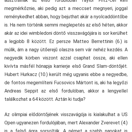
ausztrálnak az első fordulóban Taylor Fritz-cel kell
megmérkőznie, aki pedig azt a meccset megnyeri, joggal
reménykedhet abban, hogy bejuthat akár a nyolcaddöntőbe
is. Ha nem történik semmi meglepetés az első héten, akkor
akár az idei wimbledoni döntő visszavágójára is sor kerülhet
a legjobb 8 között. Ez persze Matteo Berrettinin (6.) is
múlik, ám a nagy ütőerejű olaszra sem vár nehéz kezdés. A
negyedik körben viszont azzal csaphat össze, aki ellen
kivívta másfél hónapja karrierje első Grand Slam-döntőjét.
Hubert Hurkacz (10.) került még ugyanis ebbe a negyedbe,
de fontos megemlíteni Fucsovics Mártont is, aki ha legyőzi
Andreas Seppit az első fordulóban, akkor a lengyellel
találkozhat a 64 között. Aztán ki tudja?
Az olimpiai elődöntőjének visszavágója is kialakulhat a US
Open ugyanezen fordulójában, mert Alexander Zverevet (4.)
is a felső ágra sorsolták. A német a szebb napokat is