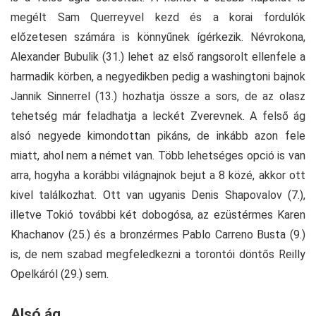
megélt Sam Querreyvel kezd és a korai fordulók
előzetesen számára is könnyűnek ígérkezik. Névrokona,
Alexander Bubulik (31.) lehet az első rangsorolt ellenfele a
harmadik körben, a negyedikben pedig a washingtoni bajnok
Jannik Sinnerrel (13.) hozhatja össze a sors, de az olasz
tehetség már feladhatja a leckét Zverevnek. A felső ág
alsó negyede kimondottan pikáns, de inkább azon fele
miatt, ahol nem a német van. Több lehetséges opció is van
arra, hogyha a korábbi világnajnok bejut a 8 közé, akkor ott
kivel találkozhat. Ott van ugyanis Denis Shapovalov (7.),
illetve Tokió további két dobogósa, az ezüstérmes Karen
Khachanov (25.) és a bronzérmes Pablo Carreno Busta (9.)
is, de nem szabad megfeledkezni a torontói döntős Reilly
Opelkáról (29.) sem.
Alsó ág