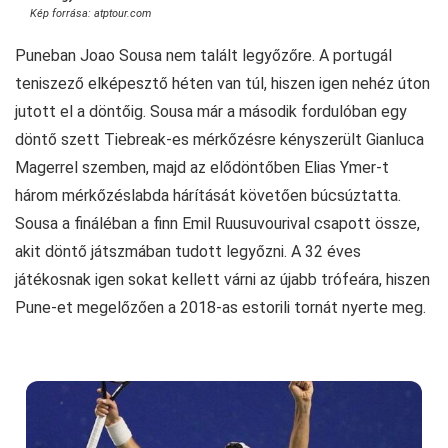
Kép forrása: atptour.com
Puneban Joao Sousa nem talált legyőzőre. A portugál
teniszező elképesztő héten van túl, hiszen igen nehéz úton
jutott el a döntőig. Sousa már a második fordulóban egy
döntő szett Tiebreak-es mérkőzésre kényszerült Gianluca
Magerrel szemben, majd az elődöntőben Elias Ymer-t
három mérkőzéslabda hárítását követően búcsúztatta.
Sousa a fináléban a finn Emil Ruusuvourival csapott össze,
akit döntő játszmában tudott legyőzni. A 32 éves
játékosnak igen sokat kellett várni az újabb trófeára, hiszen
Pune-et megelőzően a 2018-as estorili tornát nyerte meg.