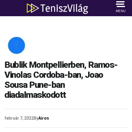
MENU

Bublik Montpellierben, Ramos-
Vinolas Cordoba-ban, Joao
Sousa Pune-ban
diadalmaskodott
február 7, 2022
By
Airon