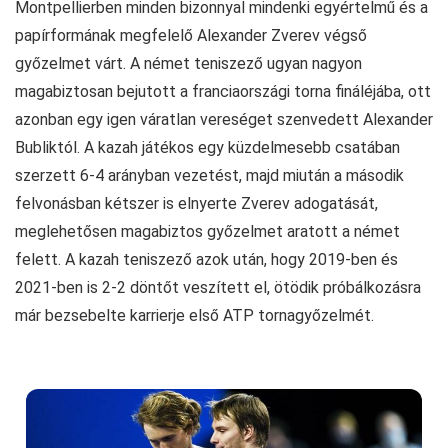
Montpellierben minden bizonnyal mindenki egyértelmű és a
papírformának megfelelő Alexander Zverev végső
győzelmet várt. A német teniszező ugyan nagyon
magabiztosan bejutott a franciaországi torna fináléjába, ott
azonban egy igen váratlan vereséget szenvedett Alexander
Bubliktól. A kazah játékos egy küzdelmesebb csatában
szerzett 6-4 arányban vezetést, majd miután a második
felvonásban kétszer is elnyerte Zverev adogatását,
meglehetősen magabiztos győzelmet aratott a német
felett. A kazah teniszező azok után, hogy 2019-ben és
2021-ben is 2-2 döntőt veszített el, ötödik próbálkozásra
már bezsebelte karrierje első ATP tornagyőzelmét.