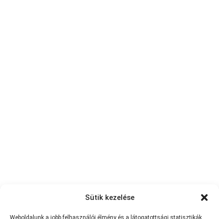
Sütik kezelése
Weboldalunk a jobb felhasználói élmény és a látogatottsági statisztikák