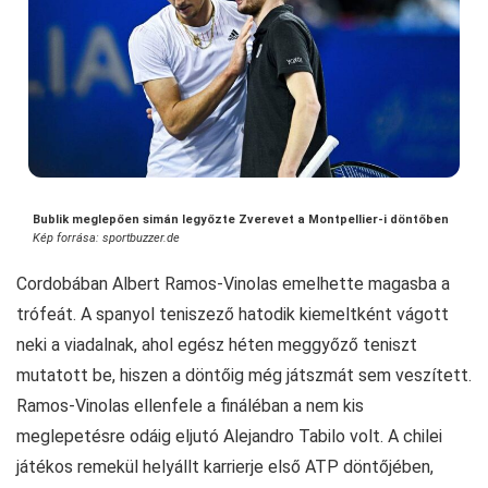
Bublik meglepően simán legyőzte Zverevet a Montpellier-i döntőben
Kép forrása: sportbuzzer.de
Cordobában Albert Ramos-Vinolas emelhette magasba a
trófeát. A spanyol teniszező hatodik kiemeltként vágott
neki a viadalnak, ahol egész héten meggyőző teniszt
mutatott be, hiszen a döntőig még játszmát sem veszített.
Ramos-Vinolas ellenfele a fináléban a nem kis
meglepetésre odáig eljutó Alejandro Tabilo volt. A chilei
játékos remekül helyállt karrierje első ATP döntőjében,