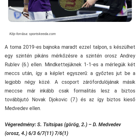
Kép forrása: sportskeeda.com
A torna 2019-es bajnoka maradt ezzel talpon, s készülhet
egy szintén pikáns mérkőzésre a szintén orosz Andrey
Rublev (6.) ellen. Mindkettejüknek 1-1-es a mérlegük két
meccs után, így a képlet egyszerű: a győztes jut be a
legjobb négy közé. A csoport zárófordulójának másik
meccse már inkább csak formalitás lesz a biztos
továbbjutó Novak Djokovic (7.) és az így biztos kieső
Medvedev ellen.
Végeredmény: S. Tsitsipas (görög, 2.) – D. Medvedev
(orosz, 4.) 6/3 6/7(11) 7/6(1)