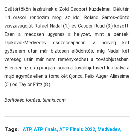
Csütörtökön lezárulnak a Zöld Csoport küzdelmei. Délután
14 órakor rendezim meg az idei Roland Garros-döntő
visszavágóját Rafael Nadal (1.) és Casper Ruud (3.) között.
Ezen a meccsen ugyanaz a helyzet, mint a pénteki
Djokovic-Medvedev összecsapáson: a norvég két
győzelem után már biztosan elődöntős, míg Nadal két
vereség után már nem reménykedhet a továbbjutásban.
Ellenben az esti program során a továbbjutásért lép pályára
majd egymás ellen a torna két újonca, Felix Auger-Aliassime
(5.) és Taylor Fritz (8.).
Borítókép forrása: tennis.com
Tags:
ATP,
ATP finals,
ATP Finals 2022,
Medvedev,