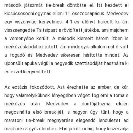
második játszmát tie-break döntötte el. Itt kezdett el
kicsúcsosodni egymás elleni 11. összecsapásuk. Medvedev
egy viszonylag kényelmes, 4-1-es előnyt harcolt ki, ám
visszaengedte Tsitsipast a rövidített játékba, ami majdnem
a versenyébe került. A második kiemelt három ízben is
mérkőzéslabdához jutott, ám mindegyik alkalommal ő volt
a fogadó és Medvedev sikeresen hárította mindet. Az
újdonsült apuka végül a negyedik szettlabdáját használta ki
és ezzel kiegyenlített.
Az extázis fokozódott. Azt érezhette az ember, de kár,
hogy valamelyiküknek lényegében véget fog érni a torna e
mérkőzés után. Medvedev a döntőjátszma elején
megcsinálta első break-jét, s nagyon úgy tűnt, hogy a
maratoni tie-break megnyerése elegendő lendületet ad
majd neki a győzelemhez. El is jutott odáig, hogy kiszerválja