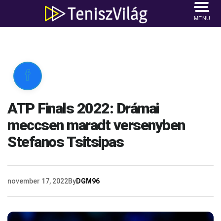
MENU

ATP Finals 2022: Drámai
meccsen maradt versenyben
Stefanos Tsitsipas
november 17, 2022
By
DGM96