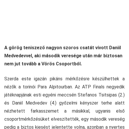
A görög teniszező nagyon szoros csatát vívott Daniil
Medvedevvel, aki második veresége után már biztosan
nem jut tovább a Vörös Csoportból.
Szerda este igazán pikáns mérkőzésre készülhettek a
nézők a torinói Para Alpitourban. Az ATP Finals negyedik
játéknapjának esti egyéni meccsén Stefanos Tsitsipas (2.)
és Daniil Medvedev (4.) győzelmi kényszer terhe alatt
nézhetett farkasszemet a másikkal, ugyanis első
csoportmérkőzésüket elveszítették, egy második vereség
pedig a biztos kiesést jelentette volna, azonban a nyertes