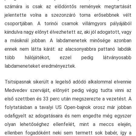
számára is csak az elődöntős remények megtartását
jelentette volna a szezonzáró torna erősebbnek vélt
csoportjában. A torinói csarnok villámgyors pályájából
kiindulva nagy előnyt élvezhetett az, aki jól adogatott, vagy
a másiknál jobban. A labdamenetek minősége azonban
ennek nem látta kárát: az alacsonyabbra pattanó labdák
több hálójátékot, ezzel pedig látványosabb
labdameneteket eredményeztek.
Tsitsipasnak sikerült a legelső adódó alkalommal elvennie
Medvedev szerváját, előnyét pedig végig tudta vinni az
első szettben és 33 perc után megszerezte a vezetést. A
folytatásban a tavalyi US Open-bajnok orosz már jobban
odafigyelt az adogatásaira és nem engedte még egyszer
olyan lehetőséghez ellenfelét, mint a meccs elején,
ellenben fogadóként neki sem termett sok babér, így a