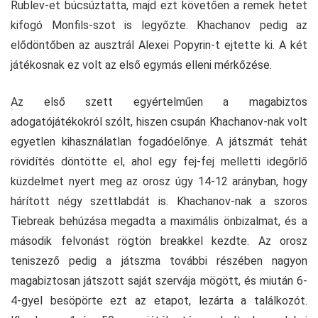
Rublev-et búcsúztatta, majd ezt követően a remek hetet
kifogó Monfils-szot is legyőzte. Khachanov pedig az
elődöntőben az ausztrál Alexei Popyrin-t ejtette ki. A két
játékosnak ez volt az első egymás elleni mérkőzése.
Az első szett egyértelműen a magabiztos
adogatójátékokról szólt, hiszen csupán Khachanov-nak volt
egyetlen kihasználatlan fogadóelőnye. A játszmát tehát
rövidítés döntötte el, ahol egy fej-fej melletti idegőrlő
küzdelmet nyert meg az orosz úgy 14-12 arányban, hogy
hárított négy szettlabdát is. Khachanov-nak a szoros
Tiebreak behúzása megadta a maximális önbizalmat, és a
második felvonást rögtön breakkel kezdte. Az orosz
teniszező pedig a játszma további részében nagyon
magabiztosan játszott saját szervája mögött, és miután 6-
4-gyel besöpörte ezt az etapot, lezárta a találkozót.