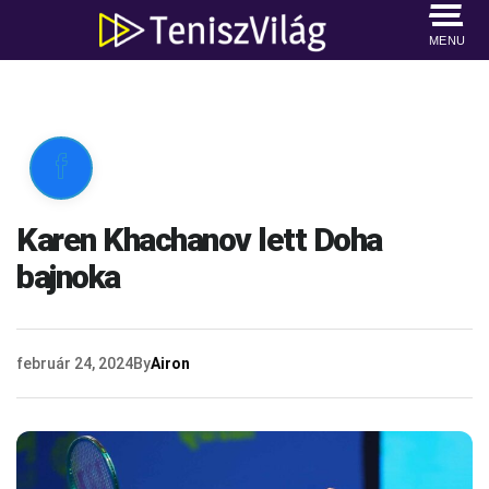
MENU

Karen Khachanov lett Doha
bajnoka
február 24, 2024
By
Airon