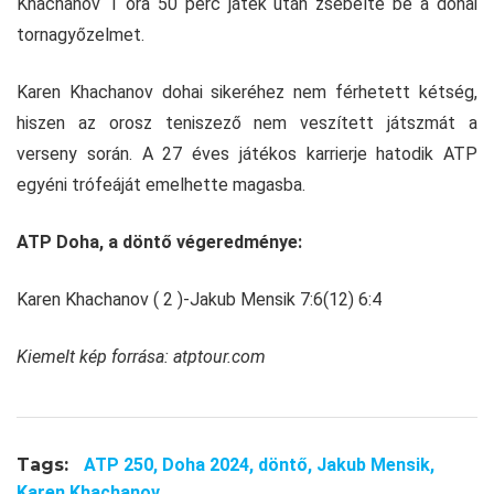
Khachanov 1 óra 50 perc játék után zsebelte be a dohai
tornagyőzelmet.
Karen Khachanov dohai sikeréhez nem férhetett kétség,
hiszen az orosz teniszező nem veszített játszmát a
verseny során. A 27 éves játékos karrierje hatodik ATP
egyéni trófeáját emelhette magasba.
ATP Doha, a döntő végeredménye:
Karen Khachanov ( 2 )-Jakub Mensik 7:6(12) 6:4
Kiemelt kép forrása: atptour.com
Tags:
ATP 250,
Doha 2024,
döntő,
Jakub Mensik,
Karen Khachanov