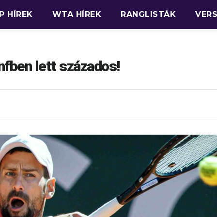
P HÍREK
WTA HÍREK
RANGLISTÁK
VER
fben lett százados!