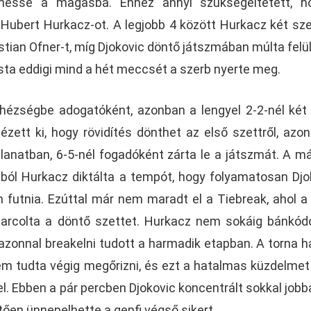
lhesse a magasba. Ehhez annyi szükségeltetett, h
 Hubert Hurkacz-ot. A legjobb 4 között Hurkacz két sz
ian Ofner-t, míg Djokovic döntő játszmában múlta felül 
ista eddigi mind a hét meccsét a szerb nyerte meg.
hézségbe adogatóként, azonban a lengyel 2-2-nél két
nézett ki, hogy rövidítés dönthet az első szettről, azo
llanatban, 6-5-nél fogadóként zárta le a játszmát. A m
ól Hurkacz diktálta a tempót, hogy folyamatosan Djo
 futnia. Ezúttal már nem maradt el a Tiebreak, ahol a
iharcolta a döntő szettet. Hurkacz nem sokáig bánkód
 azonnal breakelni tudott a harmadik etapban. A torna h
em tudta végig megőrizni, és ezt a hatalmas küzdelmet
l. Ebben a pár percben Djokovic koncentrált sokkal jobba
ően ünnepelhette a genfi végső sikert.