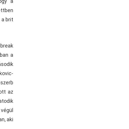
ogy a
ettben
a brit
 break
nban a
ásodik
kovic-
 szerb
ott az
atodik
 végül
n, aki