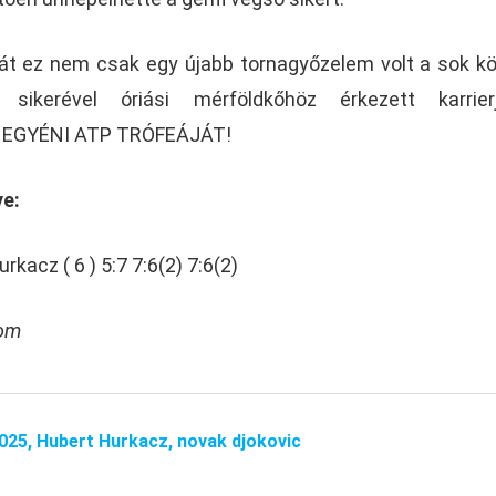
t ez nem csak egy újabb tornagyőzelem volt a sok kö
sikerével óriási mérföldkőhöz érkezett karrierj
. EGYÉNI ATP TRÓFEÁJÁT!
ye:
rkacz ( 6 ) 5:7 7:6(2) 7:6(2)
com
025,
Hubert Hurkacz,
novak djokovic