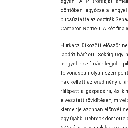
egyéni ATP trófeáját eme
döntőben legyőzze a lengyel
búcsúztatta az osztrák Sebast
Cameron Norrie-t. A két final
Hurkacz ütközött először ne
labdát hárított. Sokáig úgy 
lengyel a számára legjobb pi
felvonásban olyan szempontb
nak kellett az eredmény után
rálépett a gázpedálra, és k
elvesztett rövidítésen, mivel
kiemeltje azonban előnyét n
egy újabb Tiebreak döntötte e
6-2-nél egy ásznak köszönhet