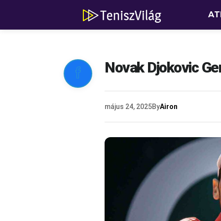
AT
Novak Djokovic Gen

május 24, 2025
By
Airon