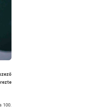
szező
erezte
a 100.