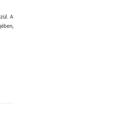
zül. A
ében,