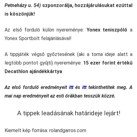
Petneházy u. 54)
szponzorálja, hozzájárulásukat ezúttal
is köszönjük!
Az első forduló külön nyereménye:
Yonex teniszpóló
a
Yonex Sportbolt felajánlásával!
A tippjáték végső győztesének (aki a torna ideje alatt a
legtöbb pontot gyűjti) nyereménye:
15 ezer forint értékű
Decathlon ajándékkártya
Az első forduló eredményeit
itt
és
itt
tekinthetitek meg. A
mai nap eredményeit az esti órákban tesszük közzé.
A tippek leadásának határideje lejárt!
Kiemelt kép forrása: rolandgarros.com