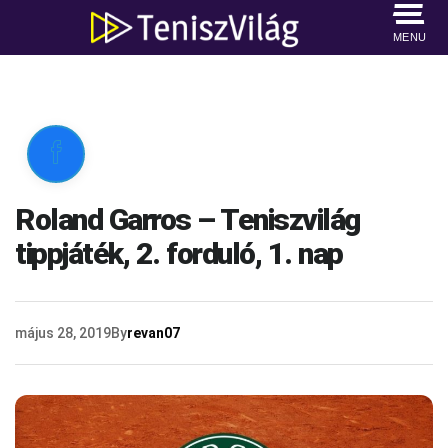
MENU

Roland Garros – Teniszvilág
tippjáték, 2. forduló, 1. nap
május 28, 2019
By
revan07