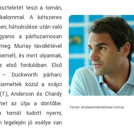
szteletét teszi a tornán,
lkalommal. A kétszeres
en, hátsérülése után való
ugyanis a párhuzamosan
meg. Murray távollétével
iemelt, és mint olyannak,
z első fordulóban. Első
 – Duckworth párharc
iemeltek közül a svájci
(7.), Anderson és Chardy
ethet az útja a döntőbe.
Forrás: brisbaneinternational.com.au
 tornát tudott nyerni,
 legelején jó esélye van