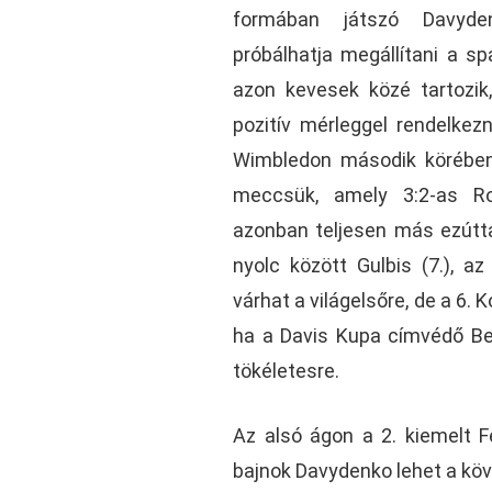
formában játszó Davyde
próbálhatja megállítani a sp
azon kevesek közé tartozik
pozitív mérleggel rendelkez
Wimbledon második körében 
meccsük, amely 3:2-as Ros
azonban teljesen más ezútta
nyolc között Gulbis (7.), a
várhat a világelsőre, de a 6. 
ha a Davis Kupa címvédő Be
tökéletesre.
Az alsó ágon a 2. kiemelt F
bajnok Davydenko lehet a köve