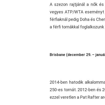
A szezon rajtjánál a nők és
vegyes ATP/WTA eseményt re
férfiaknál pedig Doha és Che
a férfi tornákkal foglalkozun
Brisbane (december 29. – január
2014-ben hatodik alkalommal
250-es tornát. 2012-ben és 
ezzel veretlen a Pat Rafter a