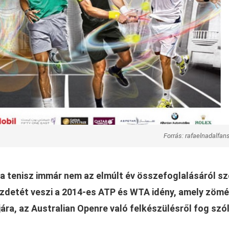
Forrás: rafaelnadalfa
a tenisz immár nem az elmúlt év összefoglalásáról sz
ezdetét veszi a 2014-es ATP és WTA idény, amely zöm
ára, az Australian Openre való felkészülésről fog szól