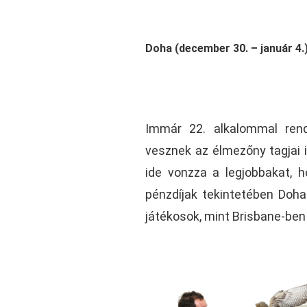
.
Doha (december 30. – január 4.
Immár 22. alkalommal rend
vesznek az élmezőny tagjai is
ide vonzza a legjobbakat, 
pénzdíjak tekintetében Doha
játékosok, mint Brisbane-be