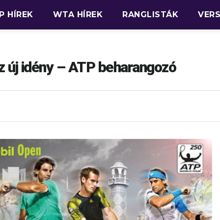
P HÍREK
WTA HÍREK
RANGLISTÁK
VER
z új idény – ATP beharangozó