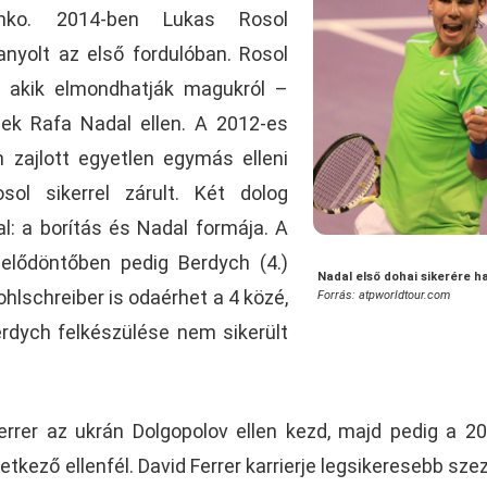
nko. 2014-ben Lukas Rosol
anyolt az első fordulóban. Rosol
, akik elmondhatják magukról –
nek Rafa Nadal ellen. A 2012-es
zajlott egyetlen egymás elleni
ol sikerrel zárult. Két dolog
l: a borítás és Nadal formája. A
z elődöntőben pedig Berdych (4.)
Nadal első dohai sikerére ha
Kohlschreiber is odaérhet a 4 közé,
Forrás: atpworldtour.com
rdych felkészülése nem sikerült
errer az ukrán Dolgopolov ellen kezd, majd pedig a 2
tkező ellenfél. David Ferrer karrierje legsikeresebb sze