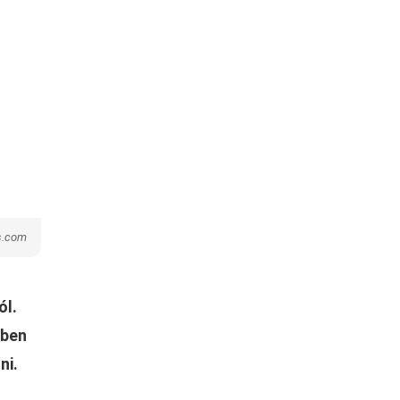
ns.com
ól.
ében
ni.