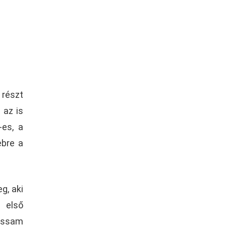
részt
 az is
-es, a
ebre a
g, aki
 első
ossam