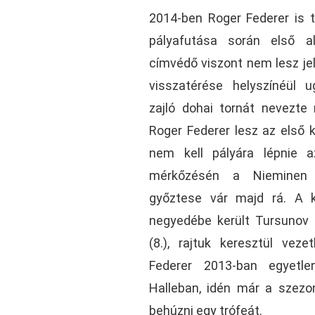
2014-ben Roger Federer is ti
pályafutása során első a
címvédő viszont nem lesz jel
visszatérése helyszínéül 
zajló dohai tornát nevezte 
Roger Federer lesz az első k
nem kell pályára lépnie a
mérkőzésén a Nieminen
győztese vár majd rá. A k
negyedébe került Tursunov 
(8.), rajtuk keresztül vez
Federer 2013-ban egyetlen
Halleban, idén már a szezon
behúzni egy trófeát.