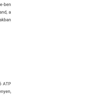
ne-ben
and, a
iakban
tó ATP
enyen,