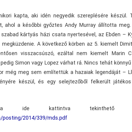
ikori kapta, aki idén negyedik szereplésére készül. 
t, ahol a későbbi győztes Andy Murray állította meg
a szabad kártyás házi csata nyertesével, az Ebden – K
ll megküzdenie. A következő körben az 5. kiemelt Dimi
lentősen visszacsúszó, ezáltal nem kiemelt Marin Ci
 pedig Simon vagy Lopez várhat rá. Nincs tehát könnyű
kor még meg sem említettük a hazaiak legendáját – L
ényére készül, és egy selejtezőből felkerült játékos
la ide kattintva tekinthető m
m/posting/2014/339/mds.pdf