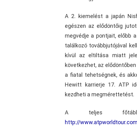
A 2. kiemelést a japán Nish
egészen az elődöntőig jutot
megvédje a pontjait, előbb 
találkozó továbbjutójával ke
kívül az eltiltása miatt je
következhet, az elődöntőben
a fiatal tehetségnek, és ak
Hewitt karrierje 17. ATP id
kezdheti a megmérettetést.
A teljes főtáb
http://www.atpworldtour.co