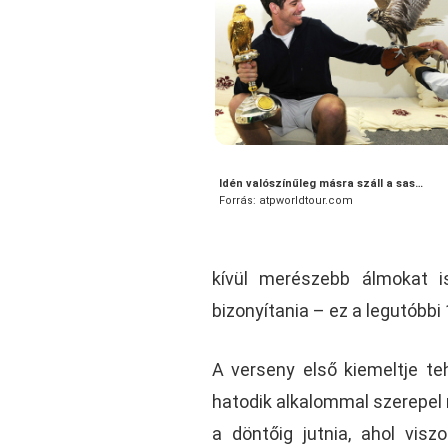
Idén valószínűleg másra száll a sas…
Forrás: atpworldtour.com
kívül merészebb álmokat is
bizonyítania – ez a legutóbb
A verseny első kiemeltje teh
hatodik alkalommal szerepel 
a döntőig jutnia, ahol vis