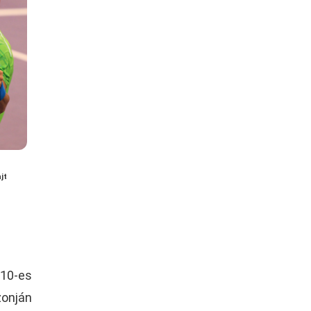
jt
010-es
zonján