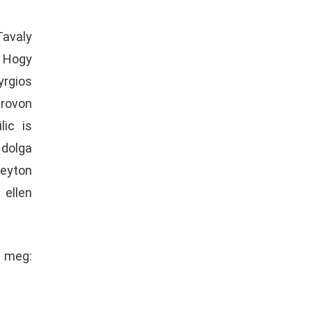
Tavaly
. Hogy
yrgios
trovon
lic is
 dolga
leyton
 ellen
eg: