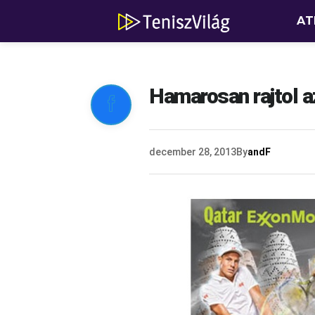
AT
Hamarosan rajtol a

december 28, 2013
By
andF