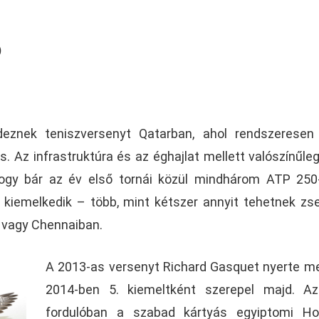
)
eznek teniszversenyt Qatarban, ahol rendszeresen 
. Az infrastruktúra és az éghajlat mellett valószínűleg
hogy bár az év első tornái közül mindhárom ATP 250
 kiemelkedik – több, mint kétszer annyit tehetnek zs
n vagy Chennaiban.
A 2013-as versenyt Richard Gasquet nyerte me
2014-ben 5. kiemeltként szerepel majd. Az
fordulóban a szabad kártyás egyiptomi H