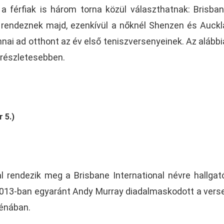
 a férfiak is három torna közül választhatnak: Brisba
ndeznek majd, ezenkívül a nőknél Shenzen és Auckl
nnai ad otthont az év első teniszversenyeinek. Az alább
k részletesebben.
 5.)
 rendezik meg a Brisbane International névre hallga
2013-ban egyaránt Andy Murray diadalmaskodott a vers
rénában.