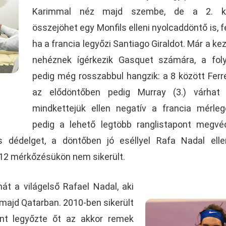
Karimmal néz majd szembe, de a 2. k
összejöhet egy Monfils elleni nyolcaddöntő is, f
ha a francia legyőzi Santiago Giraldot. Már a kez
nehéznek ígérkezik Gasquet számára, a fol
pedig még rosszabbul hangzik: a 8 között Ferrer
az elődöntőben pedig Murray (3.) várhat
mindkettejük ellen negatív a francia mérle
pedig a lehető legtöbb ranglistapont megv
 dédelget, a döntőben jó eséllyel Rafa Nadal elle
i 12 mérkőzésükön nem sikerült.
át a világelső Rafael Nadal, aki
majd Qatarban. 2010-ben sikerült
zont legyőzte őt az akkor remek