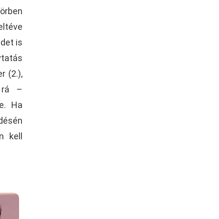
örben
eltéve
det is
ytatás
 (2.),
 rá –
ge. Ha
édésén
n kell