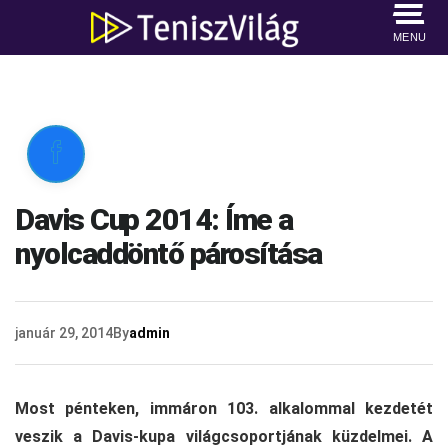
MENU

Davis Cup 2014: Íme a
nyolcaddöntő párosítása
január 29, 2014
By
admin
Most pénteken, immáron 103. alkalommal kezdetét
veszik a Davis-kupa világcsoportjának küzdelmei. A