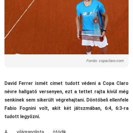
Forrás: copaclaro.com
David Ferrer ismét címet tudott védeni a Copa Claro
névre hallgató versenyen, ezt a tettet rajta kívül még
senkinek sem sikerült végrehajtani. Döntőbeli ellenfele
Fabio Fognini volt, akit két játszmában, 6:4, 6:3-ra
tudott legyőzni.
A világranglista ötödik