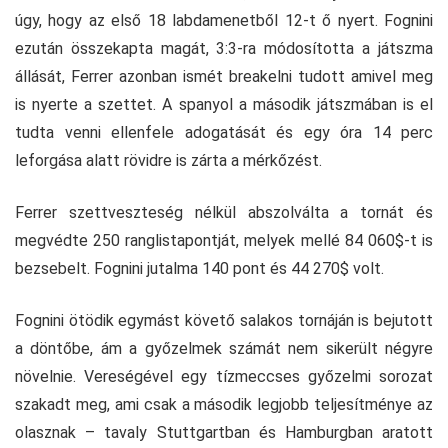
úgy, hogy az első 18 labdamenetből 12-t ő nyert. Fognini
ezután összekapta magát, 3:3-ra módosította a játszma
állását, Ferrer azonban ismét breakelni tudott amivel meg
is nyerte a szettet. A spanyol a második játszmában is el
tudta venni ellenfele adogatását és egy óra 14 perc
leforgása alatt rövidre is zárta a mérkőzést.
Ferrer szettveszteség nélkül abszolválta a tornát és
megvédte 250 ranglistapontját, melyek mellé 84 060$-t is
bezsebelt. Fognini jutalma 140 pont és 44 270$ volt.
Fognini ötödik egymást követő salakos tornáján is bejutott
a döntőbe, ám a győzelmek számát nem sikerült négyre
növelnie. Vereségével egy tízmeccses győzelmi sorozat
szakadt meg, ami csak a második legjobb teljesítménye az
olasznak – tavaly Stuttgartban és Hamburgban aratott