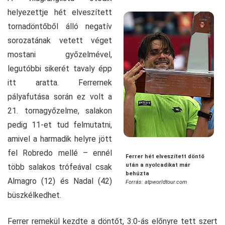
helyezettje hét elveszített
tornadöntőből álló negatív
sorozatának vetett véget
mostani győzelmével,
legutóbbi sikerét tavaly épp
itt aratta. Ferrernek
pályafutása során ez volt a
21. tornagyőzelme, salakon
pedig 11-et tud felmutatni,
amivel a harmadik helyre jött
fel Robredo mellé – ennél
Ferrer hét elveszített döntő
után a nyolcadikat már
több salakos trófeával csak
behúzta
Almagro (12) és Nadal (42)
Forrás: atpworldtour.com
büszkélkedhet.
Ferrer remekül kezdte a döntőt, 3:0-ás előnyre tett szert