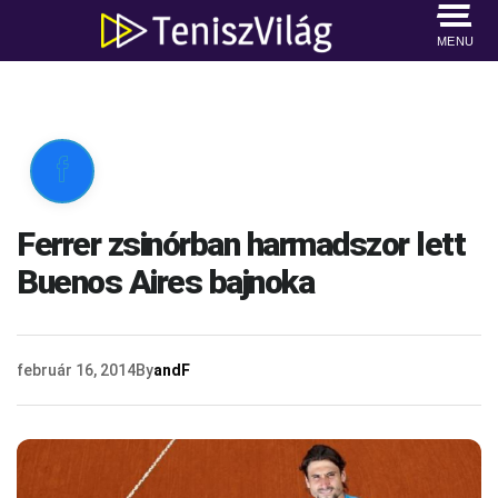
MENU

Ferrer zsinórban harmadszor lett
Buenos Aires bajnoka
február 16, 2014
By
andF