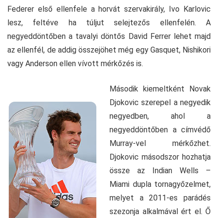
Federer első ellenfele a horvát szervakirály, Ivo Karlovic
lesz, feltéve ha túljut selejtezős ellenfelén. A
negyeddöntőben a tavalyi döntős David Ferrer lehet majd
az ellenfél, de addig összejöhet még egy Gasquet, Nishikori
vagy Anderson ellen vívott mérkőzés is.
Második kiemeltként Novak
Djokovic szerepel a negyedik
negyedben, ahol a
negyeddöntőben a címvédő
Murray-vel mérkőzhet.
Djokovic másodszor hozhatja
össze az Indian Wells –
Miami dupla tornagyőzelmet,
melyet a 2011-es parádés
szezonja alkalmával ért el. Ő