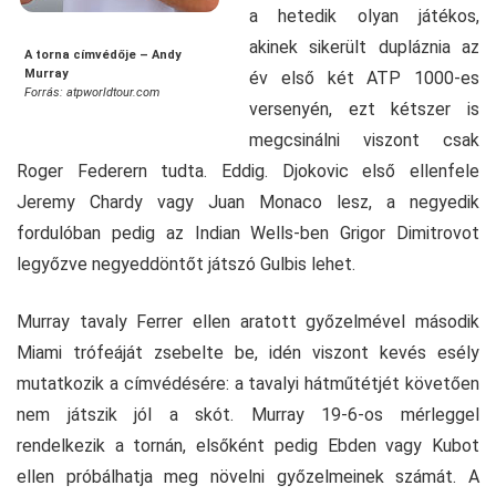
a hetedik olyan játékos,
akinek sikerült dupláznia az
A torna címvédője – Andy
Murray
év első két ATP 1000-es
Forrás: atpworldtour.com
versenyén, ezt kétszer is
megcsinálni viszont csak
Roger Federern tudta. Eddig. Djokovic első ellenfele
Jeremy Chardy vagy Juan Monaco lesz, a negyedik
fordulóban pedig az Indian Wells-ben Grigor Dimitrovot
legyőzve negyeddöntőt játszó Gulbis lehet.
Murray tavaly Ferrer ellen aratott győzelmével második
Miami trófeáját zsebelte be, idén viszont kevés esély
mutatkozik a címvédésére: a tavalyi hátműtétjét követően
nem játszik jól a skót. Murray 19-6-os mérleggel
rendelkezik a tornán, elsőként pedig Ebden vagy Kubot
ellen próbálhatja meg növelni győzelmeinek számát. A