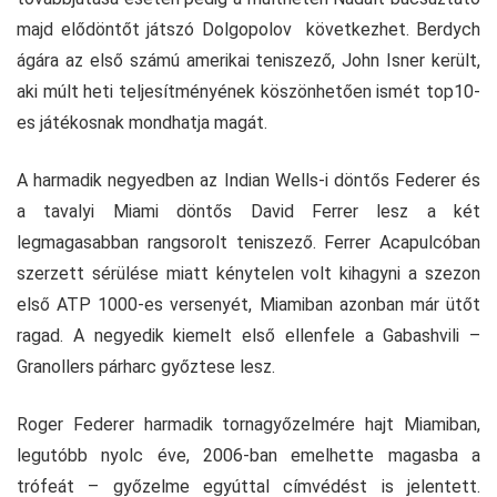
majd elődöntőt játszó Dolgopolov következhet. Berdych
ágára az első számú amerikai teniszező, John Isner került,
aki múlt heti teljesítményének köszönhetően ismét top10-
es játékosnak mondhatja magát.
A harmadik negyedben az Indian Wells-i döntős Federer és
a tavalyi Miami döntős David Ferrer lesz a két
legmagasabban rangsorolt teniszező. Ferrer Acapulcóban
szerzett sérülése miatt kénytelen volt kihagyni a szezon
első ATP 1000-es versenyét, Miamiban azonban már ütőt
ragad. A negyedik kiemelt első ellenfele a Gabashvili –
Granollers párharc győztese lesz.
Roger Federer harmadik tornagyőzelmére hajt Miamiban,
legutóbb nyolc éve, 2006-ban emelhette magasba a
trófeát – győzelme egyúttal címvédést is jelentett.