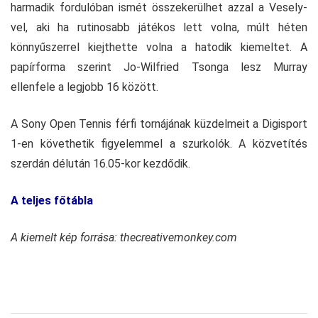
harmadik fordulóban ismét összekerülhet azzal a Vesely-
vel, aki ha rutinosabb játékos lett volna, múlt héten
könnyűszerrel kiejthette volna a hatodik kiemeltet. A
papírforma szerint Jo-Wilfried Tsonga lesz Murray
ellenfele a legjobb 16 között.
A Sony Open Tennis férfi tornájának küzdelmeit a Digisport
1-en követhetik figyelemmel a szurkolók. A közvetítés
szerdán délután 16.05-kor kezdődik.
A teljes főtábla
A kiemelt kép forrása: thecreativemonkey.com