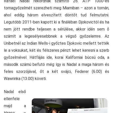
Rafael Nadal rekordnak számító 26. ATP 1000-es
tornagyőzelmét szerezheti meg Miamiban – azon a tornán,
ahol eddig három elveszített döntőt tud felmutatni.
Legutóbb 2011-ben kapott ki a fináléban Djokovictól és ha
nem jött rendbe teljesen a sérülése, akkor idén sem ő
számít a legesélyesebbnek a végső győzelemre. Az
Unibetnél az Indian Wells-i győztes Djokovic mellett tették
le a voksukat, két és félszeres pénzt lehet keresni a szerb
győzelmével. Hátfájás ide, korai Kaliforniai búcsú oda, a
második számú befutó még így is Nadal a maga három és
feles szorzójával, őt a két svájci, Federer (6.00) és
Wawrinka (13.00) követi.
Nadal első
ellenfele
majd a
Haase –