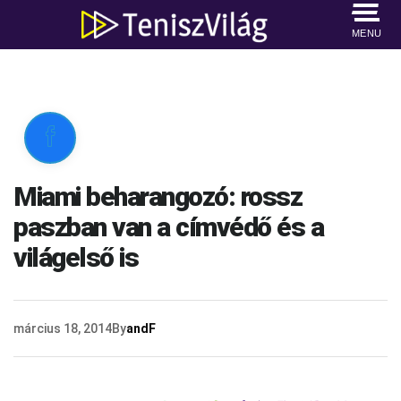
MENU

Miami beharangozó: rossz
paszban van a címvédő és a
világelső is
március 18, 2014
By
andF