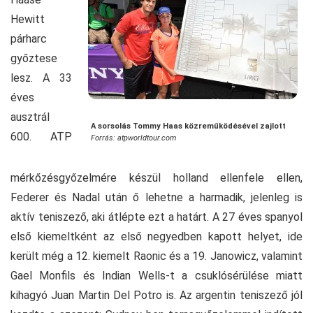
Hewitt
párharc
győztese
lesz. A 33
éves
ausztrál
A sorsolás Tommy Haas közreműködésével zajlott
600. ATP
Forrás: atpworldtour.com
mérkőzésgyőzelmére készül holland ellenfele ellen,
Federer és Nadal után ő lehetne a harmadik, jelenleg is
aktív teniszező, aki átlépte ezt a határt. A 27 éves spanyol
első kiemeltként az első negyedben kapott helyet, ide
került még a 12. kiemelt Raonic és a 19. Janowicz, valamint
Gael Monfils és Indian Wells-t a csuklósérülése miatt
kihagyó Juan Martin Del Potro is. Az argentin teniszező jól