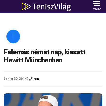
MENU

Felemás német nap, kiesett
Hewitt Münchenben
április 30, 2014
By
Airon