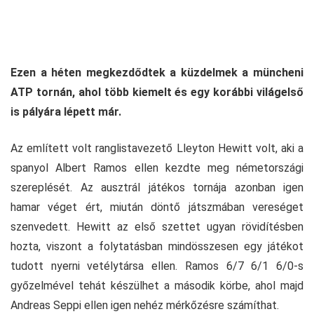
Ezen a héten megkezdődtek a küzdelmek a müncheni
ATP tornán, ahol több kiemelt és egy korábbi világelső
is pályára lépett már.
Az említett volt ranglistavezető Lleyton Hewitt volt, aki a
spanyol Albert Ramos ellen kezdte meg németországi
szereplését. Az ausztrál játékos tornája azonban igen
hamar véget ért, miután döntő játszmában vereséget
szenvedett. Hewitt az első szettet ugyan rövidítésben
hozta, viszont a folytatásban mindösszesen egy játékot
tudott nyerni vetélytársa ellen. Ramos 6/7 6/1 6/0-s
győzelmével tehát készülhet a második körbe, ahol majd
Andreas Seppi ellen igen nehéz mérkőzésre számíthat.