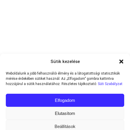
Sütik kezelése
Weboldalunk a jobb felhasználói élmény és a látogatottsági statisztikák
mérése érdekében sütiket használ. Az „Elfogadom” gombra kattintva
hozzájárul a sütik használatához. Részletes tájékoztató:
Süti Szabályzat
Elfogadom
Elutasítom
Beállítások
Minden jog fenntartva © 2013-2026
Teniszvilag.com
|
Impresszum
|