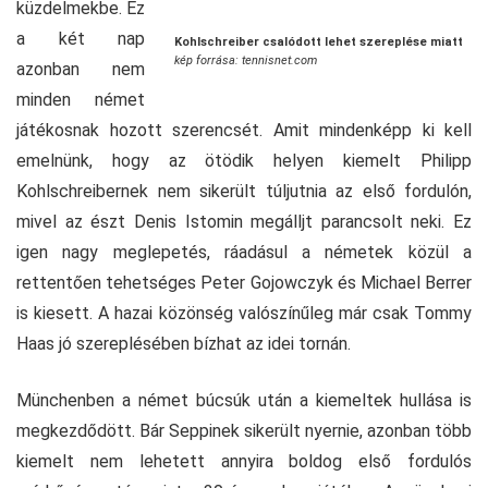
küzdelmekbe. Ez
a két nap
Kohlschreiber csalódott lehet szereplése miatt
kép forrása: tennisnet.com
azonban nem
minden német
játékosnak hozott szerencsét. Amit mindenképp ki kell
emelnünk, hogy az ötödik helyen kiemelt Philipp
Kohlschreibernek nem sikerült túljutnia az első fordulón,
mivel az észt Denis Istomin megálljt parancsolt neki. Ez
igen nagy meglepetés, ráadásul a németek közül a
rettentően tehetséges Peter Gojowczyk és Michael Berrer
is kiesett. A hazai közönség valószínűleg már csak Tommy
Haas jó szereplésében bízhat az idei tornán.
Münchenben a német búcsúk után a kiemeltek hullása is
megkezdődött. Bár Seppinek sikerült nyernie, azonban több
kiemelt nem lehetett annyira boldog első fordulós