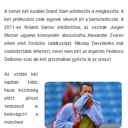
A tornát két korábbi Grand Slam elődöntős is megkezdte. A
két játékosból csak egynek sikerült jól a bemutatkozás. A
2011-es Roland Garros elődöntőse, az osztrák Jurgen
Melzer ugyanis könnyedén abszolválta Alexander Zverev
elleni első fordulós találkozóját. Nikolay Davydenko már
csalódottabb lehetett, mivel nem bírt az argentin Federico
Delbonis-szal, aki két játszmában győzte le az oroszt.
Az utóbbi két
napban több,
hazai közönség
előtt játszó
teniszező is
belevágott a
müncheni