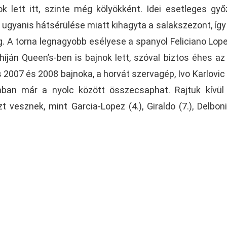
 lett itt, szinte még kölyökként. Idei esetleges gy
gyanis hátsérülése miatt kihagyta a salakszezont, így
. A torna legnagyobb esélyese a spanyol Feliciano Lopez
ján Queen’s-ben is bajnok lett, szóval biztos éhes az
 2007 és 2008 bajnoka, a horvát szervagép, Ivo Karlovic (
nban már a nyolc között összecsaphat. Rajtuk kívül
t vesznek, mint Garcia-Lopez (4.), Giraldo (7.), Delbonis