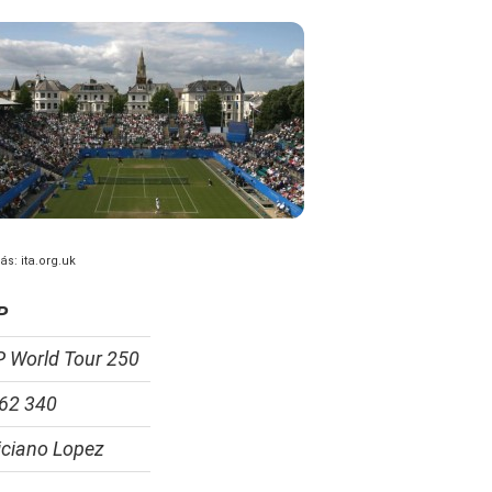
rás: ita.org.uk
P
 World Tour 250
62 340
iciano Lopez