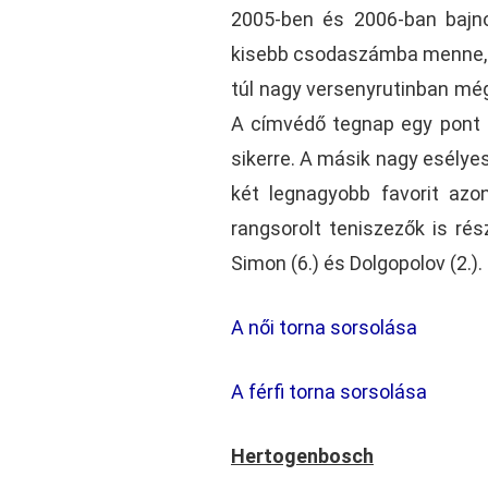
2005-ben és 2006-ban bajnok
kisebb csodaszámba menne, u
túl nagy versenyrutinban még
A címvédő tegnap egy pont hí
sikerre. A másik nagy esélyes
két legnagyobb favorit azo
rangsorolt teniszezők is rész
Simon (6.) és Dolgopolov (2.).
A női torna sorsolása
A férfi torna sorsolása
Hertogenbosch