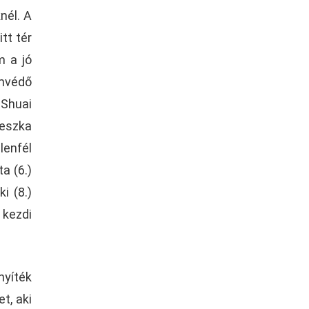
nél. A
tt tér
m a jó
ímvédő
 Shuai
ieszka
lenfél
a (6.)
i (8.)
 kezdi
nyíték
t, aki