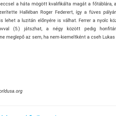
eccsel a háta mögött kvalifikálta magát a főtáblára, 
erítette Halléban Roger Federert, így a füves pályá
s lehet a luzitán előnyére is válhat. Ferrer a nyolc kö
vval (5.) játszhat, a négy között pedig honfitárs
lenne meglepő az sem, ha nem-kiemeltként a cseh Lukas
worldusa.org