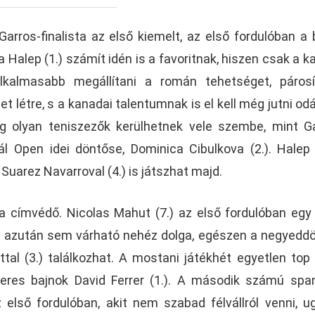
arros-finalista az első kiemelt, az első fordulóban a 
 Halep (1.) számít idén is a favoritnak, hiszen csak a k
alkalmasabb megállítani a román tehetséget, páros
 létre, s a kanadai talentumnak is el kell még jutni odá
g olyan teniszezők kerülhetnek vele szembe, mint G
l Open idei döntőse, Dominica Cibulkova (2.). Halep
 Suarez Navarroval (4.) is játszhat majd.
 a címvédő. Nicolas Mahut (7.) az első fordulóban egy
és azután sem várható nehéz dolga, egészen a negyeddö
tal (3.) találkozhat. A mostani játékhét egyetlen top
zeres bajnok David Ferrer (1.). A második számú spa
 első fordulóban, akit nem szabad félvállról venni, u