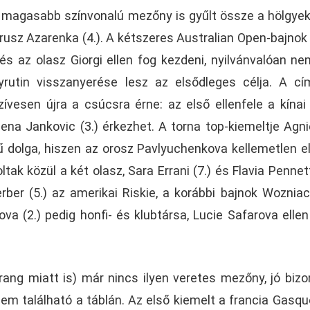
magasabb színvonalú mezőny is gyűlt össze a hölgyek
usz Azarenka (4.). A kétszeres Australian Open-bajnok i
s az olasz Giorgi ellen fog kezdeni, nyilvánvalóan ne
rutin visszanyerése lesz az elsődleges célja. A c
ívesen újra a csúcsra érne: az első ellenfele a kínai
ena Jankovic (3.) érkezhet. A torna top-kiemeltje Agn
dolga, hiszen az orosz Pavlyuchenkova kellemetlen el
tak közül a két olasz, Sara Errani (7.) és Flavia Pennett
rber (5.) az amerikai Riskie, a korábbi bajnok Wozniack
va (2.) pedig honfi- és klubtársa, Lucie Safarova ellen
ang miatt is) már nincs ilyen veretes mezőny, jó bizo
em található a táblán. Az első kiemelt a francia Gasque