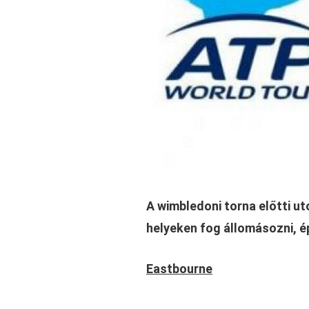
A wimbledoni torna előtti u
helyeken fog állomásozni, é
Eastbourne