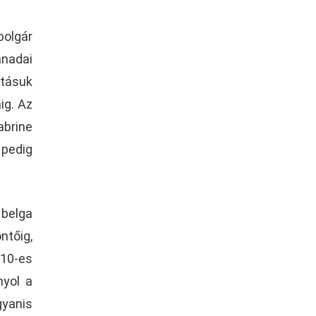
bolgár
anadai
ításuk
ig. Az
abrine
 pedig
 belga
ntőig,
 10-es
nyol a
gyanis