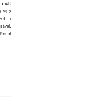
a múlt
n való
zött a
ával,
 Rosol