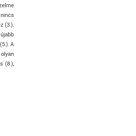
őzelme
 nincs
 (3.).
 újabb
5.). A
 olyan
 (8.),