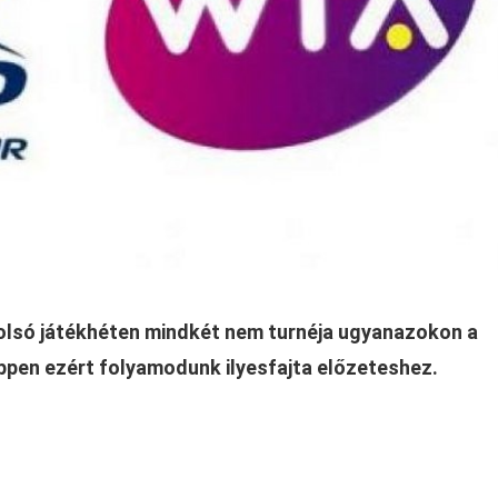
tolsó játékhéten mindkét nem turnéja ugyanazokon a
ppen ezért folyamodunk ilyesfajta előzeteshez.