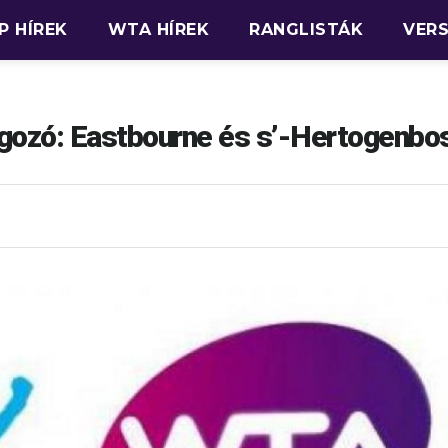
P HÍREK
WTA HÍREK
RANGLISTÁK
VER
gozó: Eastbourne és s’-Hertogenbo