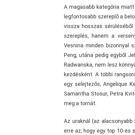
A magasabb kategória miatt 
legfontosabb szereplő a belor
vissza hosszas sérüléséből é
szereplés, hanem a verseny
Vesnina minden bizonnyal sz
Peng, utána pedig egyből Jel
Radwanska, nem lesz könnyű 
kezdésként. A többi rangsorol
egy selejtezős, Angelique Ke
Samantha Stosur, Petra Kvito
meg a tornát.
Az uraknál (az alacsonyabb r
erre az, hogy egy top 10-es s