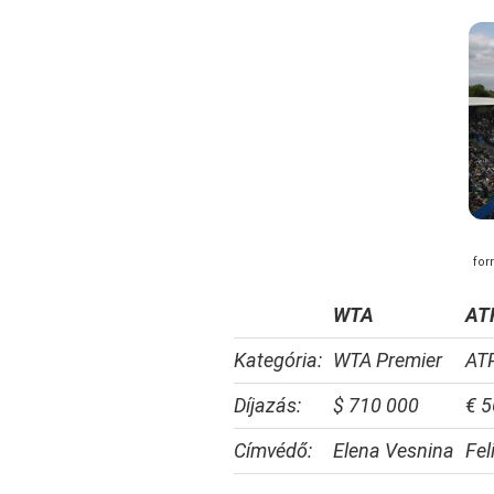
for
WTA
AT
Kategória:
WTA Premier
ATP
Díjazás:
$ 710 000
€ 5
Címvédő:
Elena Vesnina
Fel