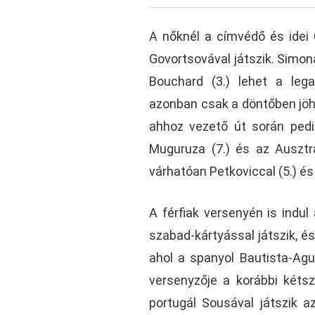
A nőknél a címvédő és idei G
Govortsovával játszik. Simona
Bouchard (3.) lehet a leg
azonban csak a döntőben jöhet
ahhoz vezető út során pedi
Muguruza (7.) és az Ausztrá
várhatóan Petkoviccal (5.) és
A férfiak versenyén is indul
szabad-kártyással játszik, 
ahol a spanyol Bautista-Agut
versenyzője a korábbi kéts
portugál Sousával játszik az