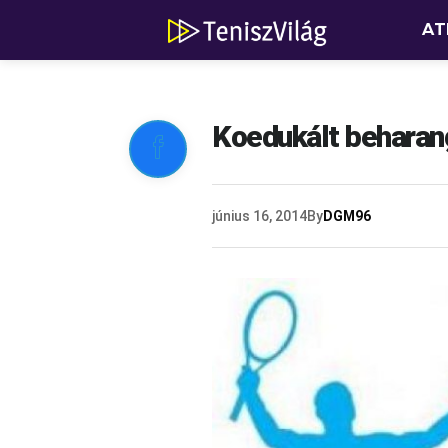
AT
Koedukált beharan

június 16, 2014
By
DGM96