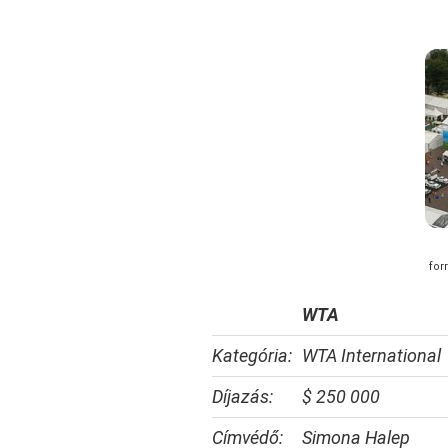
for
WTA
Kategória:
WTA International
Díjazás:
$ 250 000
Címvédő:
Simona Halep