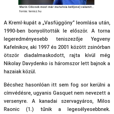
Marin Cilicnek most már mutatnia kell(ene) valamit…
forrás: tenisz.hu
A Kreml-kupát a „Vasfüggöny” leomlása után,
1990-ben bonyolították le először. A torna
legeredményesebb teniszezője Yegveny
Kafelnikov, aki 1997 és 2001 között zsinórban
ötször diadalmaskodott, rajta kívül még
Nikolay Davydenko is háromszor lett bajnok a
hazaiak közül.
Bécshez hasonlóan itt sem fog sor kerülni a
címvédésre, ugyanis Gasquet nem nevezett a
versenyre. A kanadai szervagyáros, Milos
Raonic (1.) tűnik a legesélyesebbnek.