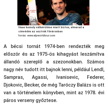
Haas komoly vállsérülése miatt biztos, elmarad a
címvédés az osztrák fővárosban
forrás: www.atpworldtour.com
A bécsi tornát 1974-ben rendezték meg
először és az 1975-ös kihagyást leszámítva
állandó szereplő a szezonokban. Számos
nagy név tudott itt bajnok lenni, például Lendl,
Sampras, Agassi, Ivanisevic, Federer,
Djokovic, Becker, de még Taróczy Balázs is ott
van a történelem könyvben, mint az 1978. évi
páros verseny győztese.