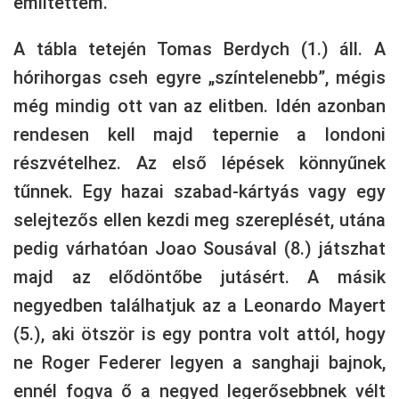
említettem.
A tábla tetején Tomas Berdych (1.) áll. A
hórihorgas cseh egyre „színtelenebb”, mégis
még mindig ott van az elitben. Idén azonban
rendesen kell majd tepernie a londoni
részvételhez. Az első lépések könnyűnek
tűnnek. Egy hazai szabad-kártyás vagy egy
selejtezős ellen kezdi meg szereplését, utána
pedig várhatóan Joao Sousával (8.) játszhat
majd az elődöntőbe jutásért. A másik
negyedben találhatjuk az a Leonardo Mayert
(5.), aki ötször is egy pontra volt attól, hogy
ne Roger Federer legyen a sanghaji bajnok,
ennél fogva ő a negyed legerősebbnek vélt