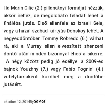
Ha Marin Cilic (2.) pillanatnyi formáját nézzük,
akkor nehéz, de megoldható feladat lehet a
fináléba jutás. Első ellenfele az izraeli Sela,
vagy a hazai szabad-kártyás Donskoy lehet. A
negyeddöntőben Tommy Robredo (6.) várhat
rá, aki a Murray ellen elveszített shenzeni
döntő után minden bizonnyal éhes a sikerre.
A négy között pedig jó eséllyel a 2009-es
bajnok Youzhny (7.) vagy Fabio Fognini (4.)
vetélytársaként küzdhet meg a döntőbe
jutásért.
október 12, 2014
By
DGM96