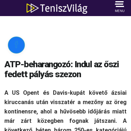
MENU

ATP-beharangozó: Indul az őszi
fedett pályás szezon
A US Opent és Davis-kupát követő ázsiai
kiruccanás után visszatér a mezőny az öreg
kontinensre, ahol a hűvösebb időjárás miatt
már zárt közegben fognak játszani. A
következő héten három 250-es kategóriájú