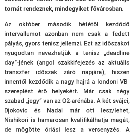
tornát rendeznek, mindegyiket fővárosban.
Az október második hététől kezdődő
intervallumot azonban nem csak a fedett
pályás, gyors tenisz jellemzi. Ezt az időszakot
nyugodtan nevezhetjük a tenisz „deadline
day”-jének (angol szakkifejezés az aktuális
transzfer időszak záró napjára), hiszen
innentől kezdődik a nagy hajrá a londoni VB-
szereplést érő helyekért. Már csak négy
szabad „jegy” van az O2-arénába. A két svájci,
Djokovic és Nadal már ott lesz/lehet,
Nishikori is hamarosan kvalifikálhatja magát,
de mögötte óriási lesz a versenyzés. A