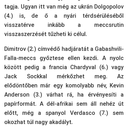
tagja. Ugyan itt van még az ukrán Dolgopolov
(4.) is, de ő a nyári térdsérüléséből
visszatérve inkább a meccsrutin
visszaszerzését tűzheti ki célul.
Dimitrov (2.) címvédő hadjáratát a Gabashvili-
Falla-meccs győztese ellen kezdi. A nyolc
között pedig a francia Chardyval (6.) vagy
Jack Sockkal mérkőzhet meg. Az
elődöntőben már egy komolyabb név, Kevin
Anderson (3.) várhat rá, ha érvényesíti a
papírformát. A dél-afrikai sem áll nehéz út
előtt, még a spanyol Verdasco (7.) sem
okozhat túl nagy akadályt.