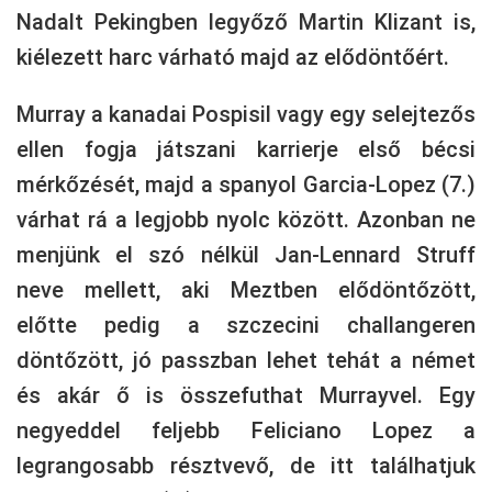
Nadalt Pekingben legyőző Martin Klizant is,
kiélezett harc várható majd az elődöntőért.
Murray a kanadai Pospisil vagy egy selejtezős
ellen fogja játszani karrierje első bécsi
mérkőzését, majd a spanyol Garcia-Lopez (7.)
várhat rá a legjobb nyolc között. Azonban ne
menjünk el szó nélkül Jan-Lennard Struff
neve mellett, aki Meztben elődöntőzött,
előtte pedig a szczecini challangeren
döntőzött, jó passzban lehet tehát a német
és akár ő is összefuthat Murrayvel. Egy
negyeddel feljebb Feliciano Lopez a
legrangosabb résztvevő, de itt találhatjuk