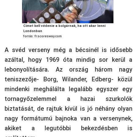
Címet kell védenie a bolgárnak, ha ott akar lenni
Londonban
forrás: fr.scoresway.com
A svéd verseny még a bécsinél is idősebb
azáltal, hogy 1969 óta mindig sor kerül a
lebonyolítására. Az ország három nagy
teniszezője- Borg, Wilander, Edberg- közül
mindenki meghálálta legalább egyszer egy
tornagyőzelemmel a hazai szurkolók
biztatását, de rajtuk kívül is jó néhány olyan
nagy formátumú bajnoka van a versenynek,
akiket a legutóbbi bekezdésben is