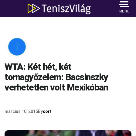
MENU

WTA: Két hét, két
tornagyőzelem: Bacsinszky
verhetetlen volt Mexikóban
március 10, 2015
By
cort