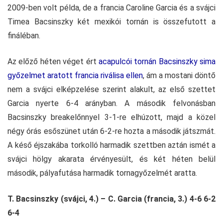
2009-ben volt példa, de a francia Caroline Garcia és a svájci
Timea Bacsinszky két mexikói tornán is összefutott a
fináléban.
Az előző héten véget ért
acapulcói tornán Bacsinszky sima
győzelmet aratott francia riválisa ellen
, ám a mostani döntő
nem a svájci elképzelése szerint alakult, az első szettet
Garcia nyerte 6-4 arányban. A második felvonásban
Bacsinszky breakelőnnyel 3-1-re elhúzott, majd a közel
négy órás esőszünet után 6-2-re hozta a második játszmát.
A késő éjszakába torkolló harmadik szettben aztán ismét a
svájci hölgy akarata érvényesült, és két héten belül
második, pályafutása harmadik tornagyőzelmét aratta.
T. Bacsinszky (svájci, 4.) – C. Garcia (francia, 3.) 4-6 6-2
6-4