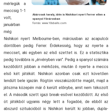
mérlegük a
meccsig 1-1
Akárcsak tavaly, idén is Nishikori nyert Ferrer ellen a
volt,
spanyol fővárosban
forrás: www.10sballs.com
januárban
még
Nishikori nyert Melbourne-ben, márciusban az acapulcói
döntőben pedig Ferrer. Érdekesség, hogy az nyerte a
meccset, aki egyben az első szettet is. Ez a statisztika
pedig továbbra is „érvényben van”. Pedig a spanyol számára
kezdődött jobban a mérkőzés, miután ő nyerte a meccs
első két játékát. Nishikori azonban csak ezt követően
lendült bele igazán. Rögtön visszaküzdötte magát, majd a
játszma közepén már ő került előnybe, amit nem tékozolt
el. A második szett igazi break-esővel kezdődött. Az első
öt játékból ugyanis négy lett a fogadóé, de ebből az
abszurd szituációból is Nishikori került ki jobban, dupla-