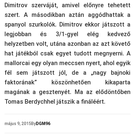
Dimitrov szerváját, amivel előnyre tehetett
szert. A másodikban aztán aggódhattak a
spanyol szurkolók. Dimitrov ekkor játszott a
legjobban és 3/1-gyel elég kedvező
helyzetben volt, utána azonban az azt követő
hat játékból csak egyet tudott megnyerni. A
mallorcai egy olyan meccsen nyert, ahol egyik
fél sem játszott jól, de a „nagy bajnoki
faktorának” köszönhetően kikaparta
magának a gesztenyét. Ma az elődöntőben
Tomas Berdychhel játszik a fináléért.
május 9, 2015
By
DGM96