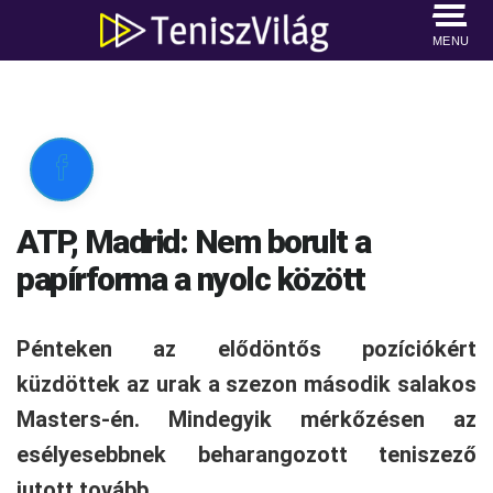
MENU

ATP, Madrid: Nem borult a
papírforma a nyolc között
Pénteken az elődöntős pozíciókért
küzdöttek az urak a szezon második salakos
Masters-én. Mindegyik mérkőzésen az
esélyesebbnek beharangozott teniszező
jutott tovább.