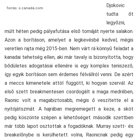
Djokovic
forrás: o.canada.com
tudta őt
legyőzni,
múlt héten pedig pályafutása első tornáját nyerte salakon.
Azon a borításon, amelyet a legkevésbé kedvel, mégis
veretlen rajta még 2015-ben. Nem várt rá könnyű feladat a
kanadai tehetség ellen, aki már tavaly is bizonyította, hogy
bődületes adogatásai ellenére is egy komplex teniszező,
így egyik borításon sem érdemes félvállról venni. De azért
a meccs kimenetele attól függött, ki hogyan szervál. Az
első szett breakmentesen csordogált a maga medrében,
Raonic volt a magabiztosabb, mégis ő veszítette el a
nyitójátszmát. A hajrában megremegett a keze, a skót
pedig köszönte szépen a lehetőséget. második szettben
már több lapot osztottak a fogadóknak. Murray szett- és
breakelőnybe is kerülhetett volna, Raonicnak pedig egy