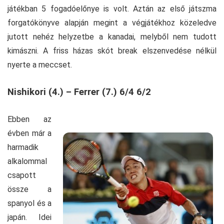
játékban 5 fogadóelőnye is volt. Aztán az első játszma
forgatókönyve alapján megint a végjátékhoz közeledve
jutott nehéz helyzetbe a kanadai, melyből nem tudott
kimászni. A friss házas skót break elszenvedése nélkül
nyerte a meccset.
Nishikori (4.) – Ferrer (7.) 6/4 6/2
Ebben az
évben már a
harmadik
alkalommal
csapott
össze a
spanyol és a
japán. Idei