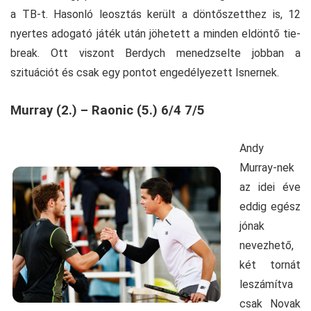
a TB-t. Hasonló leosztás került a döntőszetthez is, 12
nyertes adogató játék után jöhetett a minden eldöntő tie-
break. Ott viszont Berdych menedzselte jobban a
szituációt és csak egy pontot engedélyezett Isnernek.
Murray (2.) – Raonic (5.) 6/4 7/5
Andy
Murray-nek
az idei éve
eddig egész
jónak
nevezhető,
két tornát
leszámítva
csak Novak