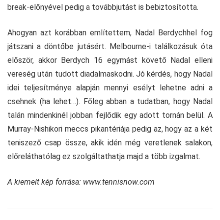
break-előnyével pedig a továbbjutást is bebiztosította.
Ahogyan azt korábban említettem, Nadal Berdychhel fog
játszani a döntőbe jutásért. Melbourne-i találkozásuk óta
először, akkor Berdych 16 egymást követő Nadal elleni
vereség után tudott diadalmaskodni. Jó kérdés, hogy Nadal
idei teljesítménye alapján mennyi esélyt lehetne adni a
csehnek (ha lehet…). Főleg abban a tudatban, hogy Nadal
talán mindenkinél jobban fejlődik egy adott tornán belül. A
Murray-Nishikori meccs pikantériája pedig az, hogy az a két
teniszező csap össze, akik idén még veretlenek salakon,
előreláthatólag ez szolgáltathatja majd a több izgalmat.
A kiemelt kép forrása: www.tennisnow.com