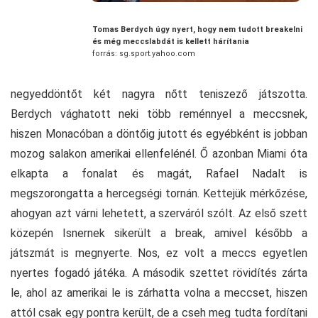
Tomas Berdych úgy nyert, hogy nem tudott breakelni
és még meccslabdát is kellett hárítania
forrás: sg.sport.yahoo.com
negyeddöntőt két nagyra nőtt teniszező játszotta.
Berdych vághatott neki több reménnyel a meccsnek,
hiszen Monacóban a döntőig jutott és egyébként is jobban
mozog salakon amerikai ellenfelénél. Ő azonban Miami óta
elkapta a fonalat és magát, Rafael Nadalt is
megszorongatta a hercegségi tornán. Kettejük mérkőzése,
ahogyan azt várni lehetett, a szerváról szólt. Az első szett
közepén Isnernek sikerült a break, amivel később a
játszmát is megnyerte. Nos, ez volt a meccs egyetlen
nyertes fogadó játéka. A második szettet rövidítés zárta
le, ahol az amerikai le is zárhatta volna a meccset, hiszen
attól csak egy pontra került, de a cseh meg tudta fordítani