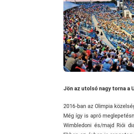
Jön az utolsó nagy torna a 
2016-ban az Olimpia közelsé
Még így is apró meglepetésne
Wimbledoni és/majd Riói di