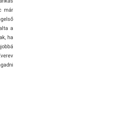
arikás
c már
ágelső
alta a
ak, ha
gjobbá
Zverev
agadni