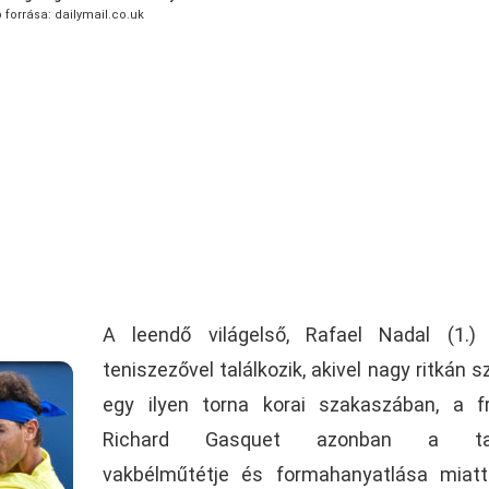
 forrása: dailymail.co.uk
A leendő világelső, Rafael Nadal (1.) 
teniszezővel találkozik, akivel nagy ritkán s
egy ilyen torna korai szakaszában, a f
Richard Gasquet azonban a tav
vakbélműtétje és formahanyatlása miat