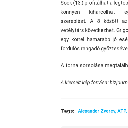
Sock (13.) profitálhat a legtö
könnyen kiharcolhat e
szereplést. A 8 között a
vetélytárs következhet. Grigo
egy körrel hamarabb jó esé
fordulós rangadó győztesével
A torna sorsolása megtalál
A kiemelt kép forrása: bizjour
Tags:
Alexander Zverev,
ATP,