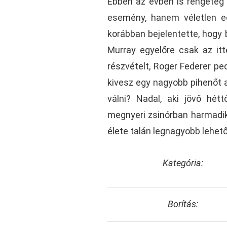
Ebben az évben is rengeteg
esemény, hanem véletlen e
korábban bejelentette, hogy 
Murray egyelőre csak az itt
részvételt, Roger Federer pe
kivesz egy nagyobb pihenőt 
válni? Nadal, aki jövő hétt
megnyeri zsinórban harmadik
élete talán legnagyobb lehet
Kategória:
Borítás: