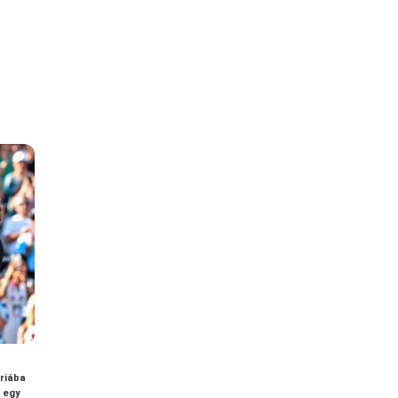
riába
 egy