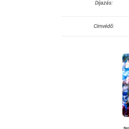
Díjazás:
Címvédő:
Nem