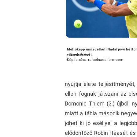
Méltóképp ünnepelheti Nadal jövő héttő
világelsőségét
Kép forrása: rafaelnadalfans.com
nyújtja élete teljesítményét
ellen fognak játszani az e
Domonic Thiem (3.) újbóli n
miatt a tábla második negyed
jöhet ki jó eséllyel a legj
elődöntőző Robin Haasét és 