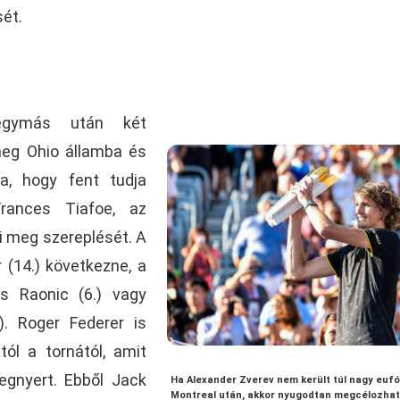
sét.
 egymás után két
meg Ohio államba és
a, hogy fent tudja
Frances Tiafoe, az
di meg szereplését. A
 (14.) következne, a
s Raonic (6.) vagy
). Roger Federer is
tól a tornától, amit
egnyert. Ebből Jack
Ha Alexander Zverev nem került túl nagy eufó
Montreal után, akkor nyugodtan megcélozhat