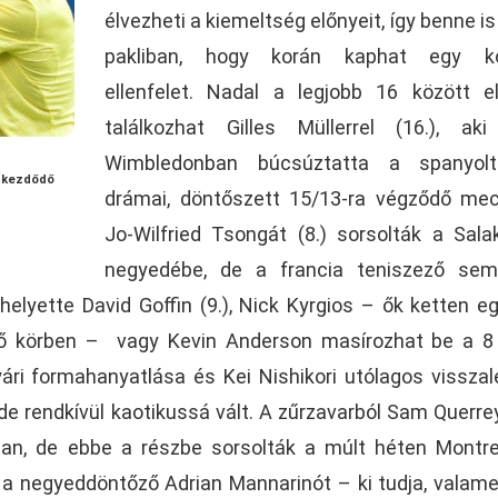
élvezheti a kiemeltség előnyeit, így benne is 
pakliban, hogy korán kaphat egy k
ellenfelet. Nadal a legjobb 16 között e
találkozhat Gilles Müllerrel (16.), ak
Wimbledonban búcsúztatta a spanyol
l kezdődő
drámai, döntőszett 15/13-ra végződő me
Jo-Wilfried Tsongát (8.) sorsolták a Salak
negyedébe, de a francia teniszező sem
, helyette David Goffin (9.), Nick Kyrgios – ők ketten 
lső körben – vagy Kevin Anderson masírozhat be a 8
yári formahanyatlása és Kei Nishikori utólagos vissza
e rendkívül kaotikussá vált. A zűrzavarból Sam Querrey
obban, de ebbe a részbe sorsolták a múlt héten Montr
a negyeddöntőző Adrian Mannarinót – ki tudja, valame