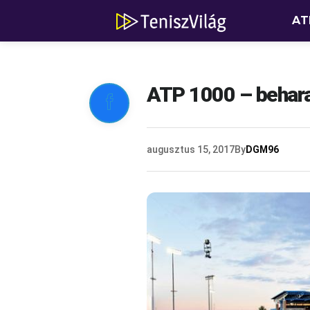
AT
ATP 1000 – behara

augusztus 15, 2017
By
DGM96