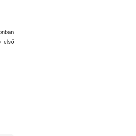
zonban
) első