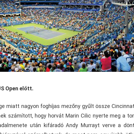
US Open előtt.
ge miatt nagyon foghíjas mezőny gyűlt össze Cincinnat
k számított, hogy horvát Marin Cilic nyerte meg a tor
adalmenete után kifáradó Andy Murrayt verve a dön