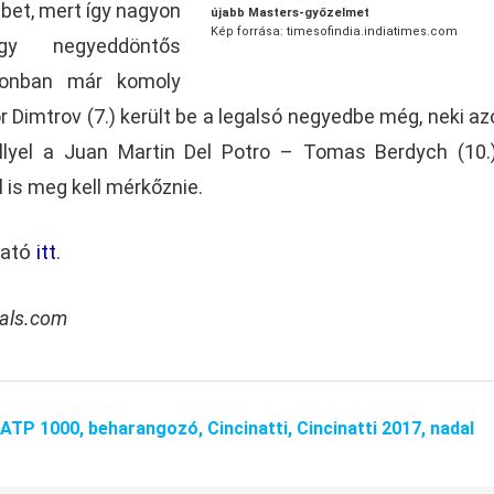
bbet, mert így nagyon
újabb Masters-győzelmet
Kép forrása: timesofindia.indiatimes.com
gy negyeddöntős
zonban már komoly
r Dimtrov (7.) került be a legalsó negyedbe még, neki a
llyel a Juan Martin Del Potro – Tomas Berdych (10.
 is meg kell mérkőznie.
ható
itt
.
nals.com
ATP 1000,
beharangozó,
Cincinatti,
Cincinatti 2017,
nadal