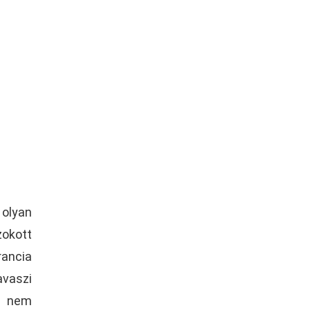
olyan
zokott
rancia
aszi
t nem