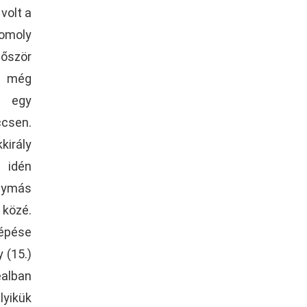
volt a
omoly
lőször
i még
t egy
ccsen.
király
 idén
egymás
 közé.
lépése
 (15.)
ealban
lyikük