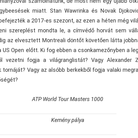
 hiányzóval számolhatunk, de most nem egy újabb ötk
gybeesések miatt. Stan Wawrinka és Novak Djokovi
befejezték a 2017-es szezont, az ezen a héten még vil
eni szereplést mondta le, a címvédő horvát sem váll
dig az elvesztett Montreali döntőt követően látta jobbn
a US Open előtt. Ki fog ebben a csonkamezőnyben a le
ől vezetni fogja a világranglistát? Vagy Alexander 
 tornáját? Vagy az alsóbb berkekből fogja valaki megr
őségét?
ATP World Tour Masters 1000
Kemény pálya