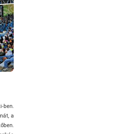
i-ben.
nát, a
tőben.