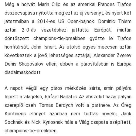
Még a horvát Marin Cilic és az amerikai Frances Tiafoe
összecsapása nyitotta meg ezt az új versenyt, és nyert két
játszmában a 2014-es US Open-bajnok. Dominic Thiem
aztán 2-0-ás vezetéshez juttatta Európát, miután
döntőszett champions-tie-breakben győzte le Tiafoe
honfitársát, John Isnert. Az utolsó egyes meccsen aztán
következtek a jövő lehetséges sztárjai, Alexander Zverev
Denis Shapovalov ellen, ebben a párosításban is Európa
diadalmaskodott.
A napot végül egy páros mérkőzés zárta, amin pályára
lépett a világelső, Rafael Nadal is. Az abszolút hazai pályán
szereplő cseh Tomas Berdych volt a partnere. Az Öreg
Kontinens előnyét azonban nem tudták növelni, Jack
Socknak és Nick Kyriosnak hála a Világ csapata szépített,
champions-tie-breakben.