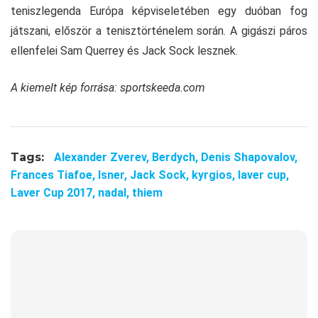
teniszlegenda Európa képviseletében egy duóban fog
játszani, először a tenisztörténelem során. A gigászi páros
ellenfelei Sam Querrey és Jack Sock lesznek.
A kiemelt kép forrása: sportskeeda.com
Tags:
Alexander Zverev,
Berdych,
Denis Shapovalov,
Frances Tiafoe,
Isner,
Jack Sock,
kyrgios,
laver cup,
Laver Cup 2017,
nadal,
thiem