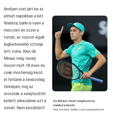
Amilyen utat járt be az
elmúlt napokban a két
finalista, bárki is nyeri a
meccset és ezzel a
tornát, az szezon egyik
legkedvesebb sztorija
lett volna. Alex de
Minaur még tavaly
ősszel múlt 18 éves és
csak mostanság kezd
el feltűnni a teniszvilág
térképén, míg az
orosznak a selejtezőtől
kellett elkezdenie ezt a
De Minaur ismét megmutatta,
mekkora küzdő
tornát. Nem kezdődött
Kép forrása: twitter.com/sydneytennis