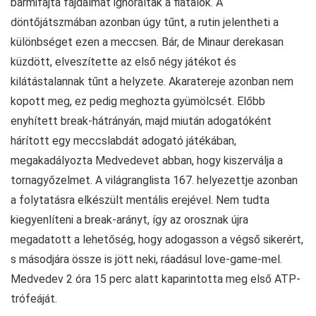
bármifajta fájdalmat ignoráltak a fiatalok. A
döntőjátszmában azonban úgy tűnt, a rutin jelentheti a
különbséget ezen a meccsen. Bár, de Minaur derekasan
küzdött, elveszítette az első négy játékot és
kilátástalannak tűnt a helyzete. Akaratereje azonban nem
kopott meg, ez pedig meghozta gyümölcsét. Előbb
enyhített break-hátrányán, majd miután adogatóként
hárított egy meccslabdát adogató játékában,
megakadályozta Medvedevet abban, hogy kiszerválja a
tornagyőzelmet. A világranglista 167. helyezettje azonban
a folytatásra elkészült mentális erejével. Nem tudta
kiegyenlíteni a break-arányt, így az orosznak újra
megadatott a lehetőség, hogy adogasson a végső sikerért,
s másodjára össze is jött neki, ráadásul love-game-mel.
Medvedev 2 óra 15 perc alatt kaparintotta meg első ATP-
trófeáját.