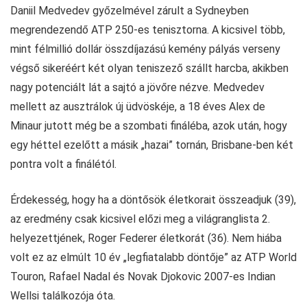
Daniil Medvedev győzelmével zárult a Sydneyben
megrendezendő ATP 250-es tenisztorna. A kicsivel több,
mint félmillió dollár összdíjazású kemény pályás verseny
végső sikeréért két olyan teniszező szállt harcba, akikben
nagy potenciált lát a sajtó a jövőre nézve. Medvedev
mellett az ausztrálok új üdvöskéje, a 18 éves Alex de
Minaur jutott még be a szombati fináléba, azok után, hogy
egy héttel ezelőtt a másik „hazai” tornán, Brisbane-ben két
pontra volt a finálétól.
Érdekesség, hogy ha a döntősök életkorait összeadjuk (39),
az eredmény csak kicsivel előzi meg a világranglista 2.
helyezettjének, Roger Federer életkorát (36). Nem hiába
volt ez az elmúlt 10 év „legfiatalabb döntője” az ATP World
Touron, Rafael Nadal és Novak Djokovic 2007-es Indian
Wellsi találkozója óta.