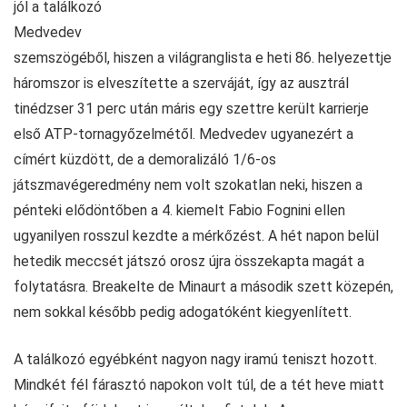
jól a találkozó
Medvedev
szemszögéből, hiszen a világranglista e heti 86. helyezettje
háromszor is elveszítette a szerváját, így az ausztrál
tinédzser 31 perc után máris egy szettre került karrierje
első ATP-tornagyőzelmétől. Medvedev ugyanezért a
címért küzdött, de a demoralizáló 1/6-os
játszmavégeredmény nem volt szokatlan neki, hiszen a
pénteki elődöntőben a 4. kiemelt Fabio Fognini ellen
ugyanilyen rosszul kezdte a mérkőzést. A hét napon belül
hetedik meccsét játszó orosz újra összekapta magát a
folytatásra. Breakelte de Minaurt a második szett közepén,
nem sokkal később pedig adogatóként kiegyenlített.
A találkozó egyébként nagyon nagy iramú teniszt hozott.
Mindkét fél fárasztó napokon volt túl, de a tét heve miatt