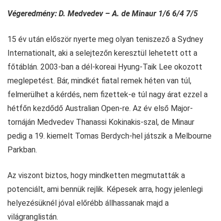
Végeredmény: D. Medvedev – A. de Minaur 1/6 6/4 7/5
15 év után először nyerte meg olyan teniszező a Sydney
Internationalt, aki a selejtezőn keresztül lehetett ott a
főtáblán. 2003-ban a dél-koreai Hyung-Taik Lee okozott
meglepetést. Bár, mindkét fiatal remek héten van túl,
felmerülhet a kérdés, nem fizettek-e túl nagy árat ezzel a
hétfőn kezdődő Australian Open-re. Az év első Major-
tornáján Medvedev Thanassi Kokinakis-szal, de Minaur
pedig a 19. kiemelt Tomas Berdych-hel játszik a Melbourne
Parkban.
Az viszont biztos, hogy mindketten megmutatták a
potenciált, ami bennük rejlik. Képesek arra, hogy jelenlegi
helyezésüknél jóval előrébb állhassanak majd a
világranglistán.