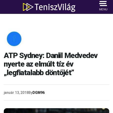
MENU

ATP Sydney: Daniil Medvedev
nyerte az elmúlt tíz év
„legfiatalabb döntőjét”
január 13, 2018
By
DGM96