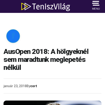
MENU

AusOpen 2018: A hölgyeknél
sem maradtunk meglepetés
nélkül
január 23, 2018
By
cort