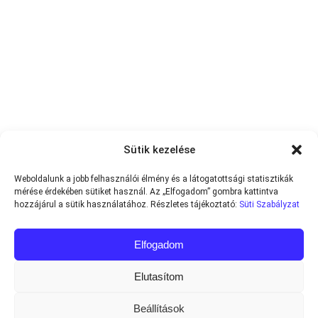
Sütik kezelése
Weboldalunk a jobb felhasználói élmény és a látogatottsági statisztikák
mérése érdekében sütiket használ. Az „Elfogadom” gombra kattintva
hozzájárul a sütik használatához. Részletes tájékoztató:
Süti Szabályzat
Elfogadom
Elutasítom
Beállítások
Minden jog fenntartva © 2013-2026
Teniszvilag.com
|
Impresszum
|