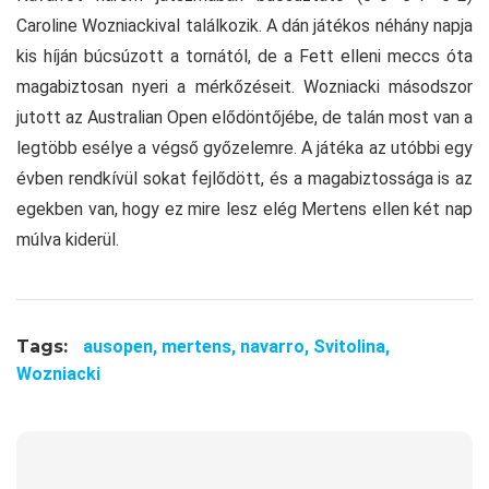
Caroline Wozniackival találkozik. A dán játékos néhány napja
kis híján búcsúzott a tornától, de a Fett elleni meccs óta
magabiztosan nyeri a mérkőzéseit. Wozniacki másodszor
jutott az Australian Open elődöntőjébe, de talán most van a
legtöbb esélye a végső győzelemre. A játéka az utóbbi egy
évben rendkívül sokat fejlődött, és a magabiztossága is az
egekben van, hogy ez mire lesz elég Mertens ellen két nap
múlva kiderül.
Tags:
ausopen,
mertens,
navarro,
Svitolina,
Wozniacki