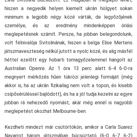
hiszen a negyedik helyen kiemelt ukrán hölgyet sokan
minimum a legjobb négy közé várták, de legyőzőjének
személye, és az eredmény mindenképpen óriási
meglepetésnek számít. Persze, ha jobban belegondolunk,
volt félnivalója Svitolinának, hiszen a belga Elise Mertens
játszmaveszteség nélkül jutott a nyolc közé, és alig másfél
héttel ezelőtt egy hobarti tornagyőzelemmel hangolt az
Australian Openre. Az 1 óra 13 perc alatt 6-4 6-0-ra
megnyert mérkőzés hűen tükrözi jelenlegi formáját (még
akkor is, ha az ukrán fizikailag nem volt a topon, és kisebb
csípősérüléssel bajlódott), és ha a jól tudja kezelni az egyre
jobban rá nehezedő nyomást, akár még ennél is nagyobb
meglepetést okozhat Melbourne-ben.
Kezdheti mindezt már csütörtökön, amikor a Carla Suarez
Navarrot három játszmában búcsúztató (6-0 6-7 6-2)