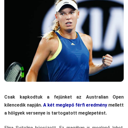
Csak kapkodtuk a fejünket az Australian Open
kilencedik napján.
A két meglepő férfi eredmény
mellett
a hölgyek versenye is tartogatott meglepetést.
Elina Svitolina búcsúzott. Ez magában is meglepő lehet,