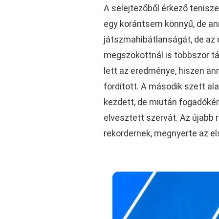
A selejtezőből érkező tenisz
egy korántsem könnyű, de an
játszmahibátlanságát, de az 
megszokottnál is többször t
lett az eredménye, hiszen ann
fordított. A második szett al
kezdett, de miután fogadókén
elvesztett szervát. Az újabb 
rekordernek, megnyerte az els