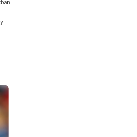
kban.
gy