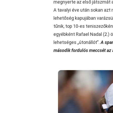
megnyerte az első játszmát a
A tavalyi éve után sokan azt
lehetőség kapujában varázsü
tűnik, top 10-es teniszezőké
egyébként Rafael Nadal (2.) ö
lehetséges „útonállót”.
A spa
második fordulós meccsét az 