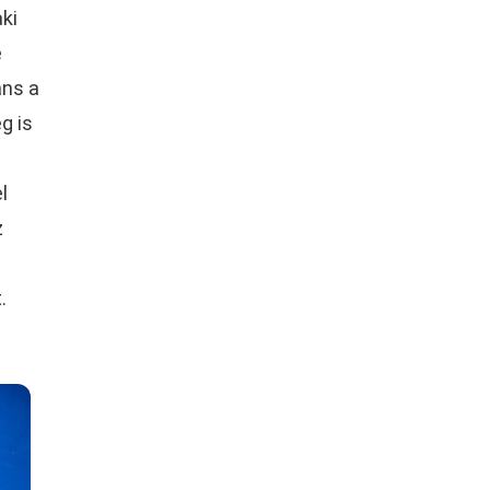
ki
e
ans a
g is
l
z
.