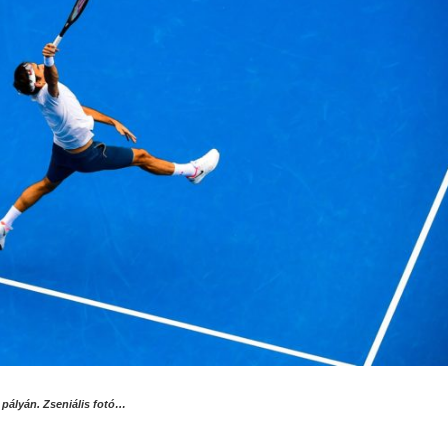
 pályán. Zseniális fotó…