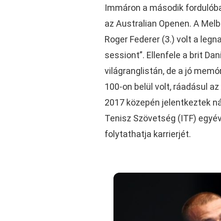
Immáron a második fordulóba
az Australian Openen. A Melb
Roger Federer (3.) volt a leg
sessiont”. Ellenfele a brit Da
világranglistán, de a jó memó
100-on belül volt, ráadásul a
2017 közepén jelentkeztek ná
Tenisz Szövetség (ITF) egyév
folytathatja karrierjét.