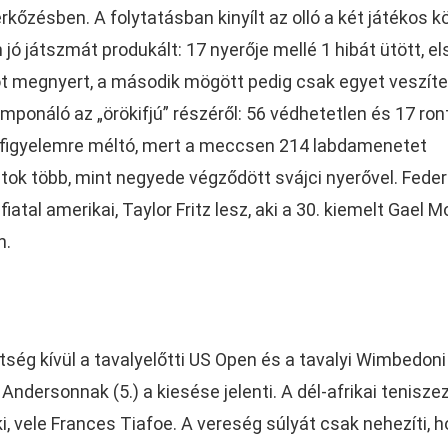
őzésben. A folytatásban kinyílt az olló a két játékos k
ó játszmát produkált: 17 nyerője mellé 1 hibát ütött, el
 megnyert, a második mögött pedig csak egyet veszítet
imponáló az „örökifjú” részéről: 56 védhetetlen és 17 ron
s figyelemre méltó, mert a meccsen 214 labdamenetet
tok több, mint negyede végződött svájci nyerővel. Feder
iatal amerikai, Taylor Fritz lesz, aki a 30. kiemelt Gael M
n.
ség kívül a tavalyelőtti US Open és a tavalyi Wimbedoni
ndersonnak (5.) a kiesése jelenti. A dél-afrikai tenisze
 ki, vele Frances Tiafoe. A vereség súlyát csak nehezíti, 