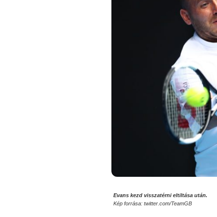
Evans kezd visszatérni eltiltása után.
Kép forrása: twitter.com/TeamGB