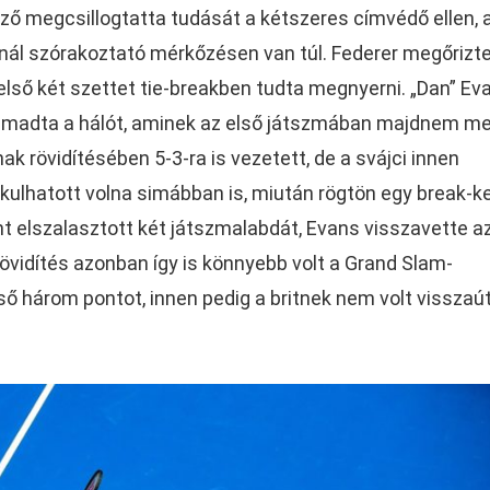
ező megcsillogtatta tudását a kétszeres címvédő ellen, a
nál szórakoztató mérkőzésen van túl. Federer megőrizt
első két szettet tie-breakben tudta megnyerni. „Dan” Ev
ámadta a hálót, aminek az első játszmában majdnem me
ak rövidítésében 5-3-ra is vezetett, de a svájci innen
akulhatott volna simábban is, miután rögtön egy break-ke
t elszalasztott két játszmalabdát, Evans visszavette a
rövidítés azonban így is könnyebb volt a Grand Slam-
ő három pontot, innen pedig a britnek nem volt visszaút