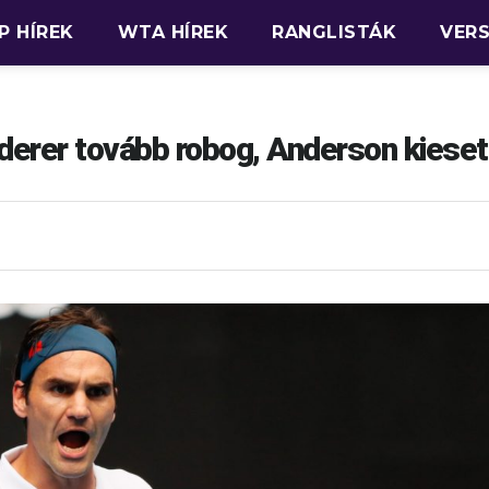
P HÍREK
WTA HÍREK
RANGLISTÁK
VER
erer tovább robog, Anderson kieset