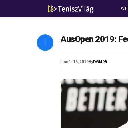
AT
AusOpen 2019: Fed

január 16, 2019
By
DGM96