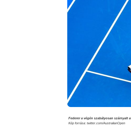
Federer a végén szabályosan szárnyalt a
Kép forrása: twitter.com/AustralianOpen