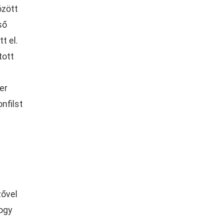
özött
ső
t el.
tott
er
onfilst
zővel
hogy