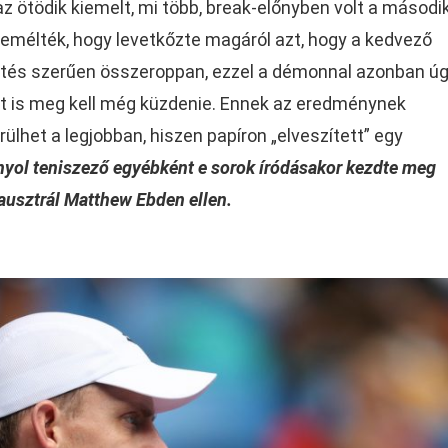
z ötödik kiemelt, mi több, break-előnyben volt a másodi
 remélték, hogy levetkőzte magáról azt, hogy a kedvező
tés szerűen összeroppan, ezzel a démonnal azonban ú
nt is meg kell még küzdenie. Ennek az eredménynek
rülhet a legjobban, hiszen papíron „elveszített” egy
nyol teniszező egyébként e sorok íródásakor kezdte meg
ausztrál Matthew Ebden ellen.