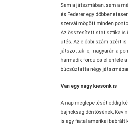
Sem a játszmában, sem a mérk
és Federer egy döbbenetesen j
szervái mögött minden pontot
Az összesített statisztika is 
ütés. Az előbbi szám azért i
játszottak le, magyarán a pon
harmadik fordulós ellenfele a f
búcsúztatta négy játszmába
Van egy nagy kiesőnk is
A nap meglepetését eddig két
bajnokság döntősének, Kevin A
is egy fiatal amerikai babrált