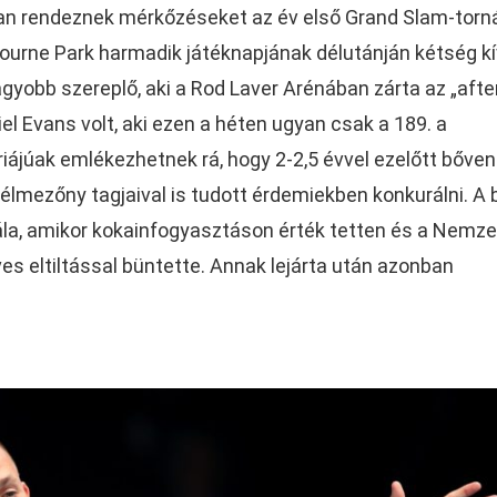
n rendeznek mérkőzéseket az év első Grand Slam-torná
ourne Park harmadik játéknapjának délutánján kétség kí
nagyobb szereplő, aki a Rod Laver Arénában zárta az „aft
niel Evans volt, aki ezen a héten ugyan csak a 189. a
riájúak emlékezhetnek rá, hogy 2-2,5 évvel ezelőtt bőven
z élmezőny tagjaival is tudott érdemiekben konkurálni. A 
la, amikor kokainfogyasztáson érték tetten és a Nemze
es eltiltással büntette. Annak lejárta után azonban