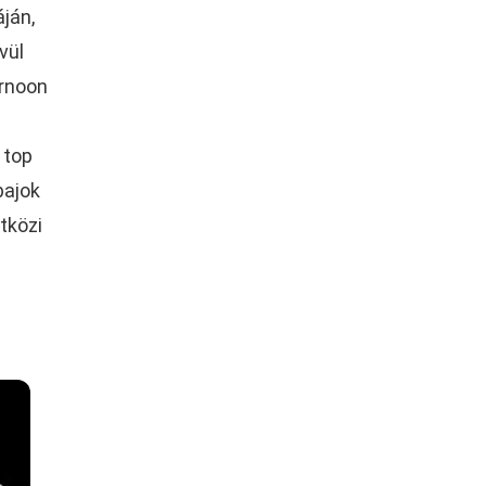
ján,
vül
ernoon
 top
bajok
tközi