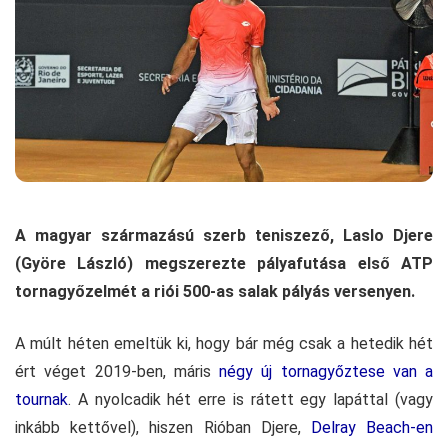
A magyar származású szerb teniszező, Laslo Djere
(Györe László) megszerezte pályafutása első ATP
tornagyőzelmét a riói 500-as salak pályás versenyen.
A múlt héten emeltük ki, hogy bár még csak a hetedik hét
ért véget 2019-ben, máris
négy új tornagyőztese van a
tournak
. A nyolcadik hét erre is rátett egy lapáttal (vagy
inkább kettővel), hiszen Rióban Djere,
Delray Beach-en