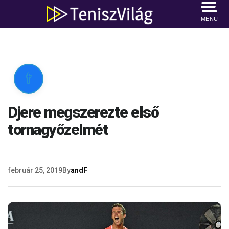
MENU

Djere megszerezte első
tornagyőzelmét
február 25, 2019
By
andF