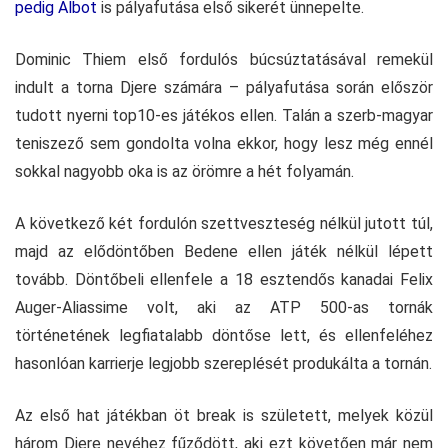
pedig Albot
is pályafutása első sikerét ünnepelte.
Dominic Thiem első fordulós búcsúztatásával remekül
indult a torna Djere számára – pályafutása során először
tudott nyerni top10-es játékos ellen. Talán a szerb-magyar
teniszező sem gondolta volna ekkor, hogy lesz még ennél
sokkal nagyobb oka is az örömre a hét folyamán.
A következő két fordulón szettveszteség nélkül jutott túl,
majd az elődöntőben Bedene ellen játék nélkül lépett
tovább. Döntőbeli ellenfele a 18 esztendős kanadai Felix
Auger-Aliassime volt, aki az ATP 500-as tornák
történetének legfiatalabb döntőse lett, és ellenfeléhez
hasonlóan karrierje legjobb szereplését produkálta a tornán.
Az első hat játékban öt break is született, melyek közül
három Djere nevéhez fűződött, aki ezt követően már nem