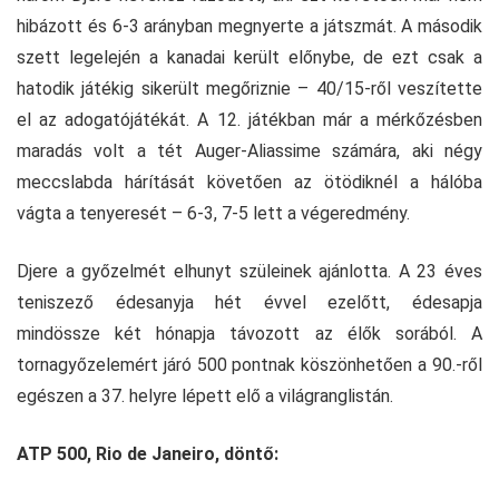
hibázott és 6-3 arányban megnyerte a játszmát. A második
szett legelején a kanadai került előnybe, de ezt csak a
hatodik játékig sikerült megőriznie – 40/15-ről veszítette
el az adogatójátékát. A 12. játékban már a mérkőzésben
maradás volt a tét Auger-Aliassime számára, aki négy
meccslabda hárítását követően az ötödiknél a hálóba
vágta a tenyeresét – 6-3, 7-5 lett a végeredmény.
Djere a győzelmét elhunyt szüleinek ajánlotta. A 23 éves
teniszező édesanyja hét évvel ezelőtt, édesapja
mindössze két hónapja távozott az élők sorából. A
tornagyőzelemért járó 500 pontnak köszönhetően a 90.-ről
egészen a 37. helyre lépett elő a világranglistán.
ATP 500, Rio de Janeiro, döntő: