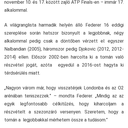
november 10. és 17. között zajló ATP Finals-en – immár 17.
alkalommal.
A világranglista harmadik helyén álló Federer 16 eddigi
szereplése során hatszor bizonyult a legjobbnak, négy
alkalommal pedig csak a döntőben vérzett el: egyszer
Nalbandian (2005), háromszor pedig Djokovic (2012, 2012-
2014) ellen. Először 2002-ben harcolta ki a tornán való
részvétel jogát, azóta egyedül a 2016-ost hagyta ki
térdsérülés miatt.
„Nagyon várom már, hogy visszatérjek Londonba és az O2
arénában teniszezzek.” – mondta Federer. „Mindig az az
egyik legfontosabb célkitűzés, hogy kiharcoljam a
részvételt a szezonzáró versenyen. Szeretem, hogy a
tornán a legjobbakkal mérhetem össze a tudásom.”