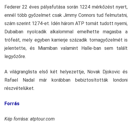
Federer 22 éves pályafutása során 1224 mérkőzést nyert,
ennél több győzelmet csak Jimmy Connors tud felmutatni,
szám szerint 1274-et. Idén három ATP tornát tudott nyerni,
Dubaiban nyolcadik alkalommal emelhette magasba a
trófeát, mely egyben karrierje századik tornagyőzelmét is
jelentette, és Miamiban valamint Halle-ban sem talált
legyőzőre.
A világranglista első két helyezettje, Novak Djokovic és
Rafael Nadal már korábban bebiztosították londoni
részvételüket.
Forrás
Kép forrása: atptour.com