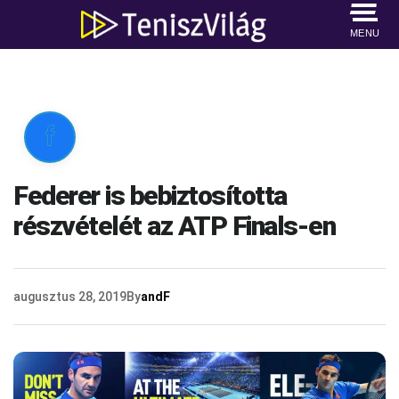
MENU

Federer is bebiztosította
részvételét az ATP Finals-en
augusztus 28, 2019
By
andF