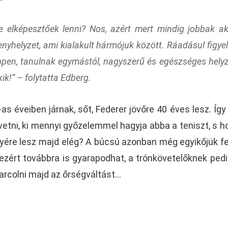
e elképesztőek lenni? Nos, azért mert mindig jobbak a
senyhelyzet, ami kialakult hármójuk között. Ráadásul figyel
ppen, tanulnak egymástól, nagyszerű és egészséges helyz
kik!”
– folytatta Edberg.
 éveiben járnak, sőt, Federer jövőre 40 éves lesz. Így
vetni, ki mennyi győzelemmel hagyja abba a teniszt, s h
lyére lesz majd elég? A búcsú azonban még egyikőjük f
zért továbbra is gyarapodhat, a trónkövetelőknek pedi
harcolni majd az őrségváltást…