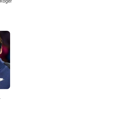
 Roger
r