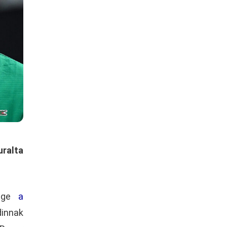
ralta
dége
a
innak