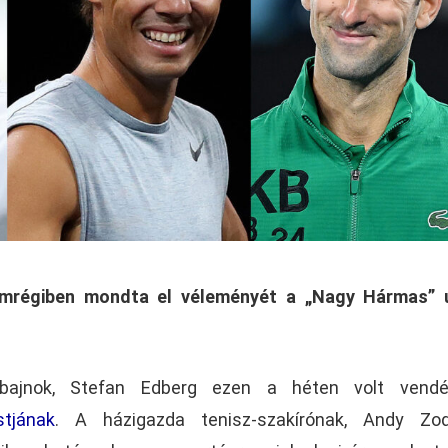
emrégiben mondta el véleményét a „Nagy Hármas” u
-bajnok, Stefan Edberg ezen a héten volt ven
tjának
. A házigazda tenisz-szakírónak, Andy Zod