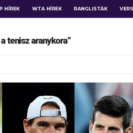
P HÍREK
WTA HÍREK
RANGLISTÁK
VER
 a tenisz aranykora”