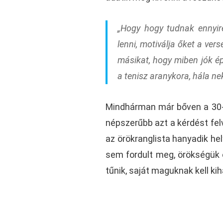
„Hogy hogy tudnak ennyir
lenni, motiválja őket a ver
másikat, hogy miben jók é
a tenisz aranykora, hála ne
Mindhárman már bőven a 30-as
népszerűbb azt a kérdést fel
az örökranglista hanyadik he
sem fordult meg, örökségük e
tűnik, saját maguknak kell ki