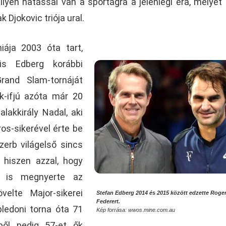
milyen hatással van a sportágra a jelenlegi éra, melyet
 Djokovic triója ural.
ája 2003 óta tart,
s Edberg korábbi
Grand Slam-tornáját
k-ifjú azóta már 20
alakkirály Nadal, aki
ros-sikerével érte be
zerb világelső sincs
 hiszen azzal, hogy
 is megnyerte az
velte Major-sikerei
Stefan Edberg 2014 és 2015 között edzette Roge
Federert.
edoni torna óta 71
Kép forrása: wwos.mine.com.au
ből pedig 57-et ők