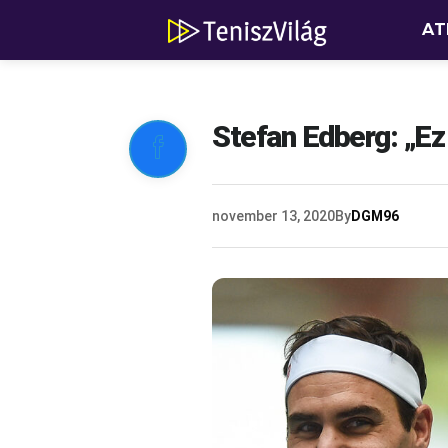
AT
Stefan Edberg: „Ez

november 13, 2020
By
DGM96