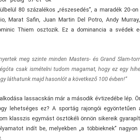
ülbelül 80 százalékos „részesedés”, a maradék 20-on
o, Marat Safin, Juan Martin Del Potro, Andy Murray
ominic Thiem osztozik. Ez a dominancia a svédek e
 nyertek meg szinte minden Masters- és Grand Slam-tor
régóta csak ismételni tudom magamat, hogy ez egy hihe
gy láthatunk majd hasonlót a következő 100 évben!”
uralkodása lassacskán már a második évtizedébe lép. Ö
hogy lehetséges ez? A sportág rajongói egyöntetűen
rom klasszis egymást ösztökéli önnön sikereik gyarapí
lyamatot indít be, melyekben „a többieknek” nagyon 
.