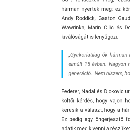
hárman nyertek meg: ez kör
Andy Roddick, Gaston Gaudi
Wawrinka, Marin Cilic és D
kiválóságát is lenyűgözi:
„Gyakorlatilag ők hárman
elmúlt 15 évben. Nagyon 
generáció. Nem hiszem, ho
Federer, Nadal és Djokovic 
költői kérdés, hogy vajon 
keresik a választ, hogy a há
Ez pedig egy öngerjesztő fo
adatik meg kivenni a részüket