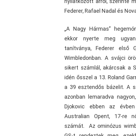
nyilatkozott arról, szerinte 
Federer, Rafael Nadal és Novak
„A Nagy Hármas” hegemóni
ekkor nyerte meg ugyani
tanítványa, Federer első 
Wimbledonban. A svájci örö
sikert számlál, akárcsak a S
idén ősszel a 13. Roland Gar
a 39 esztendős bázelit. A s
azonban lemaradva nagyon,
Djokovic ebben az évben
Australian Opent, 17-re nö
számát. Az ominózus wimbl
GS-t rendeztek meg, ezek