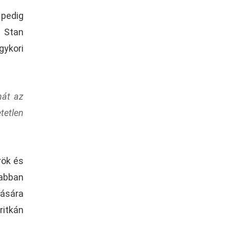
 pedig
, Stan
gykori
nát az
tetlen
rök és
 abban
tására
ritkán