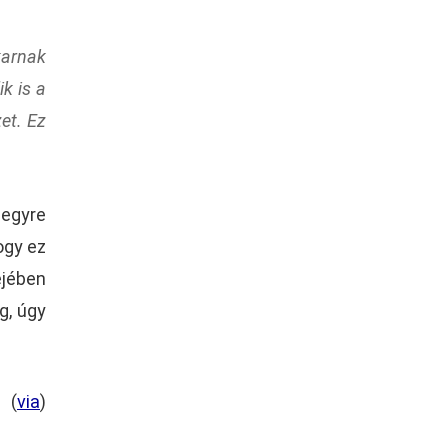
karnak
ik is a
et. Ez
 egyre
ogy ez
ejében
g, úgy
(
via
)