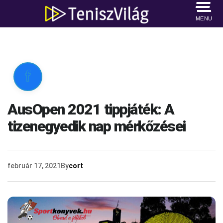
MENU

AusOpen 2021 tippjáték: A
tizenegyedik nap mérkőzései
február 17, 2021
By
cort