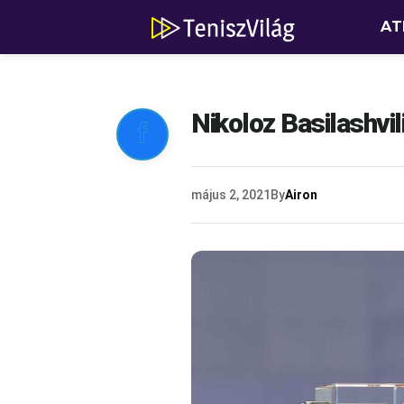
AT
Nikoloz Basilashvi

május 2, 2021
By
Airon