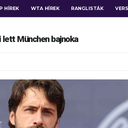
P HÍREK
WTA HÍREK
RANGLISTÁK
VER
li lett München bajnoka