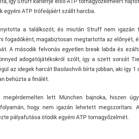
ta, így Struff karierrje első ATP tornagyőzelméért hajtot
ik egyéni ATP trófeájáért szállt harcba.
l nyitotta a találkozót, és miután Struff nem igazán 
eni fogadóként, magabiztosan megtartotta az előnyét, é
át. A második felvonás egyetlen break labda és ezált
önnyed adogatójátékokról szólt, így a szett sorsát Ti
gül az idegek harcát Basilashvili bírta jobban, aki így 1 
n behúzta a finálét.
esen megérdemelten lett München bajnoka, hiszen ú
 folyamán, hogy nem igazán lehetett megszorítani. 
ezte pályafutása ötödik egyéni ATP tornagyőzelmét.