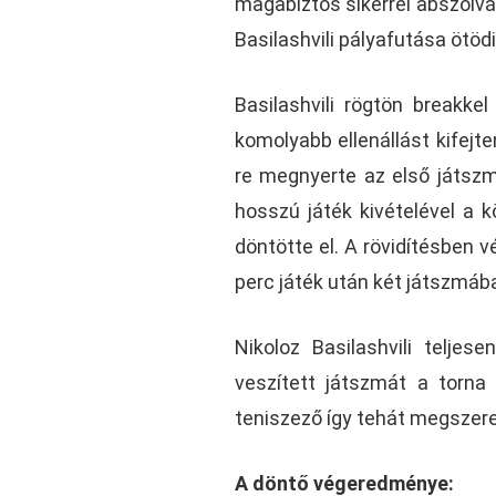
magabiztos sikerrel abszolvál
Basilashvili pályafutása ötöd
Basilashvili rögtön breakke
komolyabb ellenállást kifejt
re megnyerte az első játszm
hosszú játék kivételével a k
döntötte el. A rövidítésben vé
perc játék után két játszmába
Nikoloz Basilashvili telj
veszített játszmát a torna
teniszező így tehát megszer
A döntő végeredménye: