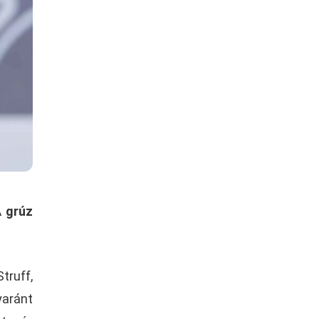
A grúz
ruff,
yaránt