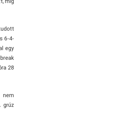
t, míg
tudott
s 6-4-
al egy
ebreak
óra 28
gy nem
A grúz