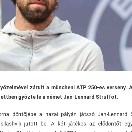
 győzelmével zárult a müncheni ATP 250-es verseny. 
zettben győzte le a német Jan-Lennard Struffot.
na döntőjébe a hazai pályán játszó Jan-Lennard St
silashvili jutott be. A két játékos az elődöntőt eg