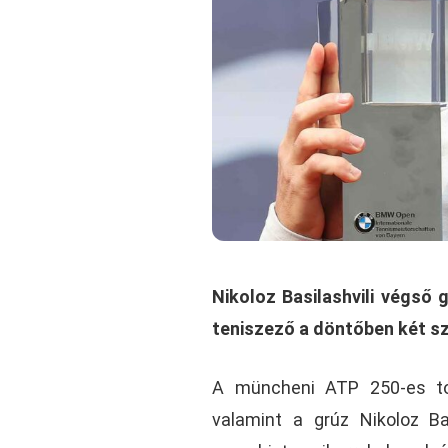
Nikoloz Basilashvili végső
teniszező a döntőben két s
A müncheni ATP 250-es tor
valamint a grúz Nikoloz Ba