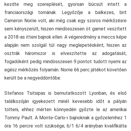
kezdte meg szereplését, gyorsan búcsút intett a
franciaországi tornának. Legyőzője a balkezes, brit
Cameron Norrie volt, aki még csak egy szoros mérkőzésre
sem kényszerült, hiszen mindösszesen öt gamet veszített
a 2018-as itteni bajnok ellen. A végeredmény a meccs képe
alapján nem szolgál túl nagy meglepetésként, hiszen az
osztrák háromszor is elveszítette az adogatását,
fogadóként pedig mindösszesen 9 pontot tudott nyerni az
egész mérkőzés folyamán. Norrie 66 perc játékot követően
került be a negyeddöntőbe.
Stefanos Tsitsipas is bemutatkozott Lyonban, és első
találkozóján igyekezett minél kevesebb időt a pályán
tölteni, ehhez mérten könnyedén győzte le az amerikai
Tommy Pault. A Monte-Carlo-i bajnoknak a győzelemhez 1
óra 16 percre volt szüksége, 6/1 6/4 arányban kvalifikálta