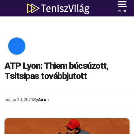
MENU

ATP Lyon: Thiem búcsúzott,
Tsitsipas továbbjutott
május 20, 2021
By
Airon