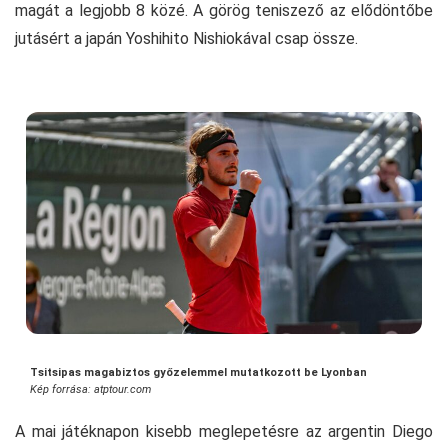
magát a legjobb 8 közé. A görög teniszező az elődöntőbe
jutásért a japán Yoshihito Nishiokával csap össze.
Tsitsipas magabiztos győzelemmel mutatkozott be Lyonban
Kép forrása: atptour.com
A mai játéknapon kisebb meglepetésre az argentin Diego