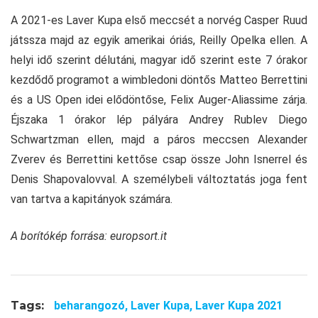
A 2021-es Laver Kupa első meccsét a norvég Casper Ruud
játssza majd az egyik amerikai óriás, Reilly Opelka ellen. A
helyi idő szerint délutáni, magyar idő szerint este 7 órakor
kezdődő programot a wimbledoni döntős Matteo Berrettini
és a US Open idei elődöntőse, Felix Auger-Aliassime zárja.
Éjszaka 1 órakor lép pályára Andrey Rublev Diego
Schwartzman ellen, majd a páros meccsen Alexander
Zverev és Berrettini kettőse csap össze John Isnerrel és
Denis Shapovalovval. A személybeli változtatás joga fent
van tartva a kapitányok számára.
A borítókép forrása: europsort.it
Tags:
beharangozó,
Laver Kupa,
Laver Kupa 2021