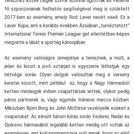
teniszhez közeli cégek szinte azonnal ugrottak és Federer
fő szponzorainak hathatós segítségével meg is született
2017-ben az esemény, amely Rod Laver nevét viseli. Ez a
Laver Kupa, ami a korábbi években Ázsiában „turnéztatott”
International Tennis Premier League-gel ellentétben képes
megvetni a lábát a sportág kánonjában.
Az esemény valóságos ünnepélye a tenisznek, a múlt, a
jelen és kicsit a jövő sztárjait is egyszerre láthatjuk egy
hétvége során. Olyan dolgok valósultak meg e verseny
keretei között, mint például az, hogy a Nagy Hármasból
ketten mindegyik évben csapattársak lettek, olykor pedig
páros partnerek is, vagy egymás trénerei meccs közben.
Miközben Björn Borg és John McEnroe vezényelik ezeket a
csapatokat. Az elmúlt három kiírás során Federer, Nadal és
Djokovic hármasából legalább ketten mindig ott voltak az
eseményen, ami kulcsmomentuma volt annak, hogy az első