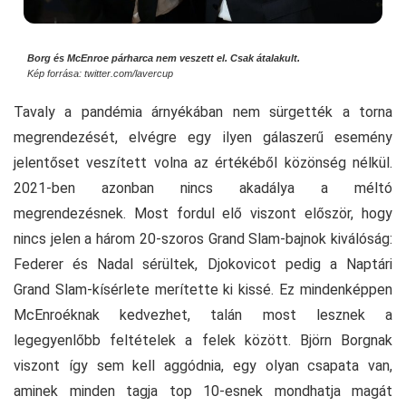
Borg és McEnroe párharca nem veszett el. Csak átalakult.
Kép forrása: twitter.com/lavercup
Tavaly a pandémia árnyékában nem sürgették a torna
megrendezését, elvégre egy ilyen gálaszerű esemény
jelentőset veszített volna az értékéből közönség nélkül.
2021-ben azonban nincs akadálya a méltó
megrendezésnek. Most fordul elő viszont először, hogy
nincs jelen a három 20-szoros Grand Slam-bajnok kiválóság:
Federer és Nadal sérültek, Djokovicot pedig a Naptári
Grand Slam-kísérlete merítette ki kissé. Ez mindenképpen
McEnroéknak kedvezhet, talán most lesznek a
legegyenlőbb feltételek a felek között. Björn Borgnak
viszont így sem kell aggódnia, egy olyan csapata van,
aminek minden tagja top 10-esnek mondhatja magát