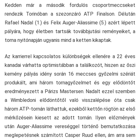
Kedden már a második fordulós csoportmeccseket
rendezik Torinóban a szezonzáró ATP Finalson. Délután
Rafael Nadal (1.) és Felix Auger-Aliassime (5.) azért lépett
pályára, hogy életben tartsák továbbjutási reményeiket, a
torna nyitónapján ugyanis mind a ketten kikaptak.
Az karrierrel kapcsolatos különbségek ellenére a 22 éves
kanadai várhatta optimistábban a találkozót, hiszen az őszi
kemény pályás idény során 16 meccses győzelmi szériát
produkált, ami három tornagyőzelmet és egy elődöntőt
eredményezett a Párizs Mastersen. Nadalt ezzel szemben
a Wimbledoni elődöntőtől való visszalépése óta csak
három ATP-tornán láthattuk, ezekből kettőn rögtön az első
mérkőzésein kiesett az adott tornán. Ilyen előzmények
után Auger-Aliassime vereséggel történő bemutatkozása
meglepetésnek számított Casper Ruud ellen, ám arra sem