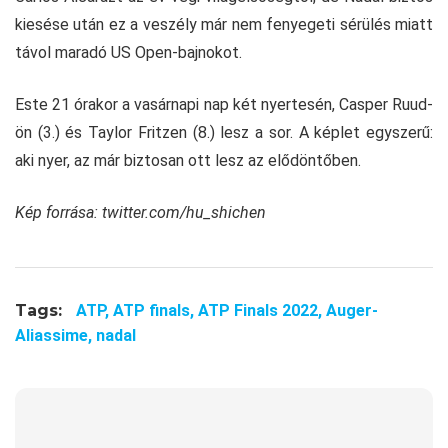
kiesése után ez a veszély már nem fenyegeti sérülés miatt
távol maradó US Open-bajnokot.
Este 21 órakor a vasárnapi nap két nyertesén, Casper Ruud-
ön (3.) és Taylor Fritzen (8.) lesz a sor. A képlet egyszerű:
aki nyer, az már biztosan ott lesz az elődöntőben.
Kép forrása: twitter.com/hu_shichen
Tags:
ATP,
ATP finals,
ATP Finals 2022,
Auger-
Aliassime,
nadal