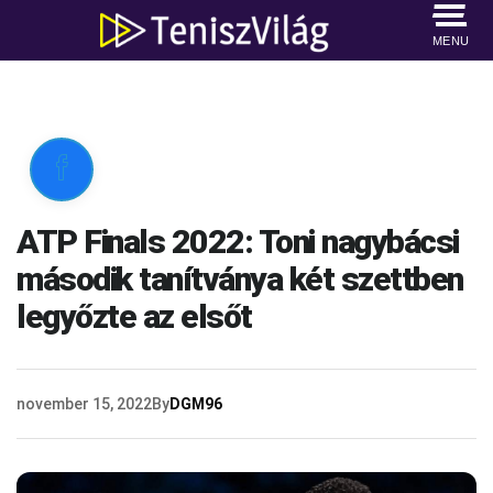
MENU

ATP Finals 2022: Toni nagybácsi
második tanítványa két szettben
legyőzte az elsőt
november 15, 2022
By
DGM96