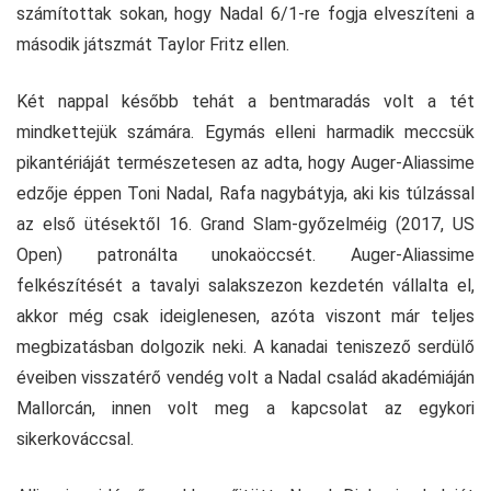
számítottak sokan, hogy Nadal 6/1-re fogja elveszíteni a
második játszmát Taylor Fritz ellen.
Két nappal később tehát a bentmaradás volt a tét
mindkettejük számára. Egymás elleni harmadik meccsük
pikantériáját természetesen az adta, hogy Auger-Aliassime
edzője éppen Toni Nadal, Rafa nagybátyja, aki kis túlzással
az első ütésektől 16. Grand Slam-győzelméig (2017, US
Open) patronálta unokaöccsét. Auger-Aliassime
felkészítését a tavalyi salakszezon kezdetén vállalta el,
akkor még csak ideiglenesen, azóta viszont már teljes
megbizatásban dolgozik neki. A kanadai teniszező serdülő
éveiben visszatérő vendég volt a Nadal család akadémiáján
Mallorcán, innen volt meg a kapcsolat az egykori
sikerkováccsal.