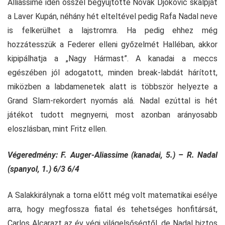
Alliassime idén ősszel begyűjtötte Novak Djokovic skalpját
a Laver Kupán, néhány hét elteltével pedig Rafa Nadal neve
is felkerülhet a lajstromra. Ha pedig ehhez még
hozzátesszük a Federer elleni győzelmét Halléban, akkor
kipipálhatja a „Nagy Hármast”. A kanadai a meccs
egészében jól adogatott, minden break-labdát hárított,
miközben a labdamenetek alatt is többször helyezte a
Grand Slam-rekordert nyomás alá. Nadal ezúttal is hét
játékot tudott megnyerni, most azonban arányosabb
eloszlásban, mint Fritz ellen.
Végeredmény: F. Auger-Aliassime (kanadai, 5.) – R. Nadal
(spanyol, 1.) 6/3 6/4
A Salakkirálynak a torna előtt még volt matematikai esélye
arra, hogy megfossza fiatal és tehetséges honfitársát,
Carlos Alcarazt az év végi világelsőségtől, de Nadal biztos