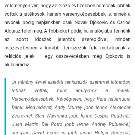
véleményen van, hogy az előző évtizedben nemcsak jobbak
voltak a játékosok, hanem versenyképesebbek is, ennek a
nívónak pedig napjainkban csak Novak Djokovic és Carlos
Alcaraz felel meg. A többieket pedig ha analógiába tennénk
az adott időszak jelentős szereplőivel, minden
összevetésben a korábbi teniszezők felé mutatnának a
relációs jelek – egy összevetésben még Djokovic is
alulmaradna:
„A néhány évvel ezelőtti teniszezők szemmel láthatóan
jobbak voltak, mint amilyenek a maiak.
Versenyképesebbek. Kétségtelen, hogy Rafa felülmúlná
Daniil Medvedevet, Andy Murray jobb lenne Alexander
Zverevnél, Stan Wawrinka jobb lenne Casper Ruud-nál,
Juan Martin Del Potro jobb lenne Andrey Rublevnél,
ahogyan David Ferrer is jobb lenne Holger Rune-nál,