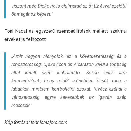
viszont még Djokovic is alulmarad az öt-tíz évvel ezelőtti
önmagához képest.”
Toni Nadal az egyszerű szembeállítások mellett szakmai
érveket is felhozott:
„Amit nagyon hiányolok, az a következetesség és a
rendszeresség. Djokovicon és Alcarazon kívül a többség
által kínált szint kiábrándító. Sokan csak arra
koncentrálnak, hogy minél erősebben üssék meg a
labdákat, mintsem kontrollálni azokat. Kivész ezáltal a
változatosság egyre kevesebbek az igazán szép
meccsek.”
Kép forrása: tennismajors.com