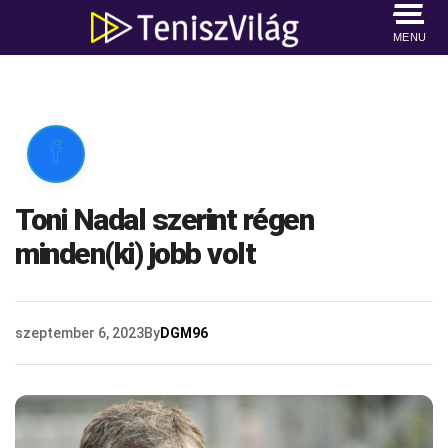
MENU

Toni Nadal szerint régen
minden(ki) jobb volt
szeptember 6, 2023
By
DGM96