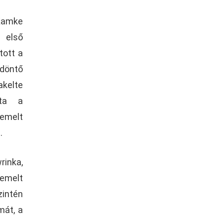
 Kamke
z első
tott a
 döntő
akelte
lta a
iemelt
.
rinka,
iemelt
zintén
mát, a