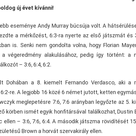
ldog új évet kívánni!
sebb eseménye Andy Murray búcsúja volt. A hátsérülés
ezdte a mérkőzést, 6:3-ra nyerte az első játszmát és 
ikban is. Senki nem gondolta volna, hogy Florian May
 a végeredmény alakulásához, pedig így történt: a
lkozót – 3:6, 6:4, 6:2.
ült Dohában a 8. kiemelt Fernando Verdasco, aki a
, 6:2-re. A legjobb 16 közé 6 német jutott, ketten egymás
owczyk meglepetésre 7:6, 7:6 arányban legyőzte az 5. k
ző körben ismét egyik honfitársával találkozhat, Dustin
c ellen – 3:6, 7:6, 6:4. A második játszma rövidítését 15
ületésű Brown a horvát szervakirály ellen.