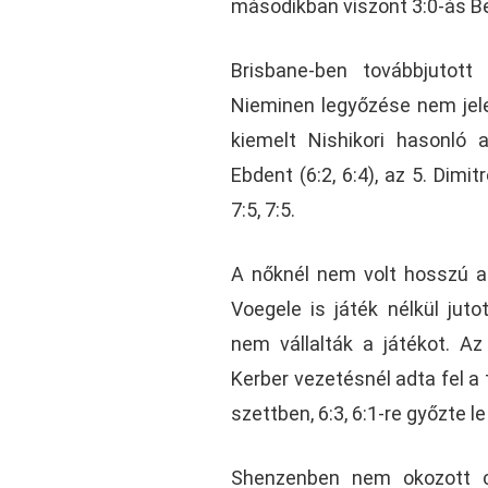
másodikban viszont 3:0-ás Be
Brisbane-ben továbbjutott
Nieminen legyőzése nem jelen
kiemelt Nishikori hasonló 
Ebdent (6:2, 6:4), az 5. Dimit
7:5, 7:5.
A nőknél nem volt hosszú a
Voegele is játék nélkül juto
nem vállalták a játékot. Az
Kerber vezetésnél adta fel a 
szettben, 6:3, 6:1-re győzte l
Shenzenben nem okozott c