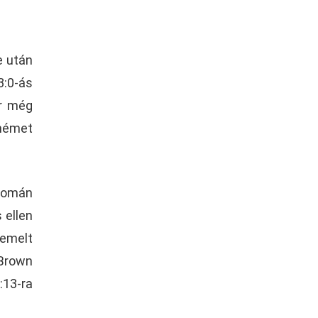
e után
3:0-ás
er még
 német
 román
 ellen
iemelt
 Brown
:13-ra