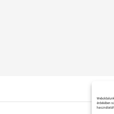
Weboldalunk 
érdekében sü
használatáh