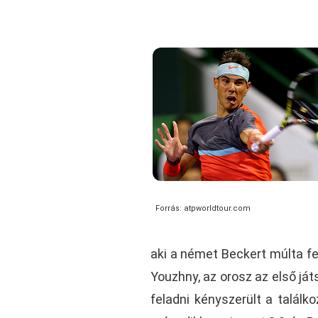
Forrás: atpworldtour.com
aki a német Beckert múlta fel
Youzhny, az orosz az első já
feladni kényszerült a találk