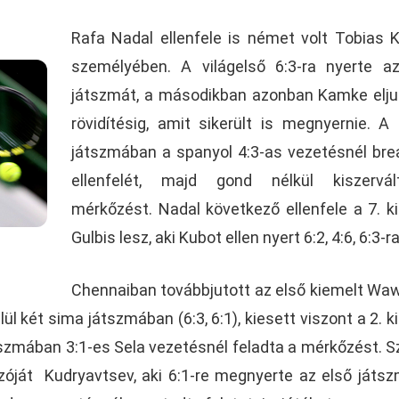
Rafa Nadal ellenfele is német volt Tobias
személyében. A világelső 6:3-ra nyerte a
játszmát, a másodikban azonban Kamke elju
rövidítésig, amit sikerült is megnyernie. A
játszmában a spanyol 4:3-as vezetésnél bre
ellenfelét, majd gond nélkül kiszervá
mérkőzést. Nadal következő ellenfele a 7. k
Gulbis lesz, aki Kubot ellen nyert 6:2, 4:6, 6:3-ra
Chennaiban továbbjutott az első kiemelt Waw
ül két sima játszmában (6:3, 6:1), kiesett viszont a 2. k
tszmában 3:1-es Sela vezetésnél feladta a mérkőzést. S
ozóját Kudryavtsev, aki 6:1-re megnyerte az első játsz