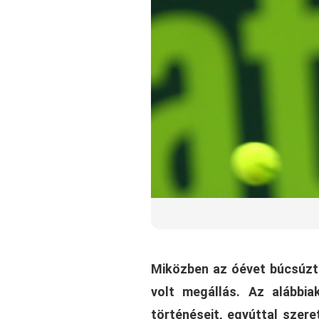
Miközben az óévet búcsúzta
volt megállás. Az alábbi
történéseit, egyúttal szer