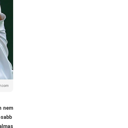
ur.com
an nem
osabb
galmas