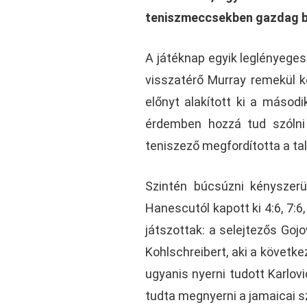
teniszmeccsekben gazdag bo
A játéknap egyik leglényege
visszatérő Murray remekül k
előnyt alakított ki a másod
érdemben hozzá tud szólni
teniszező megfordította a talá
Szintén búcsúzni kényszer
Hanescutól kapott ki 4:6, 7:6
játszottak: a selejtezős Goj
Kohlschreibert, aki a követke
ugyanis nyerni tudott Karlovi
tudta megnyerni a jamaicai sz