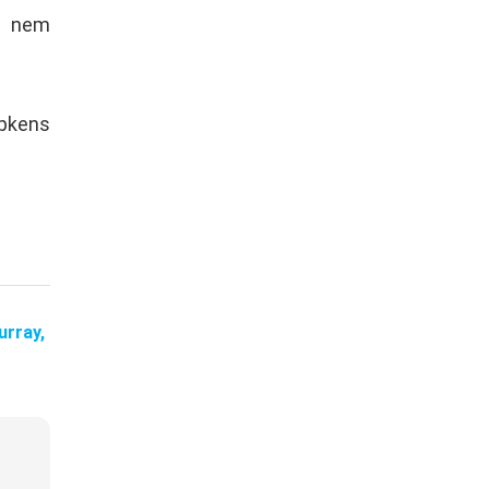
nt nem
ipkens
urray,