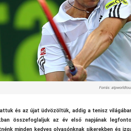
Forrás: atpworldto
ttuk és az újat üdvözöltük, addig a tenisz világáb
akban összefoglaljuk az év első napjának legfont
etnénk minden kedves olvasónknak sikerekben és iz