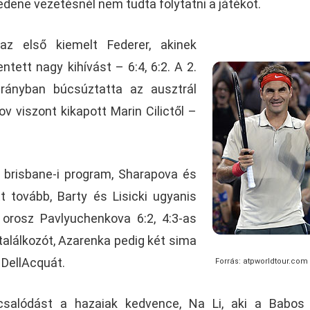
dene vezetésnél nem tudta folytatni a játékot.
 az első kiemelt Federer, akinek
tett nagy kihívást – 6:4, 6:2. A 2.
arányban búcsúztatta az ausztrál
rov viszont kikapott Marin Cilictől –
 brisbane-i program, Sharapova és
tt tovább, Barty és Lisicki ugyanis
 orosz Pavlyuchenkova 6:2, 4:3-as
találkozót, Azarenka pedig két sima
e DellAcquát.
Forrás: atpworldtour.com
salódást a hazaiak kedvence, Na Li, aki a Babos 