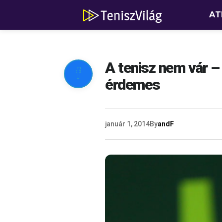
AT
A tenisz nem vár – 

érdemes
január 1, 2014
By
andF