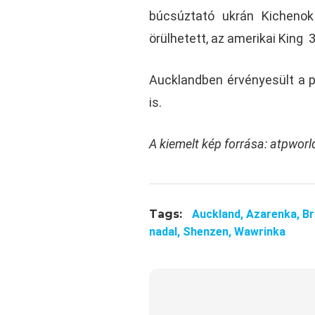
búcsúztató ukrán Kichenok 
örülhetett, az amerikai King 3:
Aucklandben érvényesült a pa
is.
A kiemelt kép forrása: atpwor
Tags:
Auckland,
Azarenka,
Br
nadal,
Shenzen,
Wawrinka