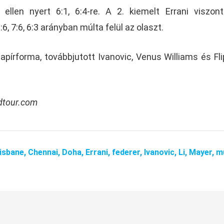
ellen nyert 6:1, 6:4-re. A 2. kiemelt Errani viszo
6, 7:6, 6:3 arányban múlta felül az olaszt.
pírforma, továbbjutott Ivanovic, Venus Williams és Fl
ldtour.com
isbane,
Chennai,
Doha,
Errani,
federer,
Ivanovic,
Li,
Mayer,
m