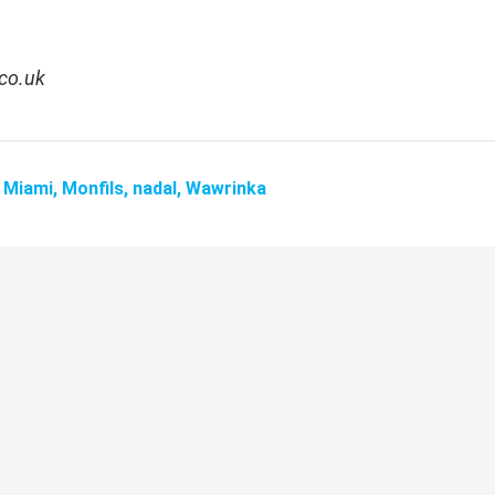
.co.uk
,
Miami,
Monfils,
nadal,
Wawrinka