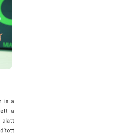
n is a
ett a
alatt
dított