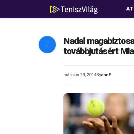
AT
Nadal magabiztosa

továbbjutásért Mi
március 23, 2014
By
andF