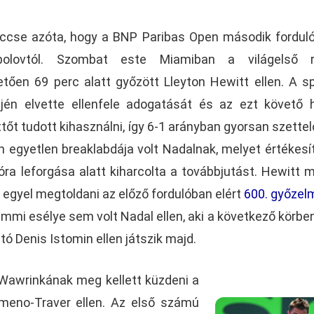
eccse azóta, hogy a BNP Paribas Open második fordul
polovtól. Szombat este Miamiban a világelső 
tően 69 perc alatt győzött Lleyton Hewitt ellen. A s
jén elvette ellenfele adogatását és az ezt követő
tőt tudott kihasználni, így 6-1 arányban gyorsan szette
 egyetlen breaklabdája volt Nadalnak, melyet értékesít
 óra leforgása alatt kiharcolta a továbbjutást. Hewitt 
 egyel megtoldani az előző fordulóban elért
600. győzel
semmi esélye sem volt Nadal ellen, aki a következő körben
ó Denis Istomin ellen játszik majd.
Wawrinkának meg kellett küzdeni a
imeno-Traver ellen. Az első számú