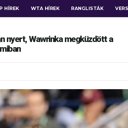
P HÍREK
WTA HÍREK
RANGLISTÁK
VER
n nyert, Wawrinka megküzdött a
amiban