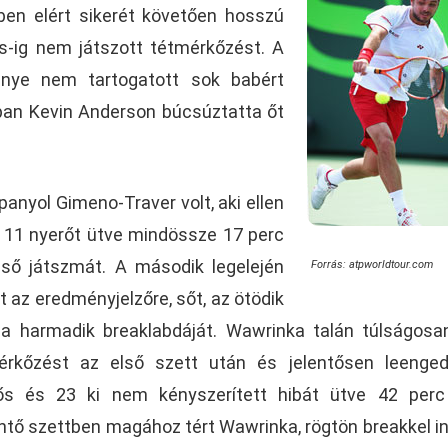
ben elért sikerét követően hosszú
ls-ig nem játszott tétmérkőzést. A
enye nem tartogatott sok babért
ban Kevin Anderson búcsúztatta őt
panyol Gimeno-Traver volt, aki ellen
 11 nyerőt ütve mindössze 17 perc
első játszmát. A második legelején
Forrás: atpworldtour.com
t az eredményjelzőre, sőt, az ötödik
 a harmadik breaklabdáját. Wawrinka talán túlságosa
rkőzést az első szett után és jelentősen leenged
s és 23 ki nem kényszerített hibát ütve 42 perc 
öntő szettben magához tért Wawrinka, rögtön breakkel in