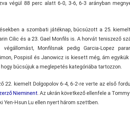
va végül 88 perc alatt 6-0, 3-6, 6-3 arányban megny
sekben a szombati játéknap, búcsúzott a 25. kiemelt
in Cilic és a 23. Gael Monfils is. A horvát teniszező s
a végállomást, Monfilsnak pedig Garcia-Lopez para
Simon, Pospisil és Janowicz is kiesett még, ám egyikük
 hogy búcsújuk a meglepetés kategóriába tartozzon.
ő 22. kiemelt Dolgopolov 6-4, 6-2-re verte az első ford
zerző Nieminent
. Az ukrán következő ellenfele a Tomm
aki Yen-Hsun Lu ellen nyert három szettben.