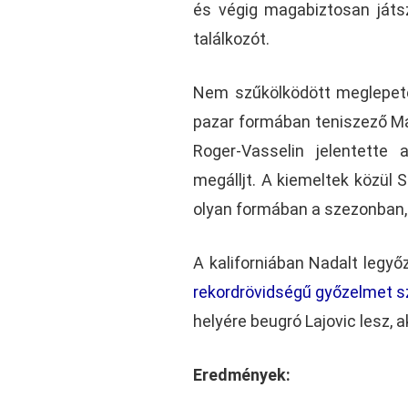
és végig magabiztosan játsz
találkozót.
Nem szűkölködött meglepeté
pazar formában teniszező Mar
Roger-Vasselin jelentette 
megálljt. A kiemeltek közül 
olyan formában a szezonban,
A kaliforniában Nadalt legyőz
rekordrövidségű győzelmet s
helyére beugró Lajovic lesz, 
Eredmények: