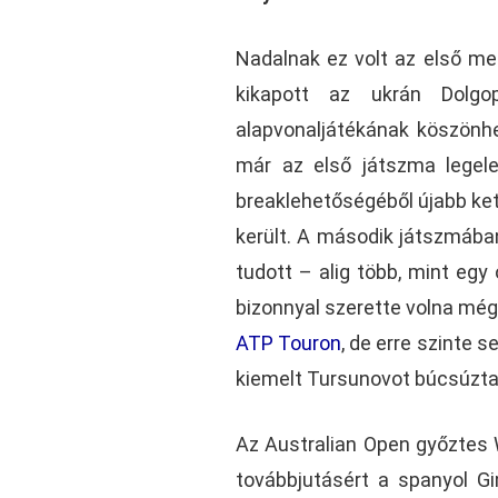
Nadalnak ez volt az első m
kikapott az ukrán Dolgo
alapvonaljátékának köszönhe
már az első játszma legele
breaklehetőségéből újabb ket
került. A második játszmában
tudott – alig több, mint egy
bizonnyal szerette volna még
ATP Touron
, de erre szinte 
kiemelt Tursunovot búcsúztat
Az Australian Open győztes 
továbbjutásért a spanyol G