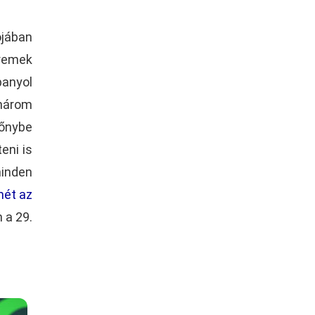
ójában
remek
panyol
 három
lőnybe
eni is
minden
mét az
 a 29.