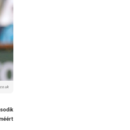
.co.uk
sodik
lméért