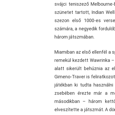
svájci teniszező Melbourne-
szünetet tartott, Indian Wel
szezon első 1000-es vers
számára, a negyedik forduló
három játszmában.
Miamiban az első ellenfél a s
remekül kezdett Wawrinka –
alatt sikerült behúznia az 
Gimeno-Traver is feliratkozot
játékban ki tudta használni
zsebében érezte már a mé
másodikban – három kettő
elveszítette a játszmát. A d