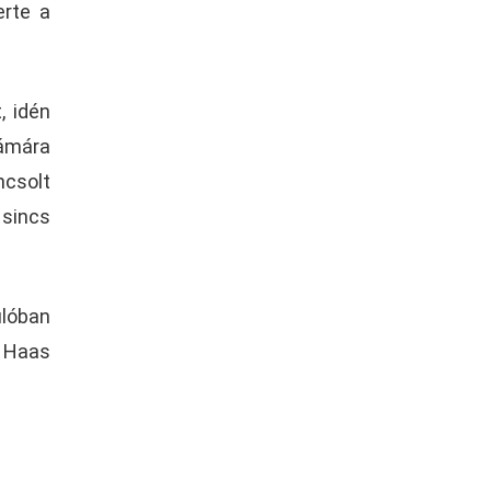
erte a
, idén
zámára
ncsolt
 sincs
ulóban
y Haas