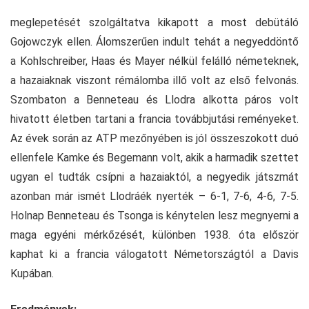
meglepetését szolgáltatva kikapott a most debütáló
Gojowczyk ellen. Álomszerűen indult tehát a negyeddöntő
a Kohlschreiber, Haas és Mayer nélkül felálló németeknek,
a hazaiaknak viszont rémálomba illő volt az első felvonás.
Szombaton a Benneteau és Llodra alkotta páros volt
hivatott életben tartani a francia továbbjutási reményeket.
Az évek során az ATP mezőnyében is jól összeszokott duó
ellenfele Kamke és Begemann volt, akik a harmadik szettet
ugyan el tudták csípni a hazaiaktól, a negyedik játszmát
azonban már ismét Llodráék nyerték – 6-1, 7-6, 4-6, 7-5.
Holnap Benneteau és Tsonga is kénytelen lesz megnyerni a
maga egyéni mérkőzését, különben 1938. óta először
kaphat ki a francia válogatott Németországtól a Davis
Kupában.