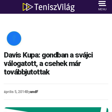
MENU

Davis Kupa: gondban a svájci
válogatott, a csehek már
továbbjutottak
április 5, 2014
By
andF