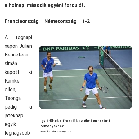
a holnapi második egyéni fordulót.
Franciaország – Németország – 1-2
A tegnapi
napon Julien
Benneteau
simán
kapott ki
Kamke
ellen,
Tsonga
pedig a
játéknap
Így örültek a franciák az életben tartott
egyik
reményeknek
Forrás: daviscup.com
legnagyobb