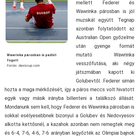
mellett Federer és
Wawrinka párosban is jól
muzsikál együtt. Tegnap
azonban folytatódott az
Australian Open győzelme
után gyenge formát
mutató Wawrinka
Wawrinka párosban is padlót
fogott
vesszőfutása, aki négy
Forrás: daviscup.com
játszmában kapott ki
Golubevtől. Federer simán
hozta a maga mérkőzését, így a páros meccs volt hivatott
egyik vagy másik irányba billenteni a találkozó állását.
Mondanunk sem kell, hogy Federer és Wawrinka párosban is
sokkal esélyesebbnek bizonyul a Golubev és Nedovyesov
alkotta kettősnél, a kazahok azonban nem remegtek meg
és 6-4, 7-6, 4-6, 7-6 arányban legyőzték az Olimpiai bajnok