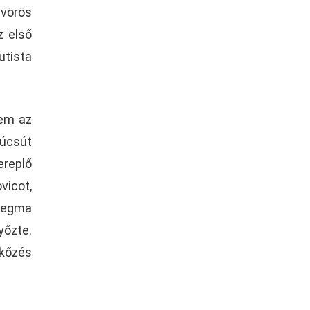
 vörös
z első
utista
nem az
búcsút
ereplő
vicot,
flegma
yőzte.
rkőzés