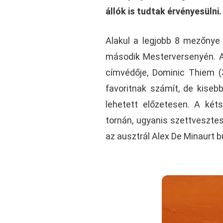
állók is tudtak érvényesülni.
Alakul a legjobb 8 mezőnye
második Mesterversenyén. A 
címvédője, Dominic Thiem (3
favoritnak számít, de kiseb
lehetett előzetesen. A ké
tornán, ugyanis szettveszte
az ausztrál Alex De Minaurt 