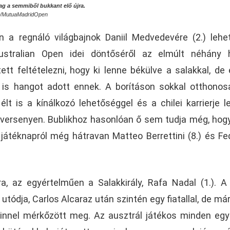
lag a semmiből bukkant elő újra.
om/MutuaMadridOpen
 a regnáló világbajnok Daniil Medvedevére (2.) lehe
ustralian Open idei döntőséről az elmúlt néhány 
tt feltételezni, hogy ki lenne békülve a salakkal, de
is hangot adott ennek. A borításon sokkal otthono
élt is a kínálkozó lehetőséggel és a chilei karrierje l
versenyen. Bublikhoz hasonlóan ő sem tudja még, hogy
játéknapról még hátravan Matteo Berrettini (8.) és Fe
, az egyértelműen a Salakkirály, Rafa Nadal (1.). A
tódja, Carlos Alcaraz után szintén egy fiatallal, de már
rinnel mérkőzött meg. Az ausztrál játékos minden egy