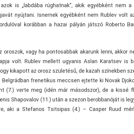
y azok is „labdába rúghatnak”, akik egyébként nem a
gjavát nyújtani. Isnernek egyébként nem Rublev volt a
ordulóval korábban a hazai pályán játszó Roberto Ba
z oroszok, vagy ha pontosabbak akarunk lenni, akkor 
pja volt. Rublev mellett ugyanis Aslan Karatsev is 
hogy kikapott az orosz születésű, de kazah színekben sz
v Belgrádban frenetikus meccsen ejtette ki Novak Djoko
nt (7.) verte meg (idén már másodszor), de a kissé 
nis Shapovalov (11.) után a szezon berobbanóját is leg
ére, aki a Stefanos Tsitsipas (4.) – Casper Ruud mé