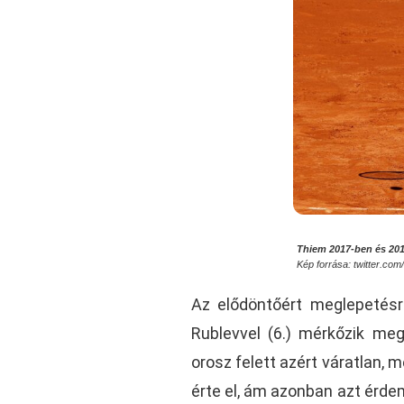
Thiem 2017-ben és 201
Kép forrása: twitter.co
Az elődöntőért meglepetés
Rublevvel (6.) mérkőzik me
orosz felett azért váratlan,
érte el, ám azonban azt érde