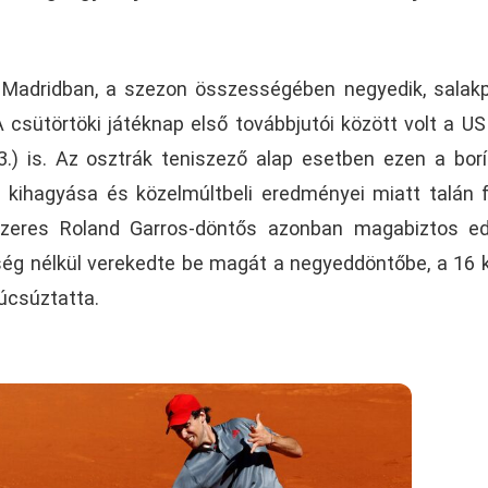
 Madridban, a szezon összességében negyedik, salak
csütörtöki játéknap első továbbjutói között volt a U
.) is. Az osztrák teniszező alap esetben ezen a bor
b kihagyása és közelmúltbeli eredményei miatt talán f
tszeres Roland Garros-döntős azonban magabiztos e
ség nélkül verekedte be magát a negyeddöntőbe, a 16 
búcsúztatta.