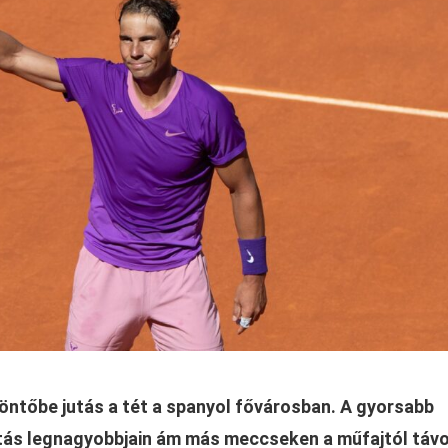
ntőbe jutás a tét a spanyol fővárosban. A gyorsabb
ítás legnagyobbjain ám más meccseken a műfajtól távo