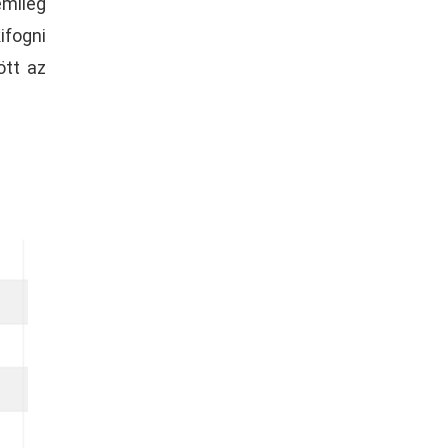
mileg
ifogni
ött az