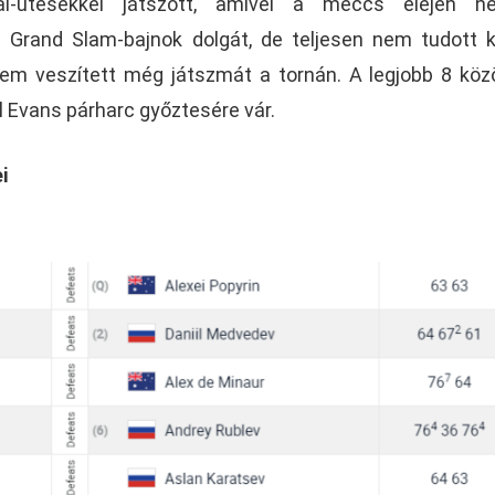
al-ütésekkel játszott, amivel a meccs elején né
 Grand Slam-bajnok dolgát, de teljesen nem tudott k
sem veszített még játszmát a tornán. A legjobb 8 köz
l Evans párharc győztesére vár.
i