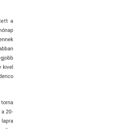
tett a
hónap
 ennek
sabban
egjobb
 kivel
derico
 torna
 a 20-
 lapra