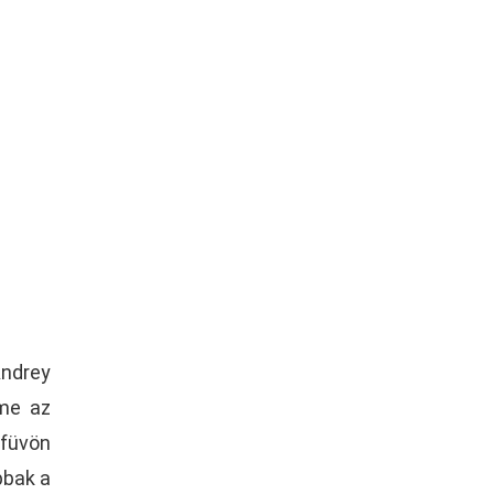
ndrey
lme az
 füvön
bbak a