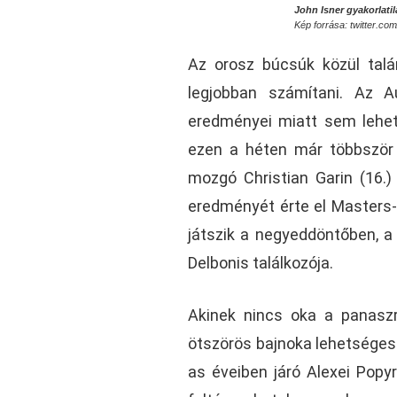
John Isner gyakorlati
Kép forrása: twitter.c
Az orosz búcsúk közül talán
legjobban számítani. Az A
eredményei miatt sem lehete
ezen a héten már többször 
mozgó Christian Garin (16.) 
eredményét érte el Masters-
játszik a negyeddöntőben, a 
Delbonis találkozója.
Akinek nincs oka a panaszra
ötszörös bajnoka lehetséges u
as éveiben járó Alexei Popy