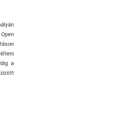
pályán
S Open
ításon
élteni
ddig a
között