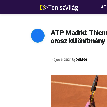
AT
ATP Madrid: Thiem 

orosz különítmény
május 6, 2021
By
DGM96