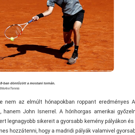
8-ban döntőzött a mostani tornán.
m/WeAreTennis
re nem az elmúlt hónapokban roppant eredményes A
g, hanem John Isnerrel. A hórihorgas amerikai győze
 mert legnagyobb sikereit a gyorsabb kemény pályákon és
mes hozzátenni, hogy a madridi pályák valamivel gyorsa