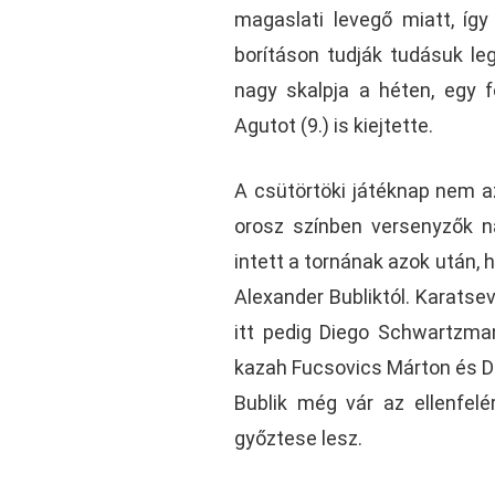
magaslati levegő miatt, íg
borításon tudják tudásuk le
nagy skalpja a héten, egy f
Agutot (9.) is kiejtette.
A csütörtöki játéknap nem a
orosz színben versenyzők na
intett a tornának azok után, 
Alexander Bubliktól. Karatse
itt pedig Diego Schwartzma
kazah Fucsovics Márton és De
Bublik még vár az ellenfel
győztese lesz.