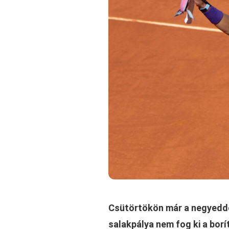
Csütörtökön már a negyeddö
salakpálya nem fog ki a bor