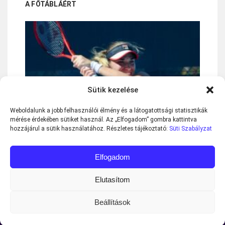
A FŐTÁBLÁÉRT
Sütik kezelése
AUSOPEN 2021: BABOS TÍMEA BÚCSÚZOTT
Weboldalunk a jobb felhasználói élmény és a látogatottsági statisztikák
mérése érdekében sütiket használ. Az „Elfogadom” gombra kattintva
MELBOURNE-BEN
hozzájárul a sütik használatához. Részletes tájékoztató:
Süti Szabályzat
« Előző oldal
—
Következő oldal »
Elfogadom
Elutasítom
Beállítások
Minden jog fenntartva © 2013-2026
Teniszvilag.com
|
Impresszum
|
Adatvédelmi Tájékoztató
|
Süti Szabályzat